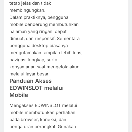
tetap jelas dan tidak
membingungkan.
Dalam praktiknya, pengguna
mobile cenderung membutuhkan
halaman yang ringan, cepat
dimuat, dan responsif. Sementara
pengguna desktop biasanya
mengutamakan tampilan lebih luas,
navigasi lengkap, serta
kenyamanan saat mengelola akun
melalui layar besar.
Panduan Akses
EDWINSLOT melalui
Mobile
Mengakses EDWINSLOT melalui
mobile membutuhkan perhatian
pada browser, koneksi, dan
pengaturan perangkat. Gunakan