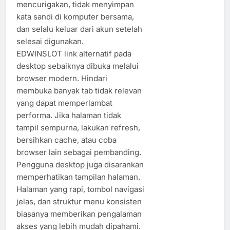
mencurigakan, tidak menyimpan
kata sandi di komputer bersama,
dan selalu keluar dari akun setelah
selesai digunakan.
EDWINSLOT link alternatif pada
desktop sebaiknya dibuka melalui
browser modern. Hindari
membuka banyak tab tidak relevan
yang dapat memperlambat
performa. Jika halaman tidak
tampil sempurna, lakukan refresh,
bersihkan cache, atau coba
browser lain sebagai pembanding.
Pengguna desktop juga disarankan
memperhatikan tampilan halaman.
Halaman yang rapi, tombol navigasi
jelas, dan struktur menu konsisten
biasanya memberikan pengalaman
akses yang lebih mudah dipahami.