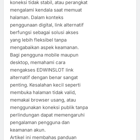
koneksi tidak stabil, atau perangkat
mengalami kendala saat memuat
halaman. Dalam konteks
penggunaan digital, link alternatif
berfungsi sebagai solusi akses
yang lebih fleksibel tanpa
mengabaikan aspek keamanan.
Bagi pengguna mobile maupun
desktop, memahami cara
mengakses EDWINSLOT link
alternatif dengan benar sangat
penting. Kesalahan kecil seperti
membuka halaman tidak valid,
memakai browser usang, atau
menggunakan koneksi publik tanpa
perlindungan dapat memengaruhi
pengalaman pengguna dan
keamanan akun.
Artikel ini membahas panduan