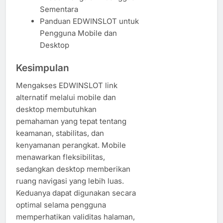
Sementara
Panduan EDWINSLOT untuk
Pengguna Mobile dan
Desktop
Kesimpulan
Mengakses EDWINSLOT link
alternatif melalui mobile dan
desktop membutuhkan
pemahaman yang tepat tentang
keamanan, stabilitas, dan
kenyamanan perangkat. Mobile
menawarkan fleksibilitas,
sedangkan desktop memberikan
ruang navigasi yang lebih luas.
Keduanya dapat digunakan secara
optimal selama pengguna
memperhatikan validitas halaman,