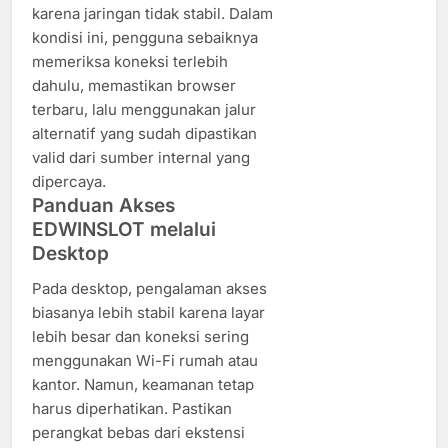
karena jaringan tidak stabil. Dalam
kondisi ini, pengguna sebaiknya
memeriksa koneksi terlebih
dahulu, memastikan browser
terbaru, lalu menggunakan jalur
alternatif yang sudah dipastikan
valid dari sumber internal yang
dipercaya.
Panduan Akses
EDWINSLOT melalui
Desktop
Pada desktop, pengalaman akses
biasanya lebih stabil karena layar
lebih besar dan koneksi sering
menggunakan Wi-Fi rumah atau
kantor. Namun, keamanan tetap
harus diperhatikan. Pastikan
perangkat bebas dari ekstensi