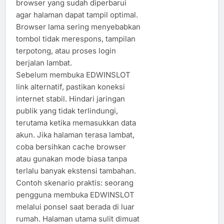
browser yang sudah diperbarui
agar halaman dapat tampil optimal.
Browser lama sering menyebabkan
tombol tidak merespons, tampilan
terpotong, atau proses login
berjalan lambat.
Sebelum membuka EDWINSLOT
link alternatif, pastikan koneksi
internet stabil. Hindari jaringan
publik yang tidak terlindungi,
terutama ketika memasukkan data
akun. Jika halaman terasa lambat,
coba bersihkan cache browser
atau gunakan mode biasa tanpa
terlalu banyak ekstensi tambahan.
Contoh skenario praktis: seorang
pengguna membuka EDWINSLOT
melalui ponsel saat berada di luar
rumah. Halaman utama sulit dimuat