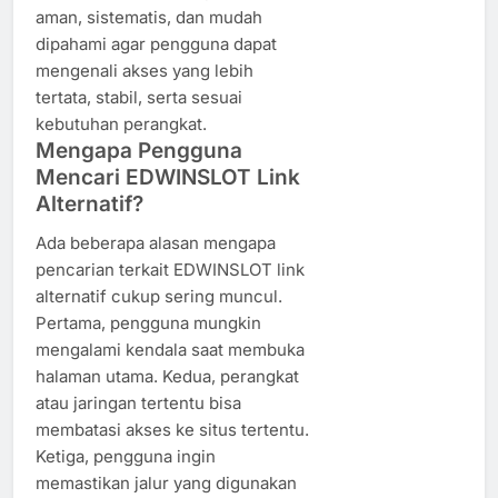
aman, sistematis, dan mudah
dipahami agar pengguna dapat
mengenali akses yang lebih
tertata, stabil, serta sesuai
kebutuhan perangkat.
Mengapa Pengguna
Mencari EDWINSLOT Link
Alternatif?
Ada beberapa alasan mengapa
pencarian terkait EDWINSLOT link
alternatif cukup sering muncul.
Pertama, pengguna mungkin
mengalami kendala saat membuka
halaman utama. Kedua, perangkat
atau jaringan tertentu bisa
membatasi akses ke situs tertentu.
Ketiga, pengguna ingin
memastikan jalur yang digunakan