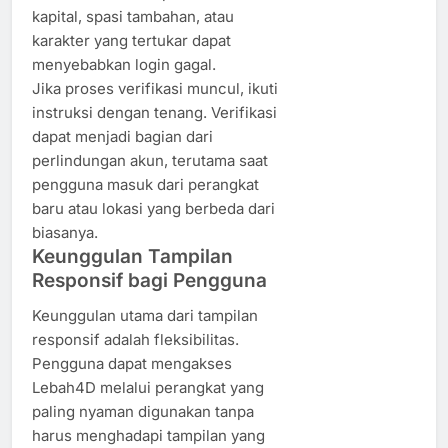
kapital, spasi tambahan, atau
karakter yang tertukar dapat
menyebabkan login gagal.
Jika proses verifikasi muncul, ikuti
instruksi dengan tenang. Verifikasi
dapat menjadi bagian dari
perlindungan akun, terutama saat
pengguna masuk dari perangkat
baru atau lokasi yang berbeda dari
biasanya.
Keunggulan Tampilan
Responsif bagi Pengguna
Keunggulan utama dari tampilan
responsif adalah fleksibilitas.
Pengguna dapat mengakses
Lebah4D melalui perangkat yang
paling nyaman digunakan tanpa
harus menghadapi tampilan yang