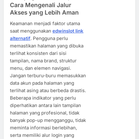
Cara Mengenali Jalur
Akses yang Lebih Aman
Keamanan menjadi faktor utama
saat menggunakan
edwinslot link
alternatif
. Pengguna perlu
memastikan halaman yang dibuka
terlihat konsisten dari sisi
tampilan, nama brand, struktur
menu, dan elemen navigasi.
Jangan terburu-buru memasukkan
data akun pada halaman yang
terlihat asing atau berbeda drastis.
Beberapa indikator yang perlu
diperhatikan antara lain tampilan
halaman yang profesional, tidak
banyak pop-up mengganggu, tidak
meminta informasi berlebihan,
serta memiliki alur login yang