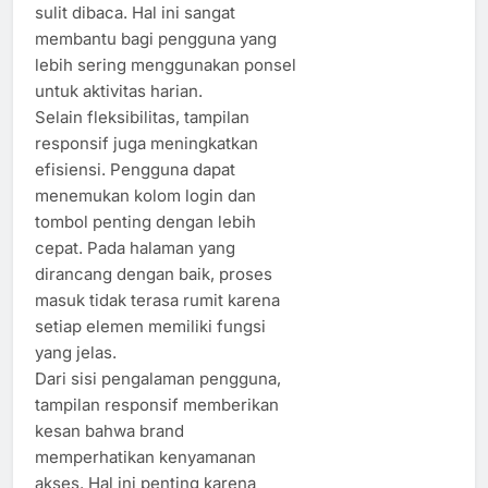
sulit dibaca. Hal ini sangat
membantu bagi pengguna yang
lebih sering menggunakan ponsel
untuk aktivitas harian.
Selain fleksibilitas, tampilan
responsif juga meningkatkan
efisiensi. Pengguna dapat
menemukan kolom login dan
tombol penting dengan lebih
cepat. Pada halaman yang
dirancang dengan baik, proses
masuk tidak terasa rumit karena
setiap elemen memiliki fungsi
yang jelas.
Dari sisi pengalaman pengguna,
tampilan responsif memberikan
kesan bahwa brand
memperhatikan kenyamanan
akses. Hal ini penting karena