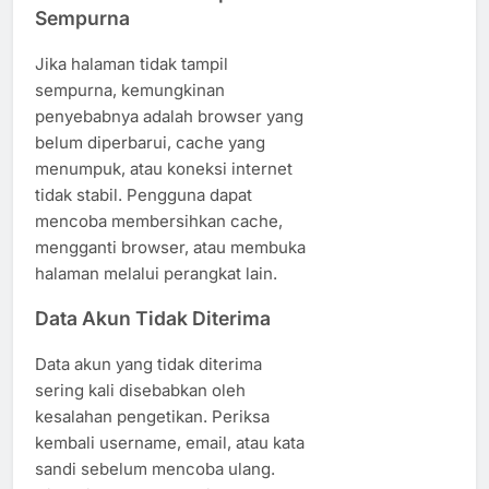
Sempurna
Jika halaman tidak tampil
sempurna, kemungkinan
penyebabnya adalah browser yang
belum diperbarui, cache yang
menumpuk, atau koneksi internet
tidak stabil. Pengguna dapat
mencoba membersihkan cache,
mengganti browser, atau membuka
halaman melalui perangkat lain.
Data Akun Tidak Diterima
Data akun yang tidak diterima
sering kali disebabkan oleh
kesalahan pengetikan. Periksa
kembali username, email, atau kata
sandi sebelum mencoba ulang.