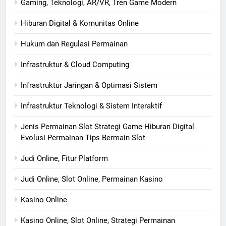
Gaming, Teknologi, AR/VR, Tren Game Modern
Hiburan Digital & Komunitas Online
Hukum dan Regulasi Permainan
Infrastruktur & Cloud Computing
Infrastruktur Jaringan & Optimasi Sistem
Infrastruktur Teknologi & Sistem Interaktif
Jenis Permainan Slot Strategi Game Hiburan Digital
Evolusi Permainan Tips Bermain Slot
Judi Online, Fitur Platform
Judi Online, Slot Online, Permainan Kasino
Kasino Online
Kasino Online, Slot Online, Strategi Permainan