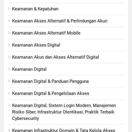
Keamanan & Kepatuhan
Keamanan Akses Alternatif & Perlindungan Akun
Keamanan Akses Alternatif Mobile
Keamanan Akses Digital
Keamanan Akun dan Akses Alternatif Digital
Keamanan Digital
Keamanan Digital & Panduan Pengguna
Keamanan Digital & Pengelolaan Akses
Keamanan Digital, Sistem Login Modern, Manajemen
Risiko Siber, Infrastruktur Otentikasi, Praktik Terbaik
Cybersecurity
Keamanan Infrastruktur Domain & Tata Kelola Akses