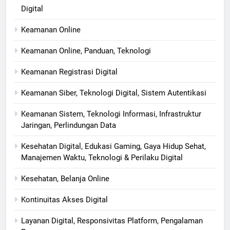
Digital
Keamanan Online
Keamanan Online, Panduan, Teknologi
Keamanan Registrasi Digital
Keamanan Siber, Teknologi Digital, Sistem Autentikasi
Keamanan Sistem, Teknologi Informasi, Infrastruktur
Jaringan, Perlindungan Data
Kesehatan Digital, Edukasi Gaming, Gaya Hidup Sehat,
Manajemen Waktu, Teknologi & Perilaku Digital
Kesehatan, Belanja Online
Kontinuitas Akses Digital
Layanan Digital, Responsivitas Platform, Pengalaman