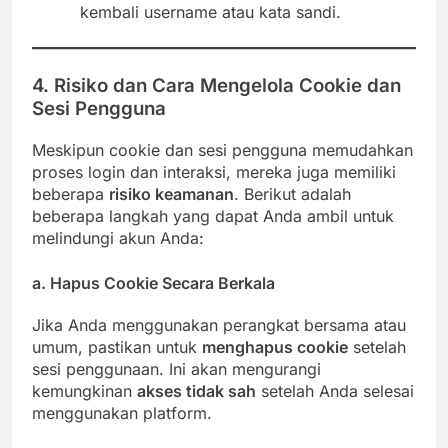
kembali username atau kata sandi.
4.
Risiko dan Cara Mengelola Cookie dan
Sesi Pengguna
Meskipun cookie dan sesi pengguna memudahkan
proses login dan interaksi, mereka juga memiliki
beberapa
risiko keamanan
. Berikut adalah
beberapa langkah yang dapat Anda ambil untuk
melindungi akun Anda:
a.
Hapus Cookie Secara Berkala
Jika Anda menggunakan perangkat bersama atau
umum, pastikan untuk
menghapus cookie
setelah
sesi penggunaan. Ini akan mengurangi
kemungkinan
akses tidak sah
setelah Anda selesai
menggunakan platform.