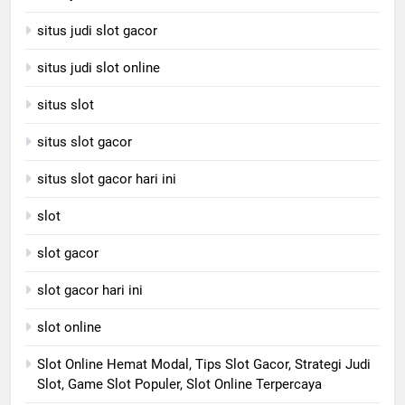
situs judi slot gacor
situs judi slot online
situs slot
situs slot gacor
situs slot gacor hari ini
slot
slot gacor
slot gacor hari ini
slot online
Slot Online Hemat Modal, Tips Slot Gacor, Strategi Judi
Slot, Game Slot Populer, Slot Online Terpercaya