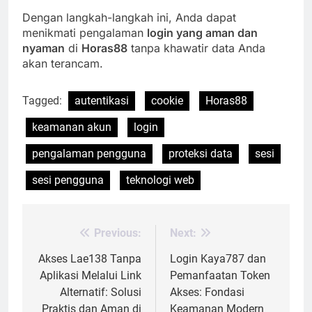
Dengan langkah-langkah ini, Anda dapat
menikmati pengalaman
login yang aman dan
nyaman
di
Horas88
tanpa khawatir data Anda
akan terancam.
Tagged:
autentikasi
cookie
Horas88
keamanan akun
login
pengalaman pengguna
proteksi data
sesi
sesi pengguna
teknologi web
Previous:
Next:
Post
navigation
Akses Lae138 Tanpa
Login Kaya787 dan
Aplikasi Melalui Link
Pemanfaatan Token
Alternatif: Solusi
Akses: Fondasi
Praktis dan Aman di
Keamanan Modern