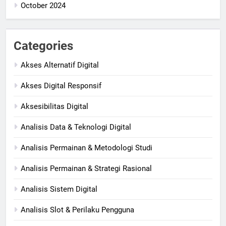
October 2024
Categories
Akses Alternatif Digital
Akses Digital Responsif
Aksesibilitas Digital
Analisis Data & Teknologi Digital
Analisis Permainan & Metodologi Studi
Analisis Permainan & Strategi Rasional
Analisis Sistem Digital
Analisis Slot & Perilaku Pengguna