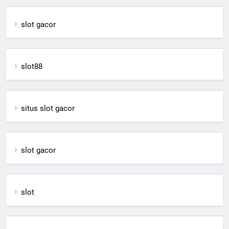
slot gacor
slot88
situs slot gacor
slot gacor
slot