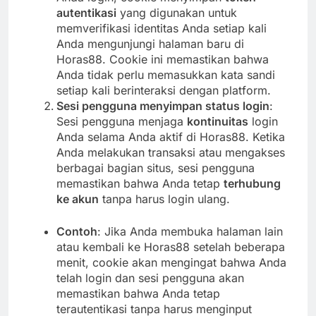
autentikasi
yang digunakan untuk
memverifikasi identitas Anda setiap kali
Anda mengunjungi halaman baru di
Horas88. Cookie ini memastikan bahwa
Anda tidak perlu memasukkan kata sandi
setiap kali berinteraksi dengan platform.
Sesi pengguna menyimpan status login
:
Sesi pengguna menjaga
kontinuitas
login
Anda selama Anda aktif di Horas88. Ketika
Anda melakukan transaksi atau mengakses
berbagai bagian situs, sesi pengguna
memastikan bahwa Anda tetap
terhubung
ke akun
tanpa harus login ulang.
Contoh
: Jika Anda membuka halaman lain
atau kembali ke Horas88 setelah beberapa
menit, cookie akan mengingat bahwa Anda
telah login dan sesi pengguna akan
memastikan bahwa Anda tetap
terautentikasi tanpa harus menginput