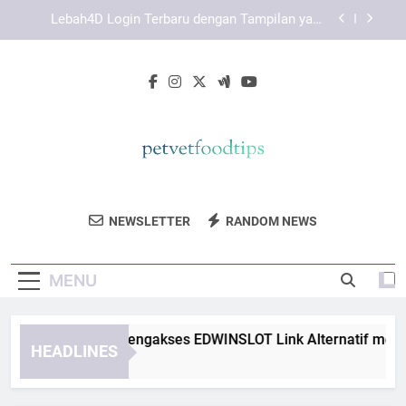
Skip
Panduan Daftar Edwinslot agar Tidak Salah
to
Mengisi Data
content
Panduan Daftar Lebah4D dan Hal Penting yang
Perlu Diperhatikan
Panduan Aman Mengakses EDWINSLOT Link
Alternatif melalui Mobile dan Desktop
Lebah4D Login Terbaru dengan Tampilan yang
Lebih Responsif untuk Akses Lebih Nyaman
Panduan Daftar Edwinslot agar Tidak Salah
Mengisi Data
Pet Vet Food
Pelajari Tentang Nutrisi Dan Kesehatan
Panduan Daftar Lebah4D dan Hal Penting yang
NEWSLETTER
RANDOM NEWS
Tips
Perlu Diperhatikan
Hewan Peliharaan Anda Dengan Pet Vet
Food Tips. Sumber Terpercaya Untuk
MENU
Pemilik Hewan.
nduan Aman Mengakses EDWINSLOT Link Alternatif melalui M
HEADLINES
onth Ago