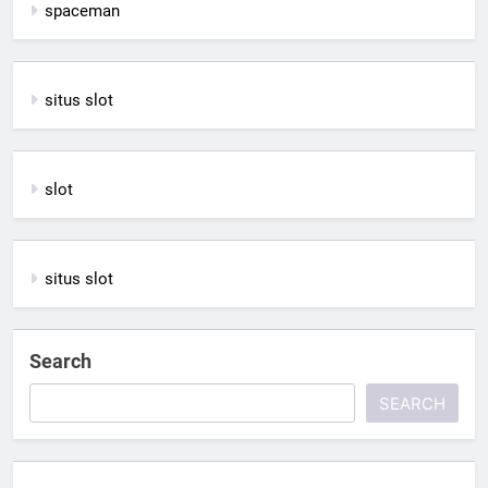
spaceman
situs slot
slot
situs slot
Search
SEARCH