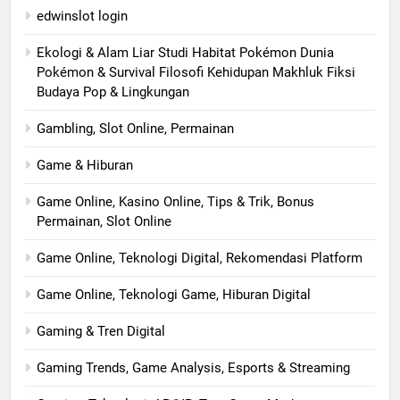
edwinslot login
Ekologi & Alam Liar Studi Habitat Pokémon Dunia
Pokémon & Survival Filosofi Kehidupan Makhluk Fiksi
Budaya Pop & Lingkungan
Gambling, Slot Online, Permainan
Game & Hiburan
Game Online, Kasino Online, Tips & Trik, Bonus
Permainan, Slot Online
Game Online, Teknologi Digital, Rekomendasi Platform
Game Online, Teknologi Game, Hiburan Digital
Gaming & Tren Digital
Gaming Trends, Game Analysis, Esports & Streaming