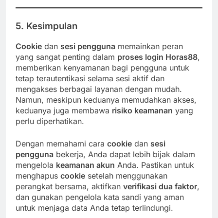
5.
Kesimpulan
Cookie
dan
sesi pengguna
memainkan peran
yang sangat penting dalam
proses login Horas88
,
memberikan kenyamanan bagi pengguna untuk
tetap terautentikasi selama sesi aktif dan
mengakses berbagai layanan dengan mudah.
Namun, meskipun keduanya memudahkan akses,
keduanya juga membawa
risiko keamanan
yang
perlu diperhatikan.
Dengan memahami cara
cookie
dan
sesi
pengguna
bekerja, Anda dapat lebih bijak dalam
mengelola
keamanan akun
Anda. Pastikan untuk
menghapus
cookie
setelah menggunakan
perangkat bersama, aktifkan
verifikasi dua faktor
,
dan gunakan pengelola kata sandi yang aman
untuk menjaga data Anda tetap terlindungi.