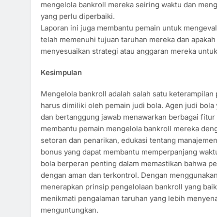
mengelola bankroll mereka seiring waktu dan mengi
yang perlu diperbaiki.
Laporan ini juga membantu pemain untuk mengeva
telah memenuhi tujuan taruhan mereka dan apakah
menyesuaikan strategi atau anggaran mereka untuk
Kesimpulan
Mengelola bankroll adalah salah satu keterampilan 
harus dimiliki oleh pemain judi bola. Agen judi bol
dan bertanggung jawab menawarkan berbagai fitur 
membantu pemain mengelola bankroll mereka dengan
setoran dan penarikan, edukasi tentang manajemen 
bonus yang dapat membantu memperpanjang waktu 
bola berperan penting dalam memastikan bahwa pe
dengan aman dan terkontrol. Dengan menggunakan fi
menerapkan prinsip pengelolaan bankroll yang baik
menikmati pengalaman taruhan yang lebih menyena
menguntungkan.