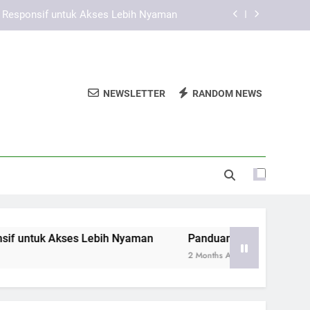
h Responsif untuk Akses Lebih Nyaman
winslot agar Tidak Salah Mengisi Data
n Hal Penting yang Perlu Diperhatikan
NEWSLETTER
RANDOM NEWS
ternatif melalui Mobile dan Desktop
h Responsif untuk Akses Lebih Nyaman
et Vet Food Tips. Sumber Terpercaya Untuk Pemilik Hewan.
winslot agar Tidak Salah Mengisi Data
n Hal Penting yang Perlu Diperhatikan
kses Lebih Nyaman
Panduan Daftar Edwinslot agar Tidak
2 Months Ago