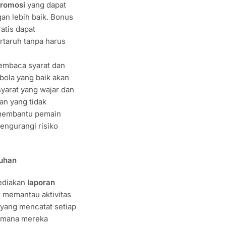
promosi
yang dapat
n lebih baik. Bonus
atis dapat
rtaruh tanpa harus
membaca syarat dan
 bola yang baik akan
yarat yang wajar dan
an yang tidak
 membantu pemain
engurangi risiko
ruhan
ediakan
laporan
memantau aktivitas
 yang mencatat setiap
aimana mereka