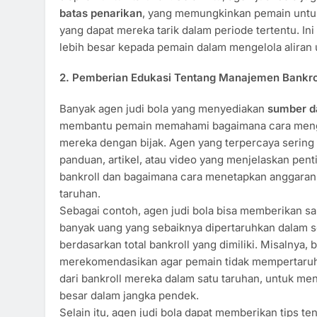
batas penarikan
, yang memungkinkan pemain untu
yang dapat mereka tarik dalam periode tertentu. In
lebih besar kepada pemain dalam mengelola aliran
2.
Pemberian Edukasi Tentang Manajemen Bankro
Banyak agen judi bola yang menyediakan
sumber d
membantu pemain memahami bagaimana cara menge
mereka dengan bijak. Agen yang terpercaya sering
panduan, artikel, atau video yang menjelaskan pen
bankroll dan bagaimana cara menetapkan anggaran
taruhan.
Sebagai contoh, agen judi bola bisa memberikan sa
banyak uang yang sebaiknya dipertaruhkan dalam s
berdasarkan total bankroll yang dimiliki. Misalnya, 
merekomendasikan agar pemain tidak mempertaruhk
dari bankroll mereka dalam satu taruhan, untuk me
besar dalam jangka pendek.
Selain itu, agen judi bola dapat memberikan tips t