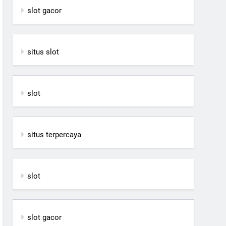
slot gacor
situs slot
slot
situs terpercaya
slot
slot gacor