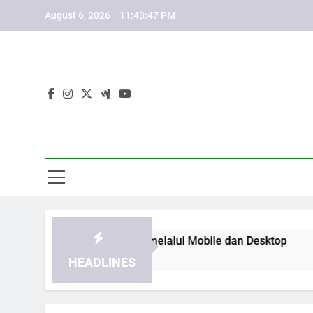
Skip
August 6, 2026
11:43:48 PM
to
content
Pet
Pelajari 
ink Alternatif melalui Mobile dan Desktop
Lebah4D L
2 Months Ago
HEADLINES