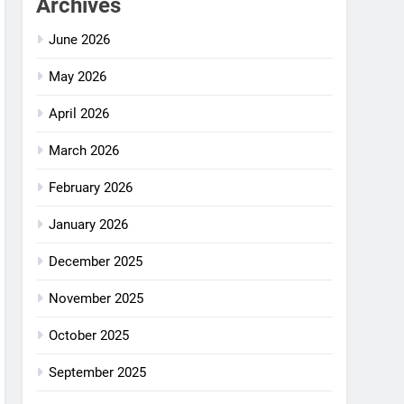
Archives
June 2026
May 2026
April 2026
March 2026
February 2026
January 2026
December 2025
November 2025
October 2025
September 2025