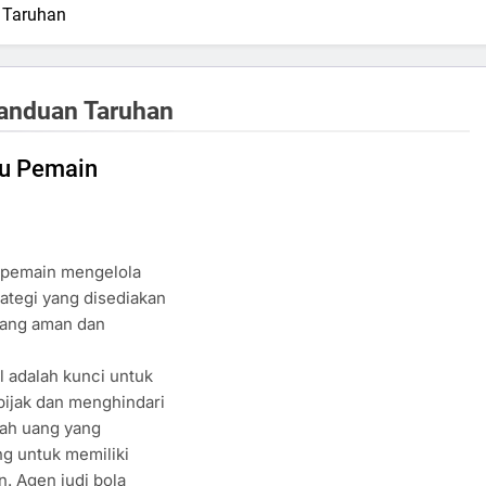
n Taruhan
Panduan Taruhan
u Pemain
pemain mengelola
rategi yang disediakan
yang aman dan
l adalah kunci untuk
ijak dan menghindari
mlah uang yang
ng untuk memiliki
n. Agen judi bola