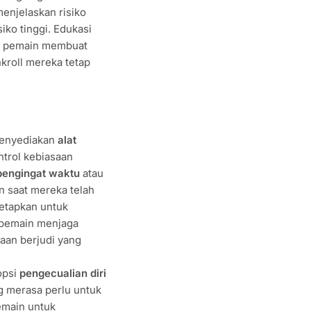
menjelaskan risiko
iko tinggi. Edukasi
tu pemain membuat
kroll mereka tetap
menyediakan
alat
rol kebiasaan
pengingat waktu
atau
n saat mereka telah
tetapkan untuk
 pemain menjaga
aan berjudi yang
opsi
pengecualian diri
 merasa perlu untuk
pemain untuk