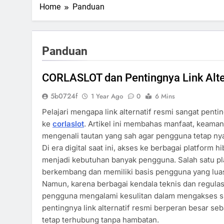
Home
Panduan
Panduan
CORLASLOT dan Pentingnya Link Alte
5b0724f
1 Year Ago
0
6 Mins
Pelajari mengapa link alternatif resmi sangat pentin
ke
corlaslot
. Artikel ini membahas manfaat, keaman
mengenali tautan yang sah agar pengguna tetap n
Di era digital saat ini, akses ke berbagai platform h
menjadi kebutuhan banyak pengguna. Salah satu pl
berkembang dan memiliki basis pengguna yang lu
Namun, karena berbagai kendala teknis dan regulasi
pengguna mengalami kesulitan dalam mengakses sit
pentingnya link alternatif resmi berperan besar seb
tetap terhubung tanpa hambatan.