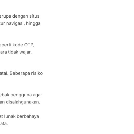
serupa dengan situs
tur navigasi, hingga
eperti kode OTP,
ra tidak wajar.
atal. Beberapa risiko
njebak pengguna agar
an disalahgunakan.
at lunak berbahaya
ata.