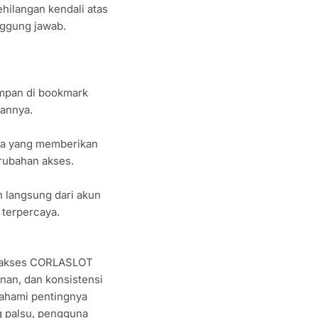
ehilangan kendali atas
nggung jawab.
mpan di bookmark
annya.
aya yang memberikan
erubahan akses.
n langsung dari akun
 terpercaya.
tem akses CORLASLOT
an, dan konsistensi
ahami pentingnya
 palsu, pengguna