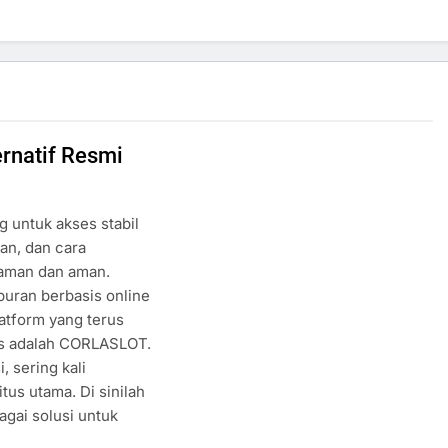
rnatif Resmi
g untuk akses stabil
an, dan cara
yaman dan aman.
iburan berbasis online
atform yang terus
as adalah CORLASLOT.
, sering kali
us utama. Di sinilah
agai solusi untuk