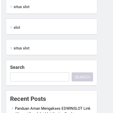
situs slot
slot
situs slot
Search
SEARCH
Recent Posts
Panduan Aman Mengakses EDWINSLOT Link