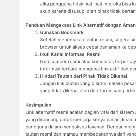
Jika pengguna tidak hati-hati, mereka bisa k
akun karena disusupi oleh pihak tidak berta
Panduan Mengakses Link Alternatif dengan Aman
Gunakan Bookmark
Setelah menemukan tautan resmi, segera si
browser untuk akses cepat dan aman ke dep
Ikuti Kanal Informasi Resmi
Ikuti sumber resmi atau komunitas terperc
informasi terbaru mengenai link aktif dan p
Hindari Tautan dari Pihak Tidak Dikenal
Jangan klik tautan yang dikirim melalui pesa
yang tidak dikenal atau dari forum yang tidak
Kesimpulan
Link alternatif resmi adalah bagian vital dari sis
yang dirancang untuk menjaga kenyamanan, keaman
pengguna dalam mengakses layanan. Dengan mem
tautan resmi dan mampu membedakannya dari yang