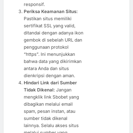
responsif.
Periksa Keamanan Situs:
Pastikan situs memiliki
sertifikat SSL yang valid,
ditandai dengan adanya ikon
gembok di sebelah URL dan
penggunaan protokol
“https”. Ini menunjukkan
bahwa data yang dikirimkan
antara Anda dan situs
dienkripsi dengan aman.
Hindari Link dari Sumber
Tidak Dikenal:
Jangan
mengklik link Sbobet yang
dibagikan melalui email
spam, pesan instan, atau
sumber tidak dikenal
lainnya. Selalu akses situs
melalui sumber yang