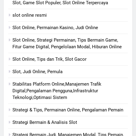
Slot, Game Slot Populer, Slot Online Terpercaya
slot online resmi
Slot Online, Permainan Kasino, Judi Online
Slot Online, Strategi Permainan, Tips Bermain Game,
Fitur Game Digital, Pengelolaan Modal, Hiburan Online
Slot Online, Tips dan Trik, Slot Gacor
Slot, Judi Online, Pemula
Stabilitas Platform Online,Manajemen Trafik
Digital,Pengalaman Pengguna,Infrastruktur
Teknologi,Optimasi Sistem
Strategi & Tips, Permainan Online, Pengalaman Pemain
Strategi Bermain & Analisis Slot
Strategi Bermain Judi, Manajemen Modal, Tips Pemain,