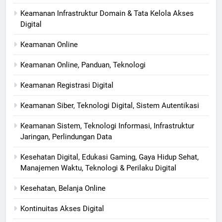
Keamanan Infrastruktur Domain & Tata Kelola Akses
Digital
Keamanan Online
Keamanan Online, Panduan, Teknologi
Keamanan Registrasi Digital
Keamanan Siber, Teknologi Digital, Sistem Autentikasi
Keamanan Sistem, Teknologi Informasi, Infrastruktur
Jaringan, Perlindungan Data
Kesehatan Digital, Edukasi Gaming, Gaya Hidup Sehat,
Manajemen Waktu, Teknologi & Perilaku Digital
Kesehatan, Belanja Online
Kontinuitas Akses Digital