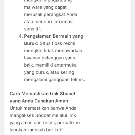
malware yang dapat
merusak perangkat Anda
atau mencuri informasi
sensitif.
Pengalaman Bermain yang
Buruk:
Situs tidak resmi
mungkin tidak menawarkan
layanan pelanggan yang
baik, memiliki antarmuka
yang buruk, atau sering
mengalami gangguan teknis.
Cara Memastikan Link Sbobet
yang Anda Gunakan Aman
Untuk memastikan bahwa Anda
mengakses Sbobet melalui link
yang aman dan resmi, perhatikan
langkah-langkah berikut: