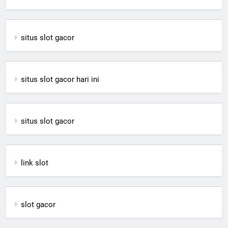
situs slot gacor
situs slot gacor hari ini
situs slot gacor
link slot
slot gacor