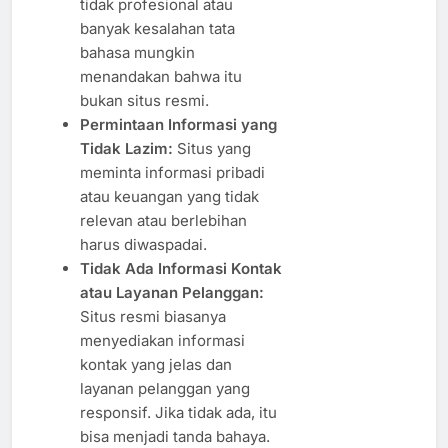
tidak profesional atau
banyak kesalahan tata
bahasa mungkin
menandakan bahwa itu
bukan situs resmi.
Permintaan Informasi yang
Tidak Lazim:
Situs yang
meminta informasi pribadi
atau keuangan yang tidak
relevan atau berlebihan
harus diwaspadai.
Tidak Ada Informasi Kontak
atau Layanan Pelanggan:
Situs resmi biasanya
menyediakan informasi
kontak yang jelas dan
layanan pelanggan yang
responsif. Jika tidak ada, itu
bisa menjadi tanda bahaya.