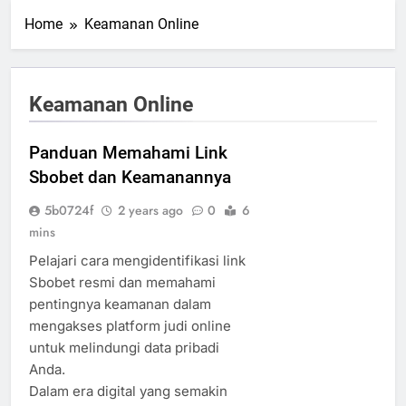
Home
Keamanan Online
Keamanan Online
Panduan Memahami Link
Sbobet dan Keamanannya
5b0724f
2 years ago
0
6
mins
Pelajari cara mengidentifikasi link
Sbobet resmi dan memahami
pentingnya keamanan dalam
mengakses platform judi online
untuk melindungi data pribadi
Anda.
Dalam era digital yang semakin