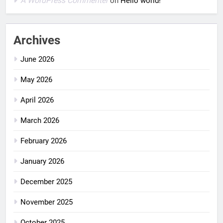
A WordPress Commenter
on
Hello world!
Archives
June 2026
May 2026
April 2026
March 2026
February 2026
January 2026
December 2025
November 2025
October 2025