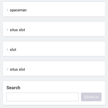
spaceman
situs slot
slot
situs slot
Search
SEARCH