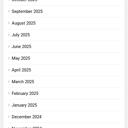
September 2025
August 2025
July 2025
June 2025
May 2025
April 2025
March 2025
February 2025
January 2025
December 2024