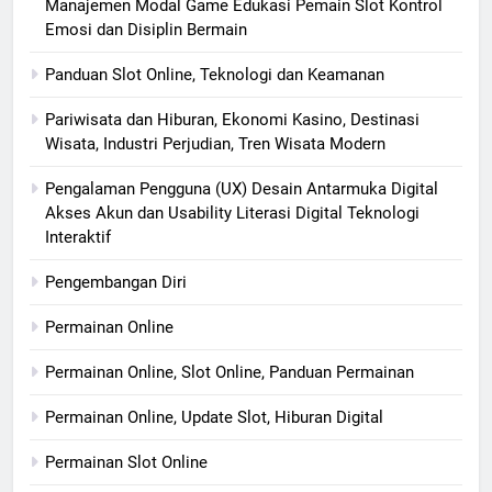
Manajemen Modal Game Edukasi Pemain Slot Kontrol
Emosi dan Disiplin Bermain
Panduan Slot Online, Teknologi dan Keamanan
Pariwisata dan Hiburan, Ekonomi Kasino, Destinasi
Wisata, Industri Perjudian, Tren Wisata Modern
Pengalaman Pengguna (UX) Desain Antarmuka Digital
Akses Akun dan Usability Literasi Digital Teknologi
Interaktif
Pengembangan Diri
Permainan Online
Permainan Online, Slot Online, Panduan Permainan
Permainan Online, Update Slot, Hiburan Digital
Permainan Slot Online