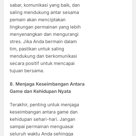
sabar, komunikasi yang baik, dan
saling mendukung antar sesama
pemain akan menciptakan
lingkungan permainan yang lebih
menyenangkan dan mengurangi
stres. Jika Anda bermain dalam
tim, pastikan untuk saling
mendukung dan berkomunikasi
secara positif untuk mencapai
tujuan bersama.
8.
Menjaga Keseimbangan Antara
Game dan Kehidupan Nyata
Terakhir, penting untuk menjaga
keseimbangan antara game dan
kehidupan sehari-hari. Jangan
sampai permainan menguasai
seluruh waktu Anda sehingga