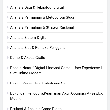
Analisis Data & Teknologi Digital
Analisis Permainan & Metodologi Studi
Analisis Permainan & Strategi Rasional
Analisis Sistem Digital
Analisis Slot & Perilaku Pengguna
Demo & Akses Gratis
Desain Naratif Digital | Inovasi Game | User Experience |
Slot Online Modern
Desain Visual dan Simbolisme Slot
Dukungan Pengguna,Keamanan Akun,Optimasi Akses,UX
Mobile
Edukasi & Analisis Game Digital