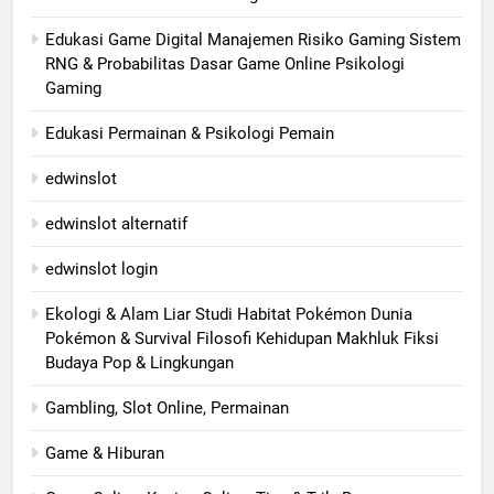
Edukasi Game Digital Manajemen Risiko Gaming Sistem
RNG & Probabilitas Dasar Game Online Psikologi
Gaming
Edukasi Permainan & Psikologi Pemain
edwinslot
edwinslot alternatif
edwinslot login
Ekologi & Alam Liar Studi Habitat Pokémon Dunia
Pokémon & Survival Filosofi Kehidupan Makhluk Fiksi
Budaya Pop & Lingkungan
Gambling, Slot Online, Permainan
Game & Hiburan