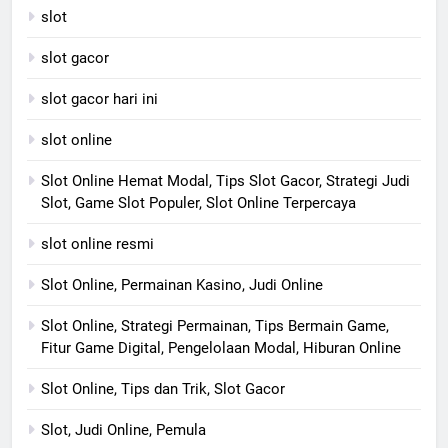
slot
slot gacor
slot gacor hari ini
slot online
Slot Online Hemat Modal, Tips Slot Gacor, Strategi Judi
Slot, Game Slot Populer, Slot Online Terpercaya
slot online resmi
Slot Online, Permainan Kasino, Judi Online
Slot Online, Strategi Permainan, Tips Bermain Game,
Fitur Game Digital, Pengelolaan Modal, Hiburan Online
Slot Online, Tips dan Trik, Slot Gacor
Slot, Judi Online, Pemula