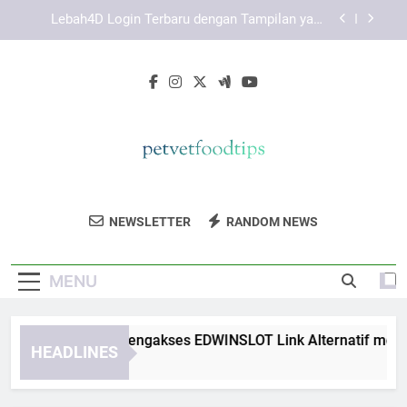
Skip
Panduan Daftar Edwinslot agar Tidak Salah
to
Mengisi Data
content
Panduan Daftar Lebah4D dan Hal Penting yang
Perlu Diperhatikan
Panduan Aman Mengakses EDWINSLOT Link
Alternatif melalui Mobile dan Desktop
Lebah4D Login Terbaru dengan Tampilan yang
Lebih Responsif untuk Akses Lebih Nyaman
Panduan Daftar Edwinslot agar Tidak Salah
Mengisi Data
Pet Vet Food
Pelajari Tentang Nutrisi Dan Kesehatan
Panduan Daftar Lebah4D dan Hal Penting yang
NEWSLETTER
RANDOM NEWS
Tips
Perlu Diperhatikan
Hewan Peliharaan Anda Dengan Pet Vet
Food Tips. Sumber Terpercaya Untuk
MENU
Pemilik Hewan.
nduan Aman Mengakses EDWINSLOT Link Alternatif melalui M
HEADLINES
Month Ago