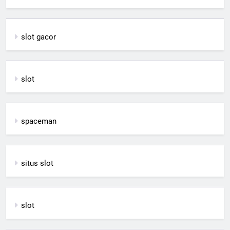
slot gacor
slot
spaceman
situs slot
slot