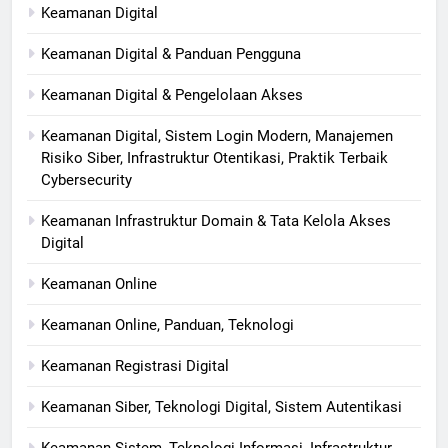
Keamanan Digital
Keamanan Digital & Panduan Pengguna
Keamanan Digital & Pengelolaan Akses
Keamanan Digital, Sistem Login Modern, Manajemen
Risiko Siber, Infrastruktur Otentikasi, Praktik Terbaik
Cybersecurity
Keamanan Infrastruktur Domain & Tata Kelola Akses
Digital
Keamanan Online
Keamanan Online, Panduan, Teknologi
Keamanan Registrasi Digital
Keamanan Siber, Teknologi Digital, Sistem Autentikasi
Keamanan Sistem, Teknologi Informasi, Infrastruktur