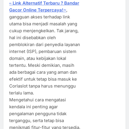
– Link Alternatif Terbaru ? Bandar
Gacor Online Terpercaya!~
,
gangguan akses terhadap link
utama bisa menjadi masalah yang
cukup menjengkelkan. Tak jarang,
hal ini disebabkan oleh
pemblokiran dari penyedia layanan
internet (ISP), pembaruan sistem
domain, atau kebijakan lokal
tertentu. Meski demikian, masih
ada berbagai cara yang aman dan
efektif untuk tetap bisa masuk ke
Corlaslot tanpa harus menunggu
terlalu lama.
Mengetahui cara mengatasi
kendala ini penting agar
pengalaman pengguna tidak
terganggu, serta tetap bisa
menikmati fitur-fitur yang tersedia.