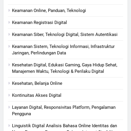
Keamanan Online, Panduan, Teknologi
Keamanan Registrasi Digital
Keamanan Siber, Teknologi Digital, Sistem Autentikasi
Keamanan Sistem, Teknologi Informasi, Infrastruktur
Jaringan, Perlindungan Data
Kesehatan Digital, Edukasi Gaming, Gaya Hidup Sehat,
Manajemen Waktu, Teknologi & Perilaku Digital
Kesehatan, Belanja Online
Kontinuitas Akses Digital
Layanan Digital, Responsivitas Platform, Pengalaman
Pengguna
Linguistik Digital Analisis Bahasa Online Identitas dan