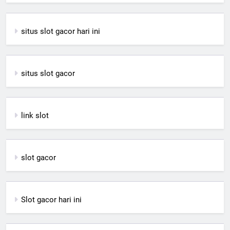
situs slot gacor hari ini
situs slot gacor
link slot
slot gacor
Slot gacor hari ini