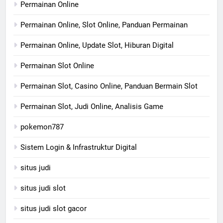
Permainan Online
Permainan Online, Slot Online, Panduan Permainan
Permainan Online, Update Slot, Hiburan Digital
Permainan Slot Online
Permainan Slot, Casino Online, Panduan Bermain Slot
Permainan Slot, Judi Online, Analisis Game
pokemon787
Sistem Login & Infrastruktur Digital
situs judi
situs judi slot
situs judi slot gacor