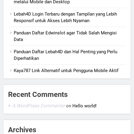
melalui Mobile dan Desktop
Lebah4D Login Terbaru dengan Tampilan yang Lebih
Responsif untuk Akses Lebih Nyaman
Panduan Daftar Edwinslot agar Tidak Salah Mengisi
Data
Panduan Daftar Lebah4D dan Hal Penting yang Perlu
Diperhatikan
Kaya787 Link Alternatif untuk Pengguna Mobile Aktif
Recent Comments
A WordPress Commenter
on
Hello world!
Archives