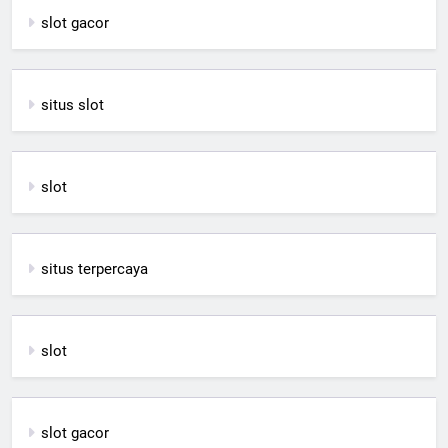
slot gacor
situs slot
slot
situs terpercaya
slot
slot gacor