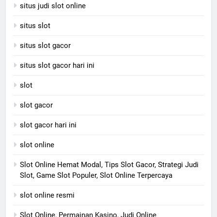
situs judi slot online
situs slot
situs slot gacor
situs slot gacor hari ini
slot
slot gacor
slot gacor hari ini
slot online
Slot Online Hemat Modal, Tips Slot Gacor, Strategi Judi
Slot, Game Slot Populer, Slot Online Terpercaya
slot online resmi
Slot Online, Permainan Kasino, Judi Online