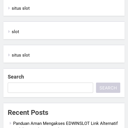
situs slot
slot
situs slot
Search
SEARCH
Recent Posts
Panduan Aman Mengakses EDWINSLOT Link Alternatif