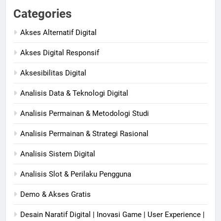
Categories
Akses Alternatif Digital
Akses Digital Responsif
Aksesibilitas Digital
Analisis Data & Teknologi Digital
Analisis Permainan & Metodologi Studi
Analisis Permainan & Strategi Rasional
Analisis Sistem Digital
Analisis Slot & Perilaku Pengguna
Demo & Akses Gratis
Desain Naratif Digital | Inovasi Game | User Experience |