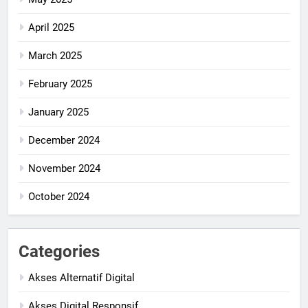
April 2025
March 2025
February 2025
January 2025
December 2024
November 2024
October 2024
Categories
Akses Alternatif Digital
Akses Digital Responsif