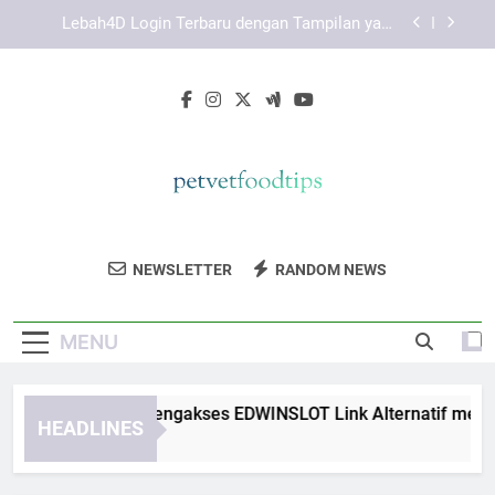
Skip
Panduan Daftar Edwinslot agar Tidak Salah
to
Mengisi Data
content
Panduan Daftar Lebah4D dan Hal Penting yang
Perlu Diperhatikan
Panduan Aman Mengakses EDWINSLOT Link
Alternatif melalui Mobile dan Desktop
Lebah4D Login Terbaru dengan Tampilan yang
Lebih Responsif untuk Akses Lebih Nyaman
Panduan Daftar Edwinslot agar Tidak Salah
Mengisi Data
Pet Vet Food
Pelajari Tentang Nutrisi Dan Kesehatan
Panduan Daftar Lebah4D dan Hal Penting yang
NEWSLETTER
RANDOM NEWS
Tips
Perlu Diperhatikan
Hewan Peliharaan Anda Dengan Pet Vet
Food Tips. Sumber Terpercaya Untuk
MENU
Pemilik Hewan.
duan Aman Mengakses EDWINSLOT Link Alternatif melalui Mo
HEADLINES
nth Ago