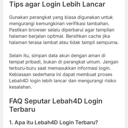
Tips agar Login Lebih Lancar
Gunakan perangkat yang biasa digunakan untuk
mengurangi kemungkinan verifikasi tambahan.
Pastikan browser selalu diperbarui agar tampilan
halaman berjalan optimal. Bersihkan cache jika
halaman terasa lambat atau tidak tampil sempurna.
Selain itu, simpan data akun dengan aman di
tempat pribadi, bukan di perangkat umum. Jangan
terburu-buru saat memasukkan informasi login.
Kebiasaan sederhana ini dapat membuat proses
Lebah4D login lebih lancar dan mengurangi risiko
kesalahan.
FAQ Seputar Lebah4D Login
Terbaru
1. Apa itu Lebah4D Login Terbaru?