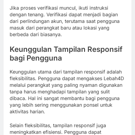
Jika proses verifikasi muncul, ikuti instruksi
dengan tenang. Verifikasi dapat menjadi bagian
dari perlindungan akun, terutama saat pengguna
masuk dari perangkat baru atau lokasi yang
berbeda dari biasanya.
Keunggulan Tampilan Responsif
bagi Pengguna
Keunggulan utama dari tampilan responsif adalah
fleksibilitas. Pengguna dapat mengakses Lebah4D
melalui perangkat yang paling nyaman digunakan
tanpa harus menghadapi tampilan yang sulit
dibaca. Hal ini sangat membantu bagi pengguna
yang lebih sering menggunakan ponsel untuk
aktivitas harian.
Selain fleksibilitas, tampilan responsif juga
meningkatkan efisiensi. Pengguna dapat