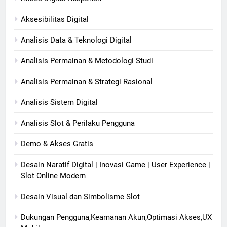
Aksesibilitas Digital
Analisis Data & Teknologi Digital
Analisis Permainan & Metodologi Studi
Analisis Permainan & Strategi Rasional
Analisis Sistem Digital
Analisis Slot & Perilaku Pengguna
Demo & Akses Gratis
Desain Naratif Digital | Inovasi Game | User Experience |
Slot Online Modern
Desain Visual dan Simbolisme Slot
Dukungan Pengguna,Keamanan Akun,Optimasi Akses,UX