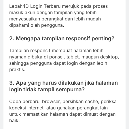
Lebah4D Login Terbaru merujuk pada proses
masuk akun dengan tampilan yang lebih
menyesuaikan perangkat dan lebih mudah
dipahami oleh pengguna.
2. Mengapa tampilan responsif penting?
Tampilan responsif membuat halaman lebih
nyaman dibuka di ponsel, tablet, maupun desktop,
sehingga pengguna dapat login dengan lebih
praktis.
3. Apa yang harus dilakukan jika halaman
login tidak tampil sempurna?
Coba perbarui browser, bersihkan cache, periksa
koneksi internet, atau gunakan perangkat lain
untuk memastikan halaman dapat dimuat dengan
baik.