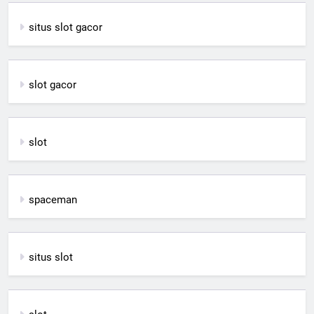
situs slot gacor
slot gacor
slot
spaceman
situs slot