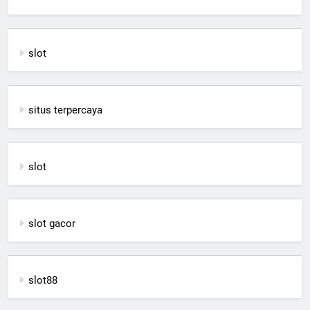
slot
situs terpercaya
slot
slot gacor
slot88