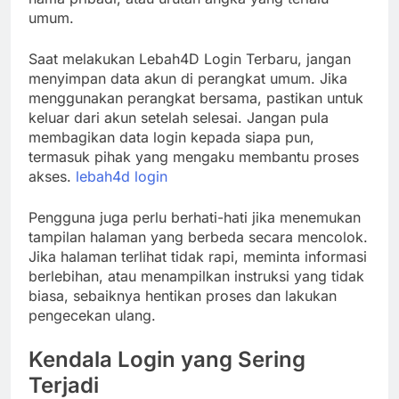
umum.
Saat melakukan Lebah4D Login Terbaru, jangan
menyimpan data akun di perangkat umum. Jika
menggunakan perangkat bersama, pastikan untuk
keluar dari akun setelah selesai. Jangan pula
membagikan data login kepada siapa pun,
termasuk pihak yang mengaku membantu proses
akses.
lebah4d login
Pengguna juga perlu berhati-hati jika menemukan
tampilan halaman yang berbeda secara mencolok.
Jika halaman terlihat tidak rapi, meminta informasi
berlebihan, atau menampilkan instruksi yang tidak
biasa, sebaiknya hentikan proses dan lakukan
pengecekan ulang.
Kendala Login yang Sering
Terjadi