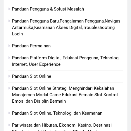
Panduan Pengguna & Solusi Masalah
Panduan Pengguna Baru,Pengalaman Pengguna,Navigasi
Antarmuka,Keamanan Akses Digital,Troubleshooting
Login
Panduan Permainan
Panduan Platform Digital, Edukasi Pengguna, Teknologi
Internet, User Experience
Panduan Slot Online
Panduan Slot Online Strategi Menghindari Kekalahan
Manajemen Modal Game Edukasi Pemain Slot Kontrol
Emosi dan Disiplin Bermain
Panduan Slot Online, Teknologi dan Keamanan
Pariwisata dan Hiburan, Ekonomi Kasino, Destinasi