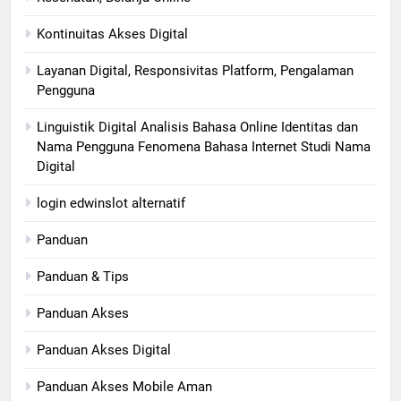
Kontinuitas Akses Digital
Layanan Digital, Responsivitas Platform, Pengalaman
Pengguna
Linguistik Digital Analisis Bahasa Online Identitas dan
Nama Pengguna Fenomena Bahasa Internet Studi Nama
Digital
login edwinslot alternatif
Panduan
Panduan & Tips
Panduan Akses
Panduan Akses Digital
Panduan Akses Mobile Aman