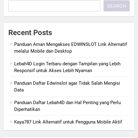
SEARCH
Recent Posts
Panduan Aman Mengakses EDWINSLOT Link Alternatif
melalui Mobile dan Desktop
Lebah4D Login Terbaru dengan Tampilan yang Lebih
Responsif untuk Akses Lebih Nyaman
Panduan Daftar Edwinslot agar Tidak Salah Mengisi
Data
Panduan Daftar Lebah4D dan Hal Penting yang Perlu
Diperhatikan
Kaya787 Link Alternatif untuk Pengguna Mobile Aktif