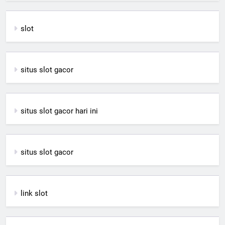
slot
situs slot gacor
situs slot gacor hari ini
situs slot gacor
link slot