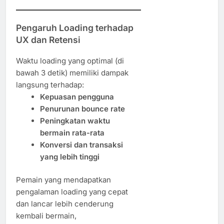
Pengaruh Loading terhadap
UX dan Retensi
Waktu loading yang optimal (di
bawah 3 detik) memiliki dampak
langsung terhadap:
Kepuasan pengguna
Penurunan bounce rate
Peningkatan waktu
bermain rata-rata
Konversi dan transaksi
yang lebih tinggi
Pemain yang mendapatkan
pengalaman loading yang cepat
dan lancar lebih cenderung
kembali bermain,