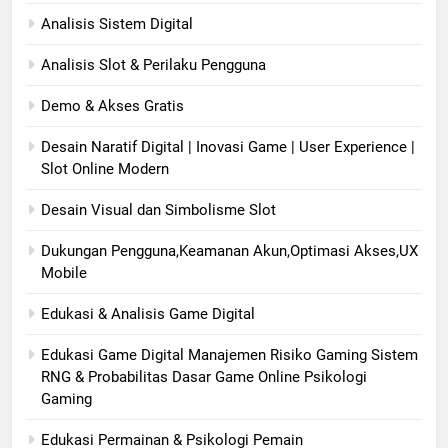
Analisis Sistem Digital
Analisis Slot & Perilaku Pengguna
Demo & Akses Gratis
Desain Naratif Digital | Inovasi Game | User Experience |
Slot Online Modern
Desain Visual dan Simbolisme Slot
Dukungan Pengguna,Keamanan Akun,Optimasi Akses,UX
Mobile
Edukasi & Analisis Game Digital
Edukasi Game Digital Manajemen Risiko Gaming Sistem
RNG & Probabilitas Dasar Game Online Psikologi
Gaming
Edukasi Permainan & Psikologi Pemain