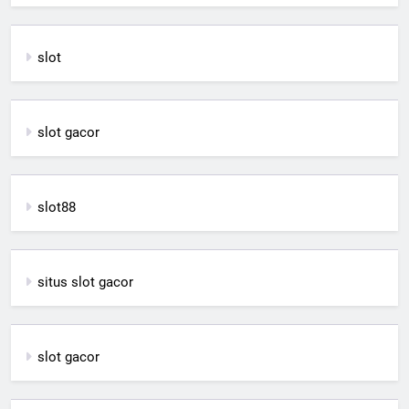
slot
slot gacor
slot88
situs slot gacor
slot gacor