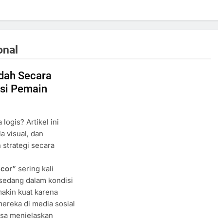
onal
dah Secara
psi Pemain
logis? Artikel ini
a visual, dan
strategi secara
acor”
sering kali
sedang dalam kondisi
emakin kuat karena
reka di media sosial
isa menjelaskan