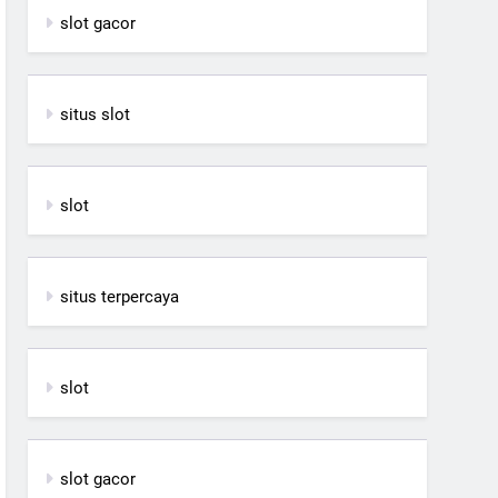
slot gacor
situs slot
slot
situs terpercaya
slot
slot gacor