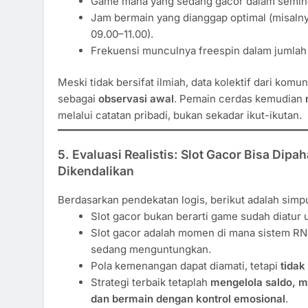
Game mana yang sedang gacor dalam seming
Jam bermain yang dianggap optimal (misalny
09.00–11.00).
Frekuensi munculnya freespin dalam jumlah 
Meski tidak bersifat ilmiah, data kolektif dari komu
sebagai
observasi awal
. Pemain cerdas kemudian
melalui catatan pribadi, bukan sekadar ikut-ikutan.
5. Evaluasi Realistis: Slot Gacor Bisa Dipa
Dikendalikan
Berdasarkan pendekatan logis, berikut adalah simp
Slot gacor bukan berarti game sudah diatur
Slot gacor adalah momen di mana sistem RNG
sedang menguntungkan.
Pola kemenangan dapat diamati, tetapi
tidak
Strategi terbaik tetaplah
mengelola saldo, me
dan bermain dengan kontrol emosional
.