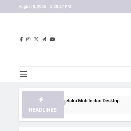
Skip
August 8, 2026
5:28:38 PM
to
content
Pet
Pelajari 
nk Alternatif melalui Mobile dan Desktop
Lebah4D Lo
2 Months Ago
HEADLINES