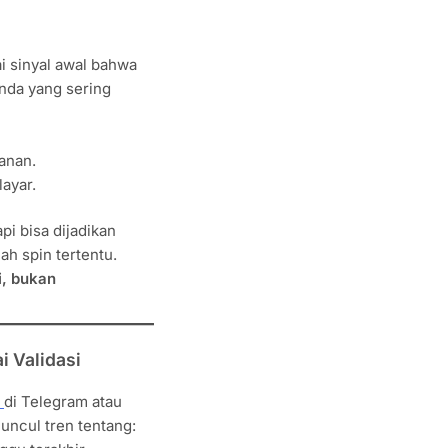
i sinyal awal bahwa
nda yang sering
kanan.
ayar.
tapi bisa dijadikan
ah spin tertentu.
i, bukan
 Validasi
8
di Telegram atau
uncul tren tentang: