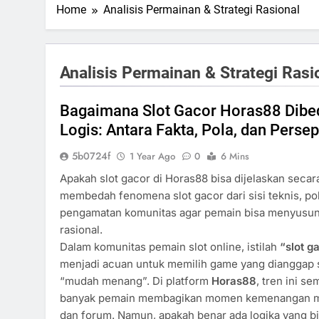
Home
Analisis Permainan & Strategi Rasional
Analisis Permainan & Strategi Rasi
Bagaimana Slot Gacor Horas88 Dibe
Logis: Antara Fakta, Pola, dan Perse
5b0724f
1 Year Ago
0
6 Mins
Apakah slot gacor di Horas88 bisa dijelaskan secara 
membedah fenomena slot gacor dari sisi teknis, pol
pengamatan komunitas agar pemain bisa menyusun 
rasional.
Dalam komunitas pemain slot online, istilah
“slot g
menjadi acuan untuk memilih game yang dianggap 
“mudah menang”. Di platform
Horas88
, tren ini s
banyak pemain membagikan momen kemenangan me
dan forum. Namun, apakah benar ada logika yang b