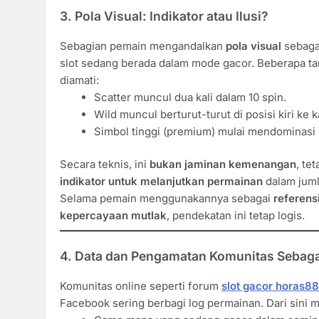
3. Pola Visual: Indikator atau Ilusi?
Sebagian pemain mengandalkan
pola visual
sebaga
slot sedang berada dalam mode gacor. Beberapa ta
diamati:
Scatter muncul dua kali dalam 10 spin.
Wild muncul berturut-turut di posisi kiri ke 
Simbol tinggi (premium) mulai mendominasi l
Secara teknis, ini
bukan jaminan kemenangan
, te
indikator untuk melanjutkan permainan
dalam juml
Selama pemain menggunakannya sebagai
referens
kepercayaan mutlak
, pendekatan ini tetap logis.
4. Data dan Pengamatan Komunitas Sebagai
Komunitas online seperti forum
slot gacor horas8
Facebook sering berbagi log permainan. Dari sini m