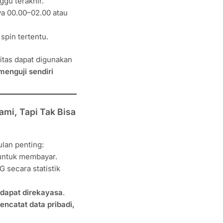
gu terakhir.
a 00.00–02.00 atau
spin tertentu.
nitas dapat digunakan
menguji sendiri
hami, Tapi Tak Bisa
ulan penting:
 untuk membayar.
 secara statistik
 dapat direkayasa
.
ncatat data pribadi,