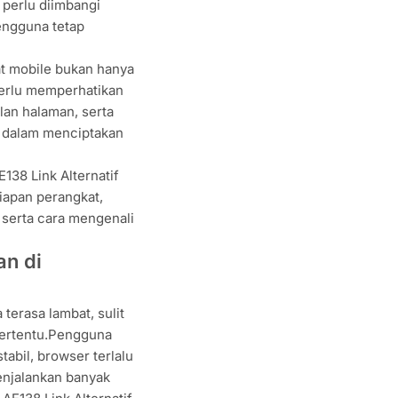
perlu diimbangi
ngguna tetap
at mobile bukan hanya
erlu memperhatikan
ilan halaman, serta
 dalam menciptakan
38 Link Alternatif
iapan perangkat,
, serta cara mengenali
an di
 terasa lambat, sulit
 tertentu.Pengguna
tabil, browser terlalu
enjalankan banyak