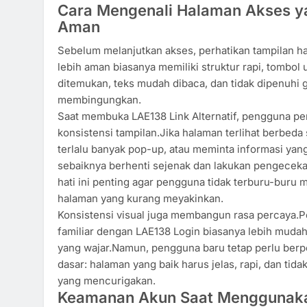
Cara Mengenali Halaman Akses y
Aman
Sebelum melanjutkan akses, perhatikan tampilan 
lebih aman biasanya memiliki struktur rapi, tombo
ditemukan, teks mudah dibaca, dan tidak dipenuhi 
membingungkan.
Saat membuka LAE138 Link Alternatif, pengguna p
konsistensi tampilan.Jika halaman terlihat berbed
terlalu banyak pop-up, atau meminta informasi yang
sebaiknya berhenti sejenak dan lakukan pengecekan
hati ini penting agar pengguna tidak terburu-buru
halaman yang kurang meyakinkan.
Konsistensi visual juga membangun rasa percaya.
familiar dengan LAE138 Login biasanya lebih muda
yang wajar.Namun, pengguna baru tetap perlu berp
dasar: halaman yang baik harus jelas, rapi, dan ti
yang mencurigakan.
Keamanan Akun Saat Menggunaka