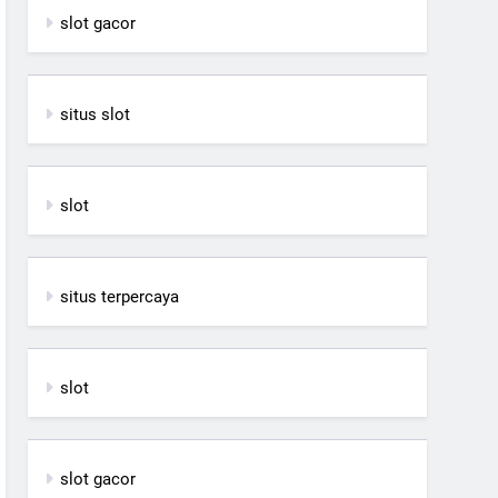
slot gacor
situs slot
slot
situs terpercaya
slot
slot gacor