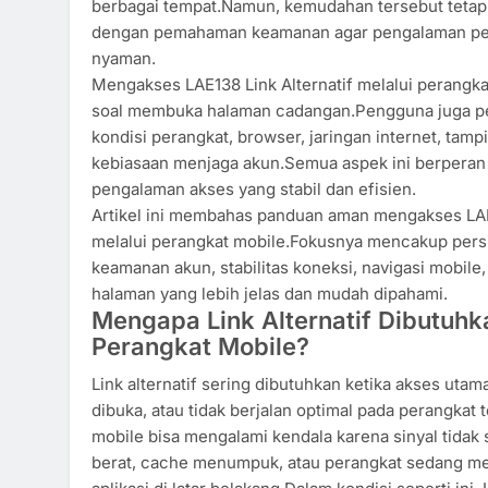
berbagai tempat.Namun, kemudahan tersebut tetap 
dengan pemahaman keamanan agar pengalaman pe
nyaman.
Mengakses LAE138 Link Alternatif melalui perangk
soal membuka halaman cadangan.Pengguna juga p
kondisi perangkat, browser, jaringan internet, tamp
kebiasaan menjaga akun.Semua aspek ini berperan
pengalaman akses yang stabil dan efisien.
Artikel ini membahas panduan aman mengakses LAE1
melalui perangkat mobile.Fokusnya mencakup pers
keamanan akun, stabilitas koneksi, navigasi mobile
halaman yang lebih jelas dan mudah dipahami.
Mengapa Link Alternatif Dibutuhk
Perangkat Mobile?
Link alternatif sering dibutuhkan ketika akses utama
dibuka, atau tidak berjalan optimal pada perangkat
mobile bisa mengalami kendala karena sinyal tidak s
berat, cache menumpuk, atau perangkat sedang m