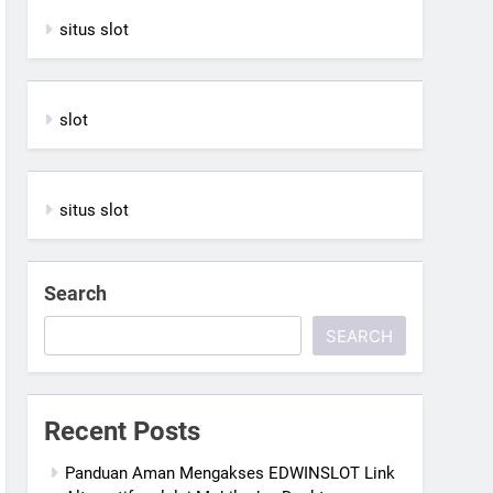
situs slot
slot
situs slot
Search
SEARCH
Recent Posts
Panduan Aman Mengakses EDWINSLOT Link