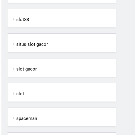
slot88
situs slot gacor
slot gacor
slot
spaceman