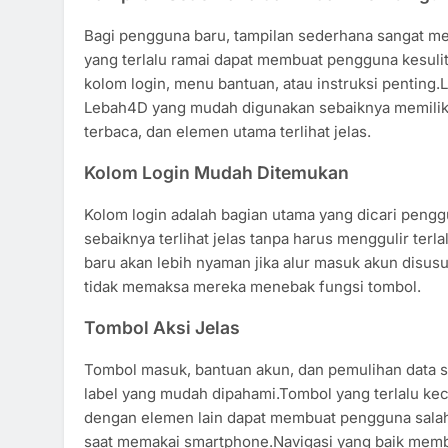
Bagi pengguna baru, tampilan sederhana sangat 
yang terlalu ramai dapat membuat pengguna kesu
kolom login, menu bantuan, atau instruksi penting.Li
Lebah4D yang mudah digunakan sebaiknya memiliki 
terbaca, dan elemen utama terlihat jelas.
Kolom Login Mudah Ditemukan
Kolom login adalah bagian utama yang dicari peng
sebaiknya terlihat jelas tanpa harus menggulir terl
baru akan lebih nyaman jika alur masuk akun disusu
tidak memaksa mereka menebak fungsi tombol.
Tombol Aksi Jelas
Tombol masuk, bantuan akun, dan pemulihan data s
label yang mudah dipahami.Tombol yang terlalu kecil
dengan elemen lain dapat membuat pengguna salah
saat memakai smartphone.Navigasi yang baik mem