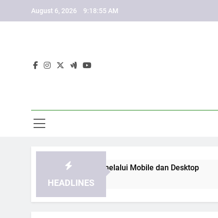
Skip
August 6, 2026
9:18:56 AM
to
content
Pet
Pelajari 
 Link Alternatif melalui Mobile dan Desktop
Lebah4D
2 Months
HEADLINES