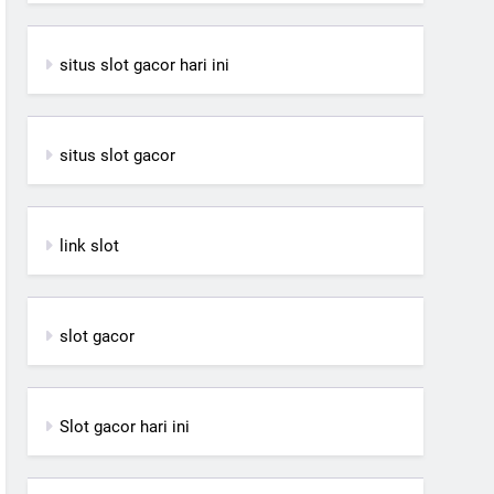
situs slot gacor hari ini
situs slot gacor
link slot
slot gacor
Slot gacor hari ini