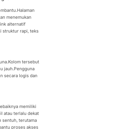
membantu.Halaman
litan menemukan
nk alternatif
struktur rapi, teks
guna.Kolom tersebut
alu jauh.Pengguna
n secara logis dan
ebaiknya memiliki
 atau terlalu dekat
 sentuh, terutama
bantu proses akses