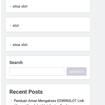
situs slot
slot
situs slot
Search
SEARCH
Recent Posts
Panduan Aman Mengakses EDWINSLOT Link