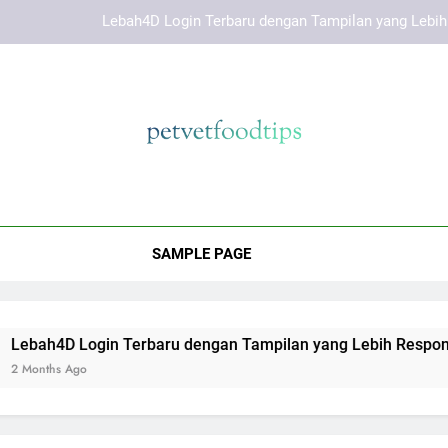
Lebah4D Login Terbaru dengan Tampilan yang Lebi
Panduan Daftar Ed
Panduan Daftar Lebah4D da
Panduan Aman Mengakses EDWINSLOT Link Al
 Vet Food Tips
Lebah4D Login Terbaru dengan Tampilan yang Lebi
Tentang Nutrisi Dan Kesehatan Hewan Peliharaan Anda Dengan P
Panduan Daftar Ed
SAMPLE PAGE
Panduan Daftar Lebah4D da
 Login Terbaru dengan Tampilan yang Lebih Responsif untu
 Ago