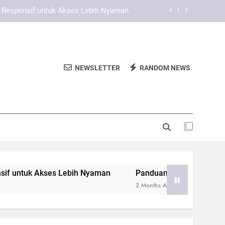
h Responsif untuk Akses Lebih Nyaman
winslot agar Tidak Salah Mengisi Data
n Hal Penting yang Perlu Diperhatikan
NEWSLETTER
RANDOM NEWS
ternatif melalui Mobile dan Desktop
h Responsif untuk Akses Lebih Nyaman
et Vet Food Tips. Sumber Terpercaya Untuk Pemilik Hewan.
winslot agar Tidak Salah Mengisi Data
n Hal Penting yang Perlu Diperhatikan
k Akses Lebih Nyaman
Panduan Daftar Edwinslot agar Ti
2 Months Ago