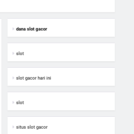
dana slot gacor
slot
slot gacor hari ini
slot
situs slot gacor