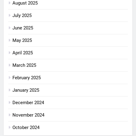
August 2025
July 2025
June 2025
May 2025
April 2025
March 2025
February 2025
January 2025
December 2024
November 2024
October 2024