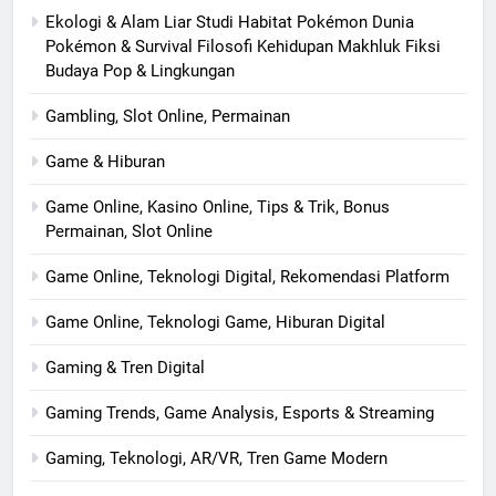
Ekologi & Alam Liar Studi Habitat Pokémon Dunia
Pokémon & Survival Filosofi Kehidupan Makhluk Fiksi
Budaya Pop & Lingkungan
Gambling, Slot Online, Permainan
Game & Hiburan
Game Online, Kasino Online, Tips & Trik, Bonus
Permainan, Slot Online
Game Online, Teknologi Digital, Rekomendasi Platform
Game Online, Teknologi Game, Hiburan Digital
Gaming & Tren Digital
Gaming Trends, Game Analysis, Esports & Streaming
Gaming, Teknologi, AR/VR, Tren Game Modern