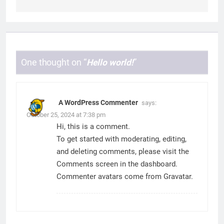
One thought on “
Hello world!
”
A WordPress Commenter
says:
October 25, 2024 at 7:38 pm
Hi, this is a comment.
To get started with moderating, editing,
and deleting comments, please visit the
Comments screen in the dashboard.
Commenter avatars come from
Gravatar
.