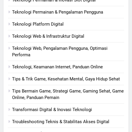
Teknologi Permainan & Inovasi Slot Digital
Teknologi Permainan & Pengalaman Pengguna
Teknologi Platform Digital
Teknologi Web & Infrastruktur Digital
Teknologi Web, Pengalaman Pengguna, Optimasi
Performa
Teknologi, Keamanan Internet, Panduan Online
Tips & Trik Game, Kesehatan Mental, Gaya Hidup Sehat
Tips Bermain Game, Strategi Game, Gaming Sehat, Game
Online, Panduan Pemain
Transformasi Digital & Inovasi Teknologi
Troubleshooting Teknis & Stabilitas Akses Digital