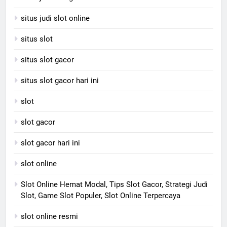
situs judi slot online
situs slot
situs slot gacor
situs slot gacor hari ini
slot
slot gacor
slot gacor hari ini
slot online
Slot Online Hemat Modal, Tips Slot Gacor, Strategi Judi
Slot, Game Slot Populer, Slot Online Terpercaya
slot online resmi