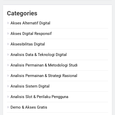
Categories
Akses Alternatif Digital
Akses Digital Responsif
Aksesibilitas Digital
Analisis Data & Teknologi Digital
Analisis Permainan & Metodologi Studi
Analisis Permainan & Strategi Rasional
Analisis Sistem Digital
Analisis Slot & Perilaku Pengguna
Demo & Akses Gratis