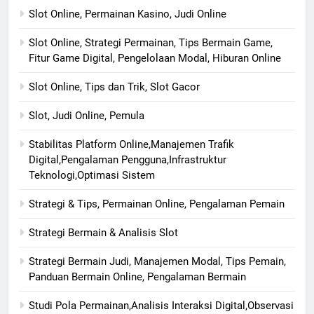
Slot Online, Permainan Kasino, Judi Online
Slot Online, Strategi Permainan, Tips Bermain Game,
Fitur Game Digital, Pengelolaan Modal, Hiburan Online
Slot Online, Tips dan Trik, Slot Gacor
Slot, Judi Online, Pemula
Stabilitas Platform Online,Manajemen Trafik
Digital,Pengalaman Pengguna,Infrastruktur
Teknologi,Optimasi Sistem
Strategi & Tips, Permainan Online, Pengalaman Pemain
Strategi Bermain & Analisis Slot
Strategi Bermain Judi, Manajemen Modal, Tips Pemain,
Panduan Bermain Online, Pengalaman Bermain
Studi Pola Permainan,Analisis Interaksi Digital,Observasi