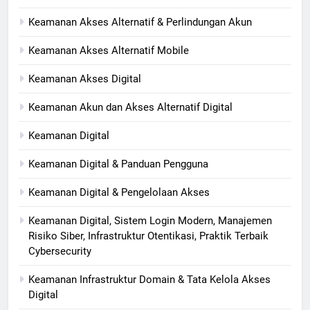
Keamanan Akses Alternatif & Perlindungan Akun
Keamanan Akses Alternatif Mobile
Keamanan Akses Digital
Keamanan Akun dan Akses Alternatif Digital
Keamanan Digital
Keamanan Digital & Panduan Pengguna
Keamanan Digital & Pengelolaan Akses
Keamanan Digital, Sistem Login Modern, Manajemen
Risiko Siber, Infrastruktur Otentikasi, Praktik Terbaik
Cybersecurity
Keamanan Infrastruktur Domain & Tata Kelola Akses
Digital