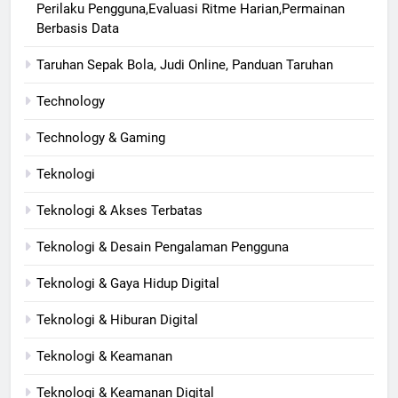
Perilaku Pengguna,Evaluasi Ritme Harian,Permainan
Berbasis Data
Taruhan Sepak Bola, Judi Online, Panduan Taruhan
Technology
Technology & Gaming
Teknologi
Teknologi & Akses Terbatas
Teknologi & Desain Pengalaman Pengguna
Teknologi & Gaya Hidup Digital
Teknologi & Hiburan Digital
Teknologi & Keamanan
Teknologi & Keamanan Digital