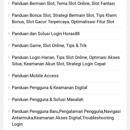
Panduan Bermain Slot, Tema Slot Online, Slot Fantasi
Panduan Bonus Slot, Strategi Bermain Slot, Tips Klaim
Bonus, Slot Gacor Terpercaya, Optimalisasi Fitur Slot
Panduan dan Solusi Login Horas88
Panduan Game, Slot Online, Tips & Trik
Panduan Login Harian, Tips Slot Online, Optimasi Akses
Situs, Keamanan Akun Slot, Strategi Login Cepat
Panduan Mobile Access
Panduan Pengguna & Keamanan Digital
Panduan Pengguna & Solusi Masalah
Panduan Pengguna Baru,Pengalaman Pengguna,Navigasi
Antarmuka,Keamanan Akses Digital,Troubleshooting
Login