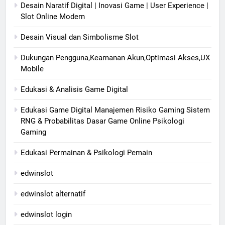
Desain Naratif Digital | Inovasi Game | User Experience |
Slot Online Modern
Desain Visual dan Simbolisme Slot
Dukungan Pengguna,Keamanan Akun,Optimasi Akses,UX
Mobile
Edukasi & Analisis Game Digital
Edukasi Game Digital Manajemen Risiko Gaming Sistem
RNG & Probabilitas Dasar Game Online Psikologi
Gaming
Edukasi Permainan & Psikologi Pemain
edwinslot
edwinslot alternatif
edwinslot login