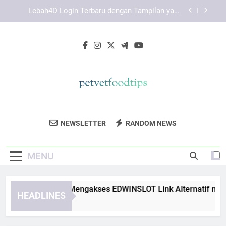
Lebih Responsif untuk Akses Lebih Nyaman
Skip
Panduan Daftar Edwinslot agar Tidak Salah
to
Mengisi Data
content
Panduan Daftar Lebah4D dan Hal Penting yang
Perlu Diperhatikan
Panduan Aman Mengakses EDWINSLOT Link
Alternatif melalui Mobile dan Desktop
Lebah4D Login Terbaru dengan Tampilan yang
Lebih Responsif untuk Akses Lebih Nyaman
Panduan Daftar Edwinslot agar Tidak Salah
Pet Vet Food
Mengisi Data
Pelajari Tentang Nutrisi Dan Kesehatan
NEWSLETTER
RANDOM NEWS
Panduan Daftar Lebah4D dan Hal Penting yang
Tips
Hewan Peliharaan Anda Dengan Pet Vet
Perlu Diperhatikan
Food Tips. Sumber Terpercaya Untuk
MENU
Pemilik Hewan.
Panduan Aman Mengakses EDWINSLOT Link Alternatif melalui
HEADLINES
1 Month Ago