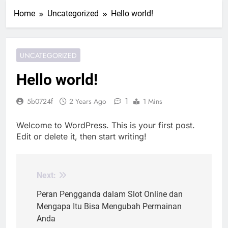
Home
Uncategorized
Hello world!
UNCATEGORIZED
Hello world!
1
5b0724f
2 Years Ago
1 Mins
Welcome to WordPress. This is your first post.
Edit or delete it, then start writing!
Next:
Post
navigation
Peran Pengganda dalam Slot Online dan
Mengapa Itu Bisa Mengubah Permainan
Anda