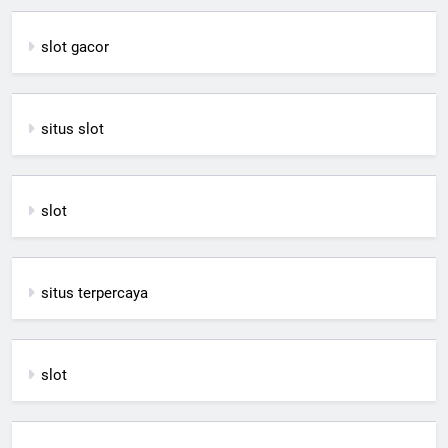
slot gacor
situs slot
slot
situs terpercaya
slot