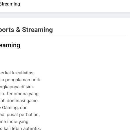
 Streaming
ports & Streaming
reaming
rkat kreativitas,
an pengalaman unik
engkapnya di sini.
satu fenomena yang
alah dominasi game
be Gaming, dan
di pusat perhatian,
ame indie yang
kali lebih autentik.