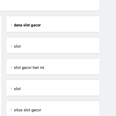
dana slot gacor
slot
slot gacor hari ini
slot
situs slot gacor