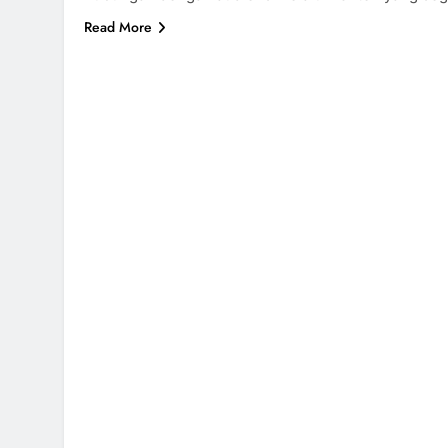
Read More