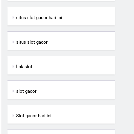
situs slot gacor hari ini
situs slot gacor
link slot
slot gacor
Slot gacor hari ini