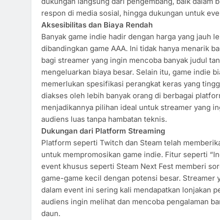
dukungan langsung dari pengembang, baik dalam b
respon di media sosial, hingga dukungan untuk eve
Aksesibilitas dan Biaya Rendah
Banyak game indie hadir dengan harga yang jauh le
dibandingkan game AAA. Ini tidak hanya menarik bag
bagi streamer yang ingin mencoba banyak judul ta
mengeluarkan biaya besar. Selain itu, game indie bi
memerlukan spesifikasi perangkat keras yang tingg
diakses oleh lebih banyak orang di berbagai platform
menjadikannya pilihan ideal untuk streamer yang i
audiens luas tanpa hambatan teknis.
Dukungan dari Platform Streaming
Platform seperti Twitch dan Steam telah memberik
untuk mempromosikan game indie. Fitur seperti “In
event khusus seperti Steam Next Fest memberi sor
game-game kecil dengan potensi besar. Streamer y
dalam event ini sering kali mendapatkan lonjakan 
audiens ingin melihat dan mencoba pengalaman ba
daun.