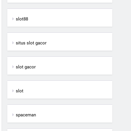
slot88
situs slot gacor
slot gacor
slot
spaceman