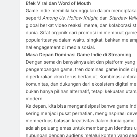
Efek Viral dan Word of Mouth
Game indie memiliki keunggulan dalam menciptaka
seperti
Among Us
,
Hollow Knight
, dan
Stardew Vall
global berkat video reaksi, meme, dan kolaborasi s
dunia. Sifat organik dari promosi ini membuat game
popularitasnya dalam waktu singkat, bahkan mela
hal engagement di media sosial.
Masa Depan Dominasi Game Indie di Streaming
Dengan semakin banyaknya alat dan platform yan
pengembangan game, tren dominasi game indie di 
diperkirakan akan terus berlanjut. Kombinasi antara k
komunitas, dan dukungan dari ekosistem digital me
bukan hanya pilihan alternatif, tetapi kekuatan uta
modern.
Ke depan, kita bisa mengantisipasi bahwa game ind
sering menjadi pusat perhatian, menginspirasi deve
memperluas batasan kreativitas dalam dunia game. 
adalah peluang emas untuk membangun identitas 
hubungan dengan audiens melalui konten yang sega