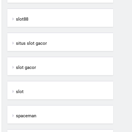
slot88
situs slot gacor
slot gacor
slot
spaceman