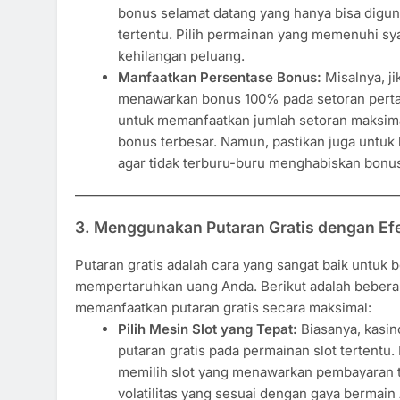
bonus selamat datang yang hanya bisa digun
tertentu. Pilih permainan yang memenuhi sya
kehilangan peluang.
Manfaatkan Persentase Bonus:
Misalnya, ji
menawarkan bonus 100% pada setoran perta
untuk memanfaatkan jumlah setoran maksim
bonus terbesar. Namun, pastikan juga untuk 
agar tidak terburu-buru menghabiskan bonu
3. Menggunakan Putaran Gratis dengan Efe
Putaran gratis adalah cara yang sangat baik untuk 
mempertaruhkan uang Anda. Berikut adalah beberap
memanfaatkan putaran gratis secara maksimal:
Pilih Mesin Slot yang Tepat:
Biasanya, kasi
putaran gratis pada permainan slot tertentu.
memilih slot yang menawarkan pembayaran t
volatilitas yang sesuai dengan gaya bermain