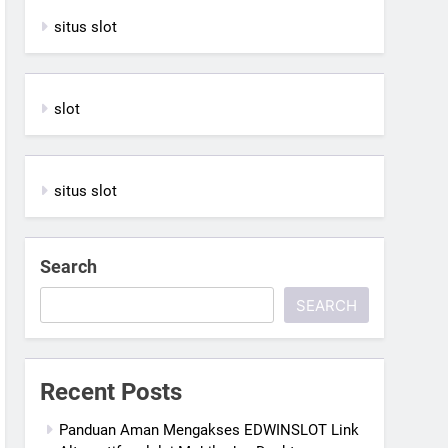
situs slot
slot
situs slot
Search
SEARCH
Recent Posts
Panduan Aman Mengakses EDWINSLOT Link