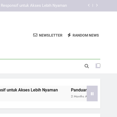
h Responsif untuk Akses Lebih Nyaman
winslot agar Tidak Salah Mengisi Data
n Hal Penting yang Perlu Diperhatikan
NEWSLETTER
RANDOM NEWS
ternatif melalui Mobile dan Desktop
h Responsif untuk Akses Lebih Nyaman
et Vet Food Tips. Sumber Terpercaya Untuk Pemilik Hewan.
winslot agar Tidak Salah Mengisi Data
n Hal Penting yang Perlu Diperhatikan
kses Lebih Nyaman
Panduan Daftar Edwinslot agar Tidak
2 Months Ago