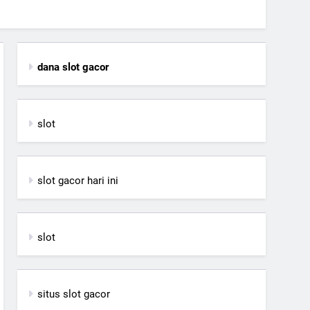
dana slot gacor
slot
slot gacor hari ini
slot
situs slot gacor