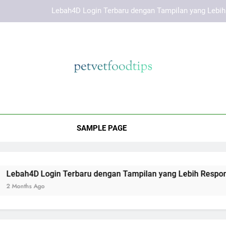
Lebah4D Login Terbaru dengan Tampilan yang Lebi
Panduan Daftar Ed
Panduan Daftar Lebah4D da
Panduan Aman Mengakses EDWINSLOT Link Al
 Vet Food Tips
Lebah4D Login Terbaru dengan Tampilan yang Lebi
Tentang Nutrisi Dan Kesehatan Hewan Peliharaan Anda Dengan P
Panduan Daftar Ed
SAMPLE PAGE
Panduan Daftar Lebah4D da
gin Terbaru dengan Tampilan yang Lebih Responsif untuk A