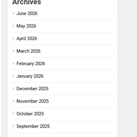
Archives
June 2026
May 2026
April 2026
March 2026
February 2026
January 2026
December 2025
November 2025
October 2025
September 2025