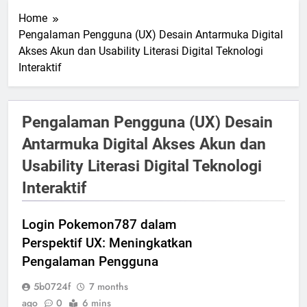
Home
Pengalaman Pengguna (UX) Desain Antarmuka Digital
Akses Akun dan Usability Literasi Digital Teknologi
Interaktif
Pengalaman Pengguna (UX) Desain
Antarmuka Digital Akses Akun dan
Usability Literasi Digital Teknologi
Interaktif
Login Pokemon787 dalam
Perspektif UX: Meningkatkan
Pengalaman Pengguna
5b0724f
7 months
ago
0
6 mins