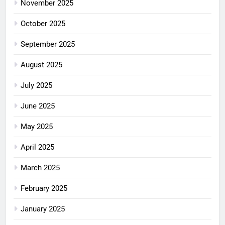
November 2025
October 2025
September 2025
August 2025
July 2025
June 2025
May 2025
April 2025
March 2025
February 2025
January 2025