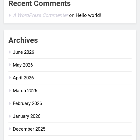
Recent Comments
A WordPress Commenter
on
Hello world!
Archives
June 2026
May 2026
April 2026
March 2026
February 2026
January 2026
December 2025