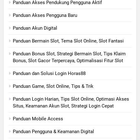
Panduan Akses Pendukung Pengguna Aktif
Panduan Akses Pengguna Baru
Panduan Akun Digital
Panduan Bermain Slot, Tema Slot Online, Slot Fantasi
Panduan Bonus Slot, Strategi Bermain Slot, Tips Klaim
Bonus, Slot Gacor Terpercaya, Optimalisasi Fitur Slot
Panduan dan Solusi Login Horas88
Panduan Game, Slot Online, Tips & Trik
Panduan Login Harian, Tips Slot Online, Optimasi Akses
Situs, Keamanan Akun Slot, Strategi Login Cepat
Panduan Mobile Access
Panduan Pengguna & Keamanan Digital