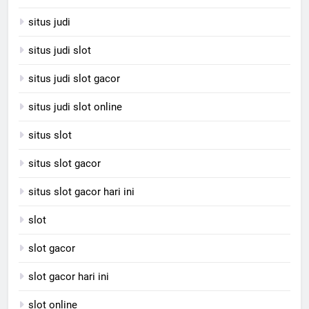
situs judi
situs judi slot
situs judi slot gacor
situs judi slot online
situs slot
situs slot gacor
situs slot gacor hari ini
slot
slot gacor
slot gacor hari ini
slot online