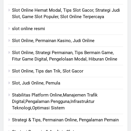
Slot Online Hemat Modal, Tips Slot Gacor, Strategi Judi
Slot, Game Slot Populer, Slot Online Terpercaya
slot online resmi
Slot Online, Permainan Kasino, Judi Online
Slot Online, Strategi Permainan, Tips Bermain Game,
Fitur Game Digital, Pengelolaan Modal, Hiburan Online
Slot Online, Tips dan Trik, Slot Gacor
Slot, Judi Online, Pemula
Stabilitas Platform Online,Manajemen Trafik
Digital,Pengalaman Pengguna,Infrastruktur
Teknologi,Optimasi Sistem
Strategi & Tips, Permainan Online, Pengalaman Pemain