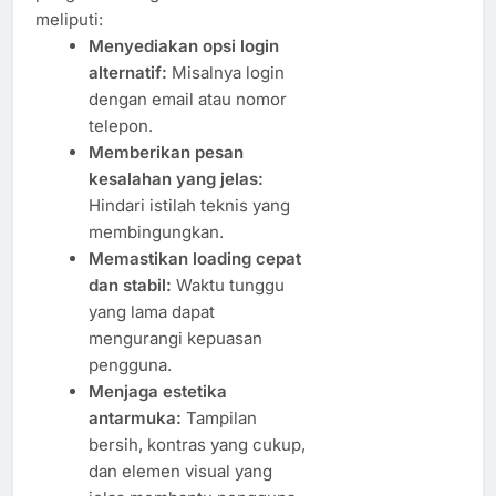
meliputi:
Menyediakan opsi login
alternatif:
Misalnya login
dengan email atau nomor
telepon.
Memberikan pesan
kesalahan yang jelas:
Hindari istilah teknis yang
membingungkan.
Memastikan loading cepat
dan stabil:
Waktu tunggu
yang lama dapat
mengurangi kepuasan
pengguna.
Menjaga estetika
antarmuka:
Tampilan
bersih, kontras yang cukup,
dan elemen visual yang