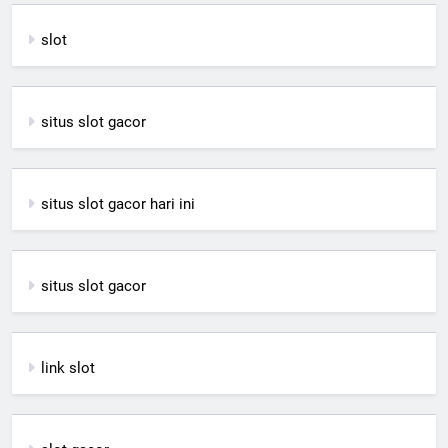
slot
situs slot gacor
situs slot gacor hari ini
situs slot gacor
link slot