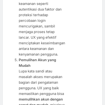
keamanan seperti
autentikasi dua faktor dan
proteksi terhadap
percobaan login
mencurigakan, sambil
menjaga proses tetap
lancar. UX yang efektif
menciptakan keseimbangan
antara keamanan dan
kenyamanan pengguna.
Pemulihan Akun yang
Mudah
Lupa kata sandi atau
masalah akses merupakan
bagian dari pengalaman
pengguna. UX yang baik
memastikan pengguna bisa
memulihkan akun dengan
cepat dan mudah
, misalnya