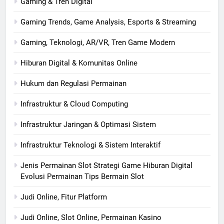
Gaming & Tren Digital
Gaming Trends, Game Analysis, Esports & Streaming
Gaming, Teknologi, AR/VR, Tren Game Modern
Hiburan Digital & Komunitas Online
Hukum dan Regulasi Permainan
Infrastruktur & Cloud Computing
Infrastruktur Jaringan & Optimasi Sistem
Infrastruktur Teknologi & Sistem Interaktif
Jenis Permainan Slot Strategi Game Hiburan Digital
Evolusi Permainan Tips Bermain Slot
Judi Online, Fitur Platform
Judi Online, Slot Online, Permainan Kasino