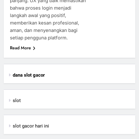
panjang. UX yang baik memastikan
bahwa proses login menjadi
langkah awal yang positif,
memberikan kesan profesional,
aman, dan menyenangkan bagi
setiap pengguna platform.
Read More
dana slot gacor
slot
slot gacor hari ini