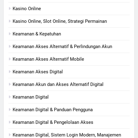
Kasino Online
Kasino Online, Slot Online, Strategi Permainan
Keamanan & Kepatuhan
Keamanan Akses Alternatif & Perlindungan Akun
Keamanan Akses Alternatif Mobile
Keamanan Akses Digital
Keamanan Akun dan Akses Alternatif Digital
Keamanan Digital
Keamanan Digital & Panduan Pengguna
Keamanan Digital & Pengelolaan Akses
Keamanan Digital, Sistem Login Modern, Manajemen