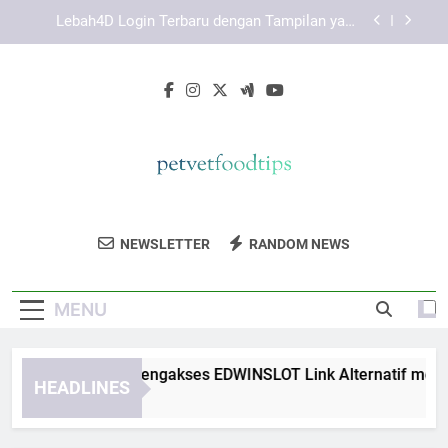
Skip
Panduan Daftar Edwinslot agar Tidak Salah
to
Mengisi Data
content
Panduan Daftar Lebah4D dan Hal Penting yang
Perlu Diperhatikan
Panduan Aman Mengakses EDWINSLOT Link
Alternatif melalui Mobile dan Desktop
Lebah4D Login Terbaru dengan Tampilan yang
Lebih Responsif untuk Akses Lebih Nyaman
Panduan Daftar Edwinslot agar Tidak Salah
Mengisi Data
Pet Vet Food
Pelajari Tentang Nutrisi Dan Kesehatan
Panduan Daftar Lebah4D dan Hal Penting yang
NEWSLETTER
RANDOM NEWS
Tips
Perlu Diperhatikan
Hewan Peliharaan Anda Dengan Pet Vet
Food Tips. Sumber Terpercaya Untuk
MENU
Pemilik Hewan.
nduan Aman Mengakses EDWINSLOT Link Alternatif melalui M
HEADLINES
Month Ago