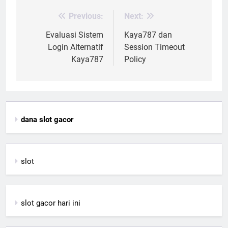
Previous:
Next:
Post
navigation
Evaluasi Sistem
Kaya787 dan
Login Alternatif
Session Timeout
Kaya787
Policy
dana slot gacor
slot
slot gacor hari ini