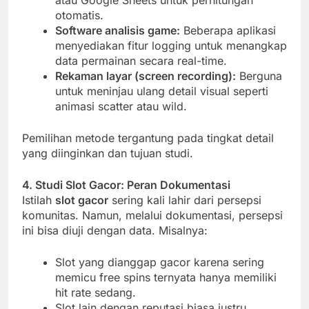
atau Google Sheets untuk perhitungan
otomatis.
Software analisis game:
Beberapa aplikasi
menyediakan fitur logging untuk menangkap
data permainan secara real-time.
Rekaman layar (screen recording):
Berguna
untuk meninjau ulang detail visual seperti
animasi scatter atau wild.
Pemilihan metode tergantung pada tingkat detail
yang diinginkan dan tujuan studi.
4. Studi Slot Gacor: Peran Dokumentasi
Istilah
slot gacor
sering kali lahir dari persepsi
komunitas. Namun, melalui dokumentasi, persepsi
ini bisa diuji dengan data. Misalnya:
Slot yang dianggap gacor karena sering
memicu free spins ternyata hanya memiliki
hit rate sedang.
Slot lain dengan reputasi biasa justru