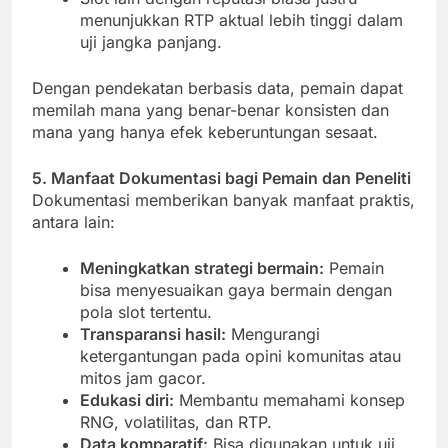
menunjukkan RTP aktual lebih tinggi dalam
uji jangka panjang.
Dengan pendekatan berbasis data, pemain dapat
memilah mana yang benar-benar konsisten dan
mana yang hanya efek keberuntungan sesaat.
5. Manfaat Dokumentasi bagi Pemain dan Peneliti
Dokumentasi memberikan banyak manfaat praktis,
antara lain:
Meningkatkan strategi bermain:
Pemain
bisa menyesuaikan gaya bermain dengan
pola slot tertentu.
Transparansi hasil:
Mengurangi
ketergantungan pada opini komunitas atau
mitos jam gacor.
Edukasi diri:
Membantu memahami konsep
RNG, volatilitas, dan RTP.
Data komparatif:
Bisa digunakan untuk uji