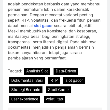
adalah pendekatan berbasis data yang membantu
pemain memahami lebih dalam karakteristik
permainan. Dengan mencatat variabel penting
seperti RTP, volatilitas, dan frekuensi fitur, pemain
dapat menilai
slot gacor
secara lebih objektif.
Meski membutuhkan konsistensi dan kesabaran,
manfaatnya besar bagi peningkatan strategi,
transparansi, serta literasi digital. Pada akhirnya,
dokumentasi menjadikan pengalaman bermain
bukan hanya hiburan, tetapi juga sarana
pembelajaran yang bermanfaat.
Tagged:
Analisis Slot
Data-Driven
Dokumentasi Sesi
RTP
slot gacor
Strategi Bermain
Studi Game
user experience
volatilitas