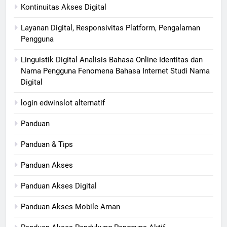
Kontinuitas Akses Digital
Layanan Digital, Responsivitas Platform, Pengalaman
Pengguna
Linguistik Digital Analisis Bahasa Online Identitas dan
Nama Pengguna Fenomena Bahasa Internet Studi Nama
Digital
login edwinslot alternatif
Panduan
Panduan & Tips
Panduan Akses
Panduan Akses Digital
Panduan Akses Mobile Aman