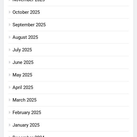
October 2025
September 2025
August 2025
July 2025
June 2025
May 2025
April 2025
March 2025
February 2025
January 2025