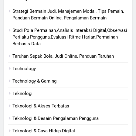
Strategi Bermain Judi, Manajemen Modal, Tips Pemain,
Panduan Bermain Online, Pengalaman Bermain
Studi Pola Permainan,Analisis Interaksi Digital,Observasi
Perilaku Pengguna,Evaluasi Ritme Harian,Permainan
Berbasis Data
Taruhan Sepak Bola, Judi Online, Panduan Taruhan
Technology
Technology & Gaming
Teknologi
Teknologi & Akses Terbatas
Teknologi & Desain Pengalaman Pengguna
Teknologi & Gaya Hidup Digital