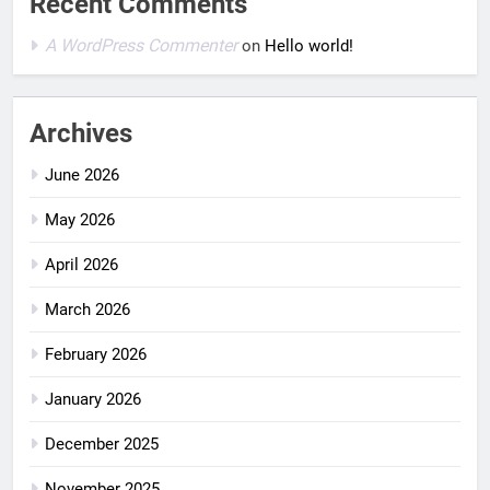
Recent Comments
A WordPress Commenter
on
Hello world!
Archives
June 2026
May 2026
April 2026
March 2026
February 2026
January 2026
December 2025
November 2025