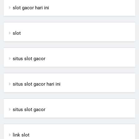
slot gacor hari ini
slot
situs slot gacor
situs slot gacor hari ini
situs slot gacor
link slot