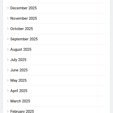
December 2025
November 2025
October 2025
September 2025
August 2025
July 2025
June 2025
May 2025
April 2025
March 2025
February 2025