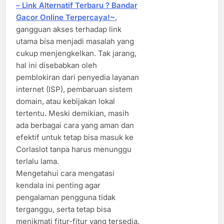
– Link Alternatif Terbaru ? Bandar
Gacor Online Terpercaya!~
,
gangguan akses terhadap link
utama bisa menjadi masalah yang
cukup menjengkelkan. Tak jarang,
hal ini disebabkan oleh
pemblokiran dari penyedia layanan
internet (ISP), pembaruan sistem
domain, atau kebijakan lokal
tertentu. Meski demikian, masih
ada berbagai cara yang aman dan
efektif untuk tetap bisa masuk ke
Corlaslot tanpa harus menunggu
terlalu lama.
Mengetahui cara mengatasi
kendala ini penting agar
pengalaman pengguna tidak
terganggu, serta tetap bisa
menikmati fitur-fitur yang tersedia.