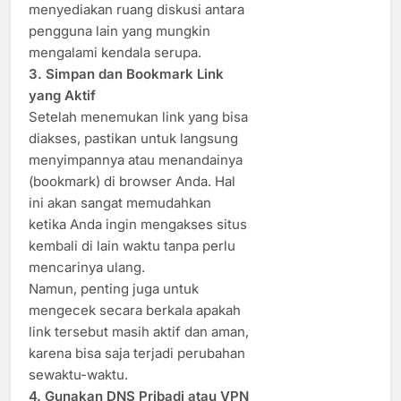
menyediakan ruang diskusi antara
pengguna lain yang mungkin
mengalami kendala serupa.
3. Simpan dan Bookmark Link
yang Aktif
Setelah menemukan link yang bisa
diakses, pastikan untuk langsung
menyimpannya atau menandainya
(bookmark) di browser Anda. Hal
ini akan sangat memudahkan
ketika Anda ingin mengakses situs
kembali di lain waktu tanpa perlu
mencarinya ulang.
Namun, penting juga untuk
mengecek secara berkala apakah
link tersebut masih aktif dan aman,
karena bisa saja terjadi perubahan
sewaktu-waktu.
4. Gunakan DNS Pribadi atau VPN