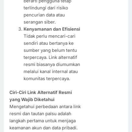
berarti pengguna tetap
terlindungi dari risiko
pencurian data atau
serangan siber.
Kenyamanan dan Efisiensi
Tidak perlu mencari-cari
sendiri atau bertanya ke
sumber yang belum tentu
terpercaya. Link alternatif
resmi biasanya diumumkan
melalui kanal internal atau
komunitas terpercaya.
Ciri-Ciri Link Alternatif Resmi
yang Wajib Diketahui
Mengetahui perbedaan antara link
resmi dan tautan palsu adalah
langkah pertama untuk menjaga
keamanan akun dan data pribadi.