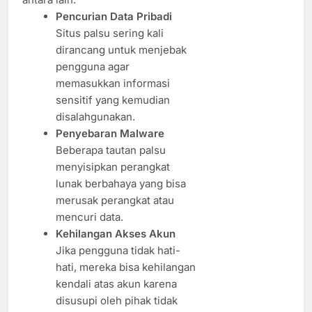
Pencurian Data Pribadi
Situs palsu sering kali
dirancang untuk menjebak
pengguna agar
memasukkan informasi
sensitif yang kemudian
disalahgunakan.
Penyebaran Malware
Beberapa tautan palsu
menyisipkan perangkat
lunak berbahaya yang bisa
merusak perangkat atau
mencuri data.
Kehilangan Akses Akun
Jika pengguna tidak hati-
hati, mereka bisa kehilangan
kendali atas akun karena
disusupi oleh pihak tidak