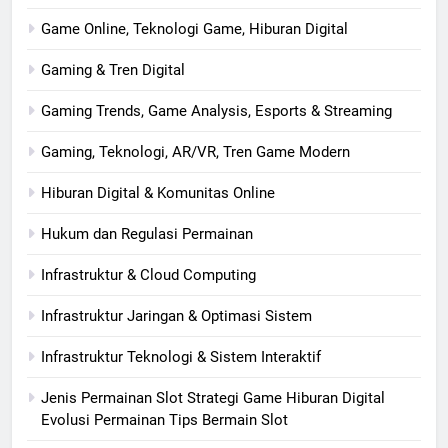
Game Online, Teknologi Game, Hiburan Digital
Gaming & Tren Digital
Gaming Trends, Game Analysis, Esports & Streaming
Gaming, Teknologi, AR/VR, Tren Game Modern
Hiburan Digital & Komunitas Online
Hukum dan Regulasi Permainan
Infrastruktur & Cloud Computing
Infrastruktur Jaringan & Optimasi Sistem
Infrastruktur Teknologi & Sistem Interaktif
Jenis Permainan Slot Strategi Game Hiburan Digital
Evolusi Permainan Tips Bermain Slot