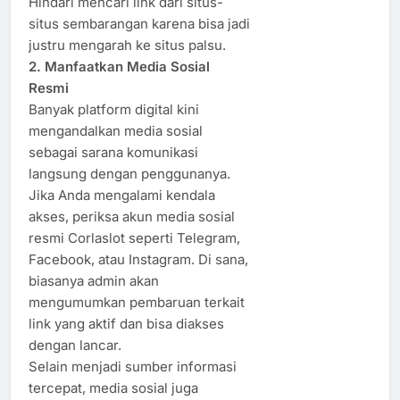
Hindari mencari link dari situs-
situs sembarangan karena bisa jadi
justru mengarah ke situs palsu.
2. Manfaatkan Media Sosial
Resmi
Banyak platform digital kini
mengandalkan media sosial
sebagai sarana komunikasi
langsung dengan penggunanya.
Jika Anda mengalami kendala
akses, periksa akun media sosial
resmi Corlaslot seperti Telegram,
Facebook, atau Instagram. Di sana,
biasanya admin akan
mengumumkan pembaruan terkait
link yang aktif dan bisa diakses
dengan lancar.
Selain menjadi sumber informasi
tercepat, media sosial juga