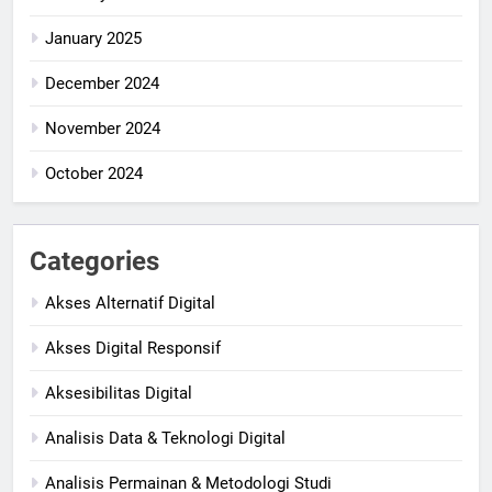
January 2025
December 2024
November 2024
October 2024
Categories
Akses Alternatif Digital
Akses Digital Responsif
Aksesibilitas Digital
Analisis Data & Teknologi Digital
Analisis Permainan & Metodologi Studi