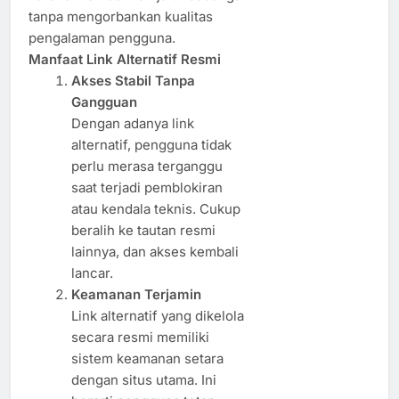
tanpa mengorbankan kualitas
pengalaman pengguna.
Manfaat Link Alternatif Resmi
Akses Stabil Tanpa
Gangguan
Dengan adanya link
alternatif, pengguna tidak
perlu merasa terganggu
saat terjadi pemblokiran
atau kendala teknis. Cukup
beralih ke tautan resmi
lainnya, dan akses kembali
lancar.
Keamanan Terjamin
Link alternatif yang dikelola
secara resmi memiliki
sistem keamanan setara
dengan situs utama. Ini