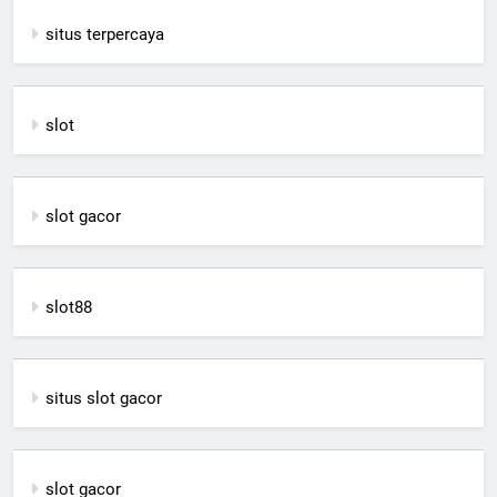
situs terpercaya
slot
slot gacor
slot88
situs slot gacor
slot gacor