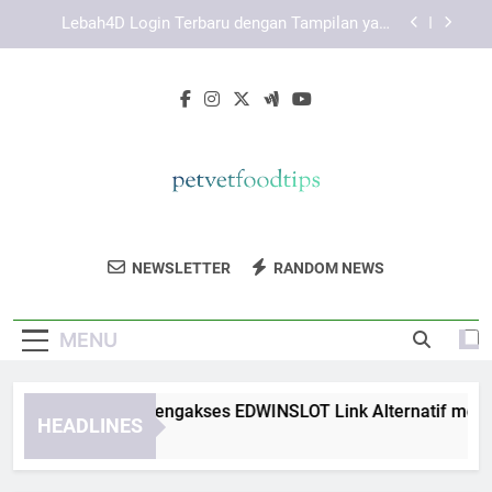
Skip
Panduan Daftar Edwinslot agar Tidak Salah
to
Mengisi Data
content
Panduan Daftar Lebah4D dan Hal Penting yang
Perlu Diperhatikan
Panduan Aman Mengakses EDWINSLOT Link
Alternatif melalui Mobile dan Desktop
Lebah4D Login Terbaru dengan Tampilan yang
Lebih Responsif untuk Akses Lebih Nyaman
Panduan Daftar Edwinslot agar Tidak Salah
Mengisi Data
Pet Vet Food
Pelajari Tentang Nutrisi Dan Kesehatan
Panduan Daftar Lebah4D dan Hal Penting yang
NEWSLETTER
RANDOM NEWS
Tips
Perlu Diperhatikan
Hewan Peliharaan Anda Dengan Pet Vet
Food Tips. Sumber Terpercaya Untuk
MENU
Pemilik Hewan.
nduan Aman Mengakses EDWINSLOT Link Alternatif melalui M
HEADLINES
Months Ago