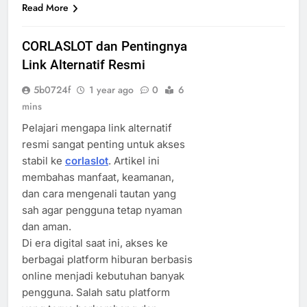
Read More
CORLASLOT dan Pentingnya
Link Alternatif Resmi
5b0724f
1 year ago
0
6
mins
Pelajari mengapa link alternatif
resmi sangat penting untuk akses
stabil ke
corlaslot
. Artikel ini
membahas manfaat, keamanan,
dan cara mengenali tautan yang
sah agar pengguna tetap nyaman
dan aman.
Di era digital saat ini, akses ke
berbagai platform hiburan berbasis
online menjadi kebutuhan banyak
pengguna. Salah satu platform