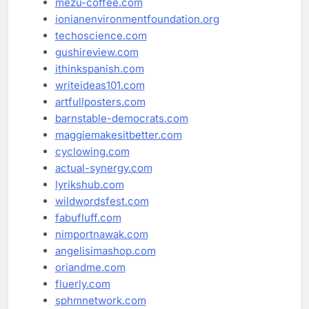
mezu-coffee.com
ionianenvironmentfoundation.org
techoscience.com
gushireview.com
ithinkspanish.com
writeideas101.com
artfullposters.com
barnstable-democrats.com
maggiemakesitbetter.com
cyclowing.com
actual-synergy.com
lyrikshub.com
wildwordsfest.com
fabufluff.com
nimportnawak.com
angelisimashop.com
oriandme.com
fluerly.com
sphmnetwork.com