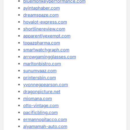
bluemonkeyperformance.com
ayintaphaber.com
dreamspaze.com
hovalot-express.com
shortlinereview.com
apparentlyexempt.com
topazpharma.com
smartwatchgraph.com
arrowgamingglasses.com
marltonbistro.com
sunumvaaz.com
printersbin.com
yvonnegpearson.com
dragonpicture.net
miomana.com
otto-vintage.com
pacificbling.com
ermannopitacco.com
alyamamah-auto.com