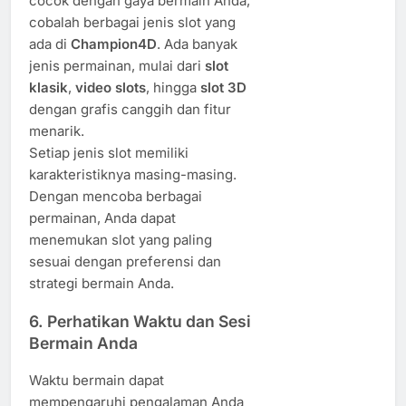
cocok dengan gaya bermain Anda,
cobalah berbagai jenis slot yang
ada di
Champion4D
. Ada banyak
jenis permainan, mulai dari
slot
klasik
,
video slots
, hingga
slot 3D
dengan grafis canggih dan fitur
menarik.
Setiap jenis slot memiliki
karakteristiknya masing-masing.
Dengan mencoba berbagai
permainan, Anda dapat
menemukan slot yang paling
sesuai dengan preferensi dan
strategi bermain Anda.
6. Perhatikan Waktu dan Sesi
Bermain Anda
Waktu bermain dapat
mempengaruhi pengalaman Anda