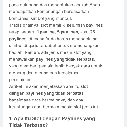
pada gulungan dan menentukan apakah Anda
mendapatkan kemenangan berdasarkan
kombinasi simbol yang muncul.
Tradisionalnya, slot memiliki sejumlah paylines
tetap, seperti
1 payline
,
5 paylines
, atau
25
paylines
, di mana Anda harus mencocokkan
simbol di garis tersebut untuk memenangkan
hadiah. Namun, ada jenis mesin slot yang
menawarkan
paylines yang tidak terbatas
,
yang memberi pemain lebih banyak cara untuk
menang dan menambah kedalaman
permainan.
Artikel ini akan menjelaskan apa itu
slot
dengan paylines yang tidak terbatas
,
bagaimana cara bermainnya, dan apa
keuntungan dari bermain mesin slot jenis ini.
1.
Apa Itu Slot dengan Paylines yang
Tidak Terbatas?