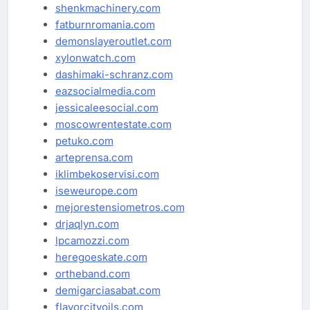
shenkmachinery.com
fatburnromania.com
demonslayeroutlet.com
xylonwatch.com
dashimaki-schranz.com
eazsocialmedia.com
jessicaleesocial.com
moscowrentestate.com
petuko.com
arteprensa.com
iklimbekoservisi.com
iseweurope.com
mejorestensiometros.com
drjaqlyn.com
lpcamozzi.com
heregoeskate.com
ortheband.com
demigarciasabat.com
flavorcityoils.com