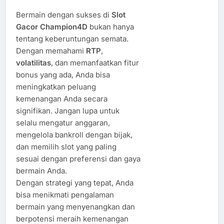
Bermain dengan sukses di
Slot
Gacor Champion4D
bukan hanya
tentang keberuntungan semata.
Dengan memahami
RTP
,
volatilitas
, dan memanfaatkan fitur
bonus yang ada, Anda bisa
meningkatkan peluang
kemenangan Anda secara
signifikan. Jangan lupa untuk
selalu mengatur anggaran,
mengelola bankroll dengan bijak,
dan memilih slot yang paling
sesuai dengan preferensi dan gaya
bermain Anda.
Dengan strategi yang tepat, Anda
bisa menikmati pengalaman
bermain yang menyenangkan dan
berpotensi meraih kemenangan