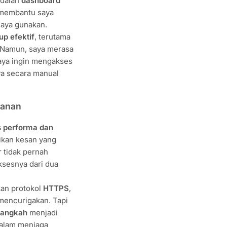
adalah
dashboard
i membantu saya
saya gunakan.
up efektif
, terutama
. Namun, saya merasa
saya ingin mengakses
ya secara manual
manan
as performa dan
rikan kesan yang
 tidak pernah
ksesnya dari dua
an protokol
HTTPS
,
 mencurigakan. Tapi
 langkah
menjadi
 dalam menjaga