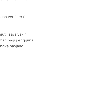
an versi terkini
juti, saya yakin
ramah bagi pengguna
jangka panjang.