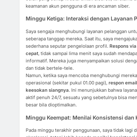
keamanan akun pengguna di era ancaman siber.
Minggu Ketiga: Interaksi dengan Layanan 
Saya sengaja menghubungi layanan pelanggan unt
seberapa tanggap mereka. Saat itu, saya mengajuk
sederhana seputar pengelolaan profil.
Respons via
cepat
, tidak sampai lima menit saya sudah mendap
informatif. Mereka juga menyampaikan solusi den
dan tidak bertele-tele.
Namun, ketika saya mencoba menghubungi mereka 
operasional (sekitar pukul 01.00 pagi),
respon email
keesokan siangnya
. Ini menunjukkan bahwa layan
aktif penuh 24/7, sesuatu yang sebetulnya bisa men
besar bila dioptimalkan.
Minggu Keempat: Menilai Konsistensi dan
Pada minggu terakhir penggunaan, saya tidak lagi 