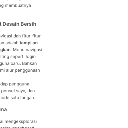
yang membuatnya
t Desain Bersih
igasi dan fitur-fitur
kan adalah
tampilan
ngkan
. Menu navigasi
ting seperti login
gguna baru. Bahkan
ami alur penggunaan
hadap pengguna
 ponsel saya, dan
mode satu tangan.
ama
lai mengeksplorasi