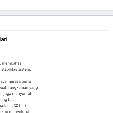
ari
, membahas
stabilitas sistem,
aya merasa perlu
ebuah rangkuman yang
pi juga menyentuh
yang bisa
 selama 30 hari
cukup menyeluruh