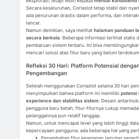
eksplorasi, tetapi lebih kepada
menilai konsistensi 
Secara keseluruhan, Corlaslot tetap stabil dan nya
ada penurunan drastis dalam performa, dan interak
lancar.
Namun demikian, saya melihat
halaman panduan be
secara berkala
. Beberapa informasi terlihat stati
pembaruan sistem terbaru. Ini bisa membingungka
mencari solusi atas fitur baru yang belum terdokum
Refleksi 30 Hari: Platform Potensial deng
Pengembangan
Setelah menggunakan Corlaslot selama 30 hari pen
menyimpulkan bahwa platform ini memiliki
potensi
experience dan stabilitas sistem
. Desain antarmu
pengguna baru betah, fitur-fiturnya cukup memadai
pelanggannya pun relatif tanggap.
Namun, untuk mencapai level yang lebih tinggi da
kepercayaan pengguna, ada beberapa hal yang perl
Penambahan fitur keamanan lanjutan seperti