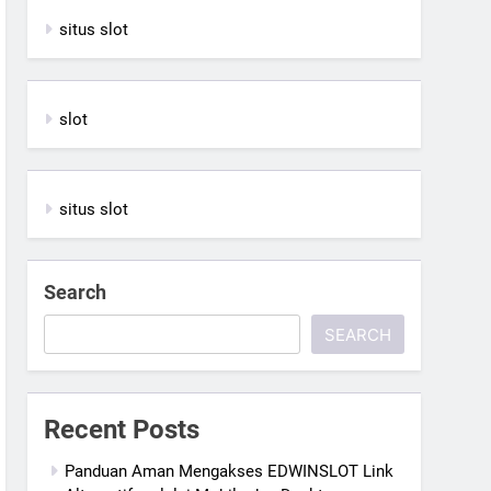
situs slot
slot
situs slot
Search
SEARCH
Recent Posts
Panduan Aman Mengakses EDWINSLOT Link