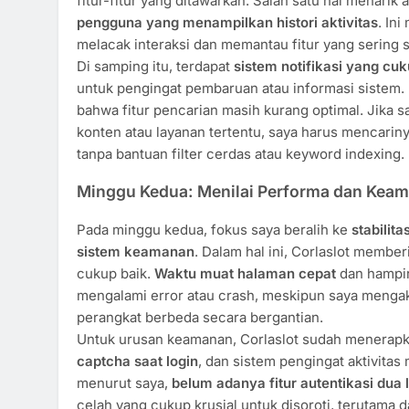
fitur-fitur yang ditawarkan. Salah satu hal menarik 
pengguna yang menampilkan histori aktivitas
. In
melacak interaksi dan memantau fitur yang sering 
Di samping itu, terdapat
sistem notifikasi yang cuk
untuk pengingat pembaruan atau informasi sistem
bahwa fitur pencarian masih kurang optimal. Jika 
konten atau layanan tertentu, saya harus mencarin
tanpa bantuan filter cerdas atau keyword indexing.
Minggu Kedua: Menilai Performa dan Kea
Pada minggu kedua, fokus saya beralih ke
stabilit
sistem keamanan
. Dalam hal ini, Corlaslot membe
cukup baik.
Waktu muat halaman cepat
dan hampir
mengalami error atau crash, meskipun saya menga
perangkat berbeda secara bergantian.
Untuk urusan keamanan, Corlaslot sudah menerapk
captcha saat login
, dan sistem pengingat aktivitas
menurut saya,
belum adanya fitur autentikasi dua
celah yang cukup krusial untuk disoroti, terutama