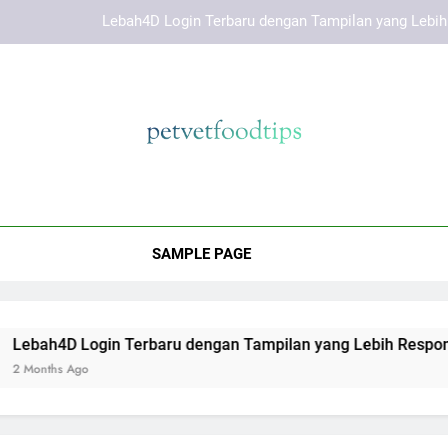
Lebah4D Login Terbaru dengan Tampilan yang Lebi
Panduan Daftar Ed
Panduan Daftar Lebah4D da
Panduan Aman Mengakses EDWINSLOT Link Al
 Vet Food Tips
Lebah4D Login Terbaru dengan Tampilan yang Lebi
Tentang Nutrisi Dan Kesehatan Hewan Peliharaan Anda Dengan P
Panduan Daftar Ed
SAMPLE PAGE
Panduan Daftar Lebah4D da
gin Terbaru dengan Tampilan yang Lebih Responsif untuk Ak