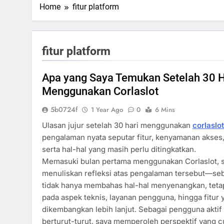
Home
fitur platform
fitur platform
Apa yang Saya Temukan Setelah 30 H
Menggunakan Corlaslot
5b0724f
1 Year Ago
0
6 Mins
Ulasan jujur setelah 30 hari menggunakan
corlaslot
pengalaman nyata seputar fitur, kenyamanan akses, 
serta hal-hal yang masih perlu ditingkatkan.
Memasuki bulan pertama menggunakan Corlaslot, s
menuliskan refleksi atas pengalaman tersebut—s
tidak hanya membahas hal-hal menyenangkan, teta
pada aspek teknis, layanan pengguna, hingga fitur 
dikembangkan lebih lanjut. Sebagai pengguna aktif
berturut-turut, saya memperoleh perspektif yang 