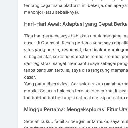
tentang bagaimana platform ini bekerja, dan apa 
menonjol (atau sebaliknya).
Hari-Hari Awal: Adaptasi yang Cepat Berka
Tiga hari pertama saya habiskan untuk mengenal nav
dasar di Corlaslot. Kesan pertama yang saya dapat
situs yang bersih, responsif, dan tidak membingu
di bagian atas serta penempatan tombol-tombol pen
dan registrasi sangat membantu saya sebagai pen
tanpa panduan tertulis, saya bisa langsung memah
dasar.
Yang patut diapresiasi, Corlaslot cukup ramah ter
mobile. Seluruh halaman termuat sempurna di layar
tombol-tombol berfungsi optimal meskipun dalam 
Minggu Pertama: Mengeksplorasi Fitur Ut
Setelah cukup familiar dengan antarmuka, saya mu