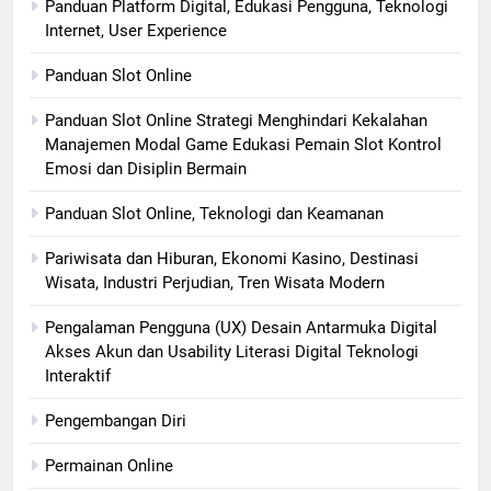
Panduan Platform Digital, Edukasi Pengguna, Teknologi
Internet, User Experience
Panduan Slot Online
Panduan Slot Online Strategi Menghindari Kekalahan
Manajemen Modal Game Edukasi Pemain Slot Kontrol
Emosi dan Disiplin Bermain
Panduan Slot Online, Teknologi dan Keamanan
Pariwisata dan Hiburan, Ekonomi Kasino, Destinasi
Wisata, Industri Perjudian, Tren Wisata Modern
Pengalaman Pengguna (UX) Desain Antarmuka Digital
Akses Akun dan Usability Literasi Digital Teknologi
Interaktif
Pengembangan Diri
Permainan Online