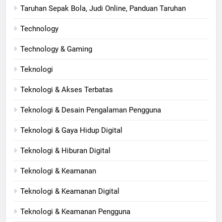
Taruhan Sepak Bola, Judi Online, Panduan Taruhan
Technology
Technology & Gaming
Teknologi
Teknologi & Akses Terbatas
Teknologi & Desain Pengalaman Pengguna
Teknologi & Gaya Hidup Digital
Teknologi & Hiburan Digital
Teknologi & Keamanan
Teknologi & Keamanan Digital
Teknologi & Keamanan Pengguna