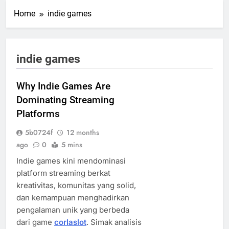
Home
indie games
indie games
Why Indie Games Are
Dominating Streaming
Platforms
5b0724f
12 months
ago
0
5 mins
Indie games kini mendominasi
platform streaming berkat
kreativitas, komunitas yang solid,
dan kemampuan menghadirkan
pengalaman unik yang berbeda
dari game
corlaslot
. Simak analisis