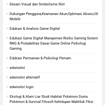
Desain Visual dan Simbolisme Slot
Dukungan Pengguna,Keamanan Akun,Optimasi Akses,UX
Mobile
Edukasi & Analisis Game Digital
Edukasi Game Digital Manajemen Risiko Gaming Sistem
RNG & Probabilitas Dasar Game Online Psikologi
Gaming
Edukasi Permainan & Psikologi Pemain
edwinslot
edwinslot alternatif
edwinslot login
Ekologi & Alam Liar Studi Habitat Pokémon Dunia
Pokémon & Survival Filosofi Kehidupan Makhluk Fiksi