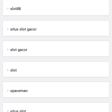
slot88
situs slot gacor
slot gacor
slot
spaceman
situs slot