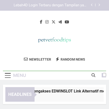
Skip
Panduan Daftar Edwinslot agar Tidak Salah
to
Mengisi Data
content
Panduan Daftar Lebah4D dan Hal Penting yang
Perlu Diperhatikan
Panduan Aman Mengakses EDWINSLOT Link
Alternatif melalui Mobile dan Desktop
Lebah4D Login Terbaru dengan Tampilan yang
Lebih Responsif untuk Akses Lebih Nyaman
Panduan Daftar Edwinslot agar Tidak Salah
Mengisi Data
Pet Vet Food
Pelajari Tentang Nutrisi Dan Kesehatan
Panduan Daftar Lebah4D dan Hal Penting yang
NEWSLETTER
RANDOM NEWS
Tips
Perlu Diperhatikan
Hewan Peliharaan Anda Dengan Pet Vet
Food Tips. Sumber Terpercaya Untuk
MENU
Pemilik Hewan.
nduan Aman Mengakses EDWINSLOT Link Alternatif melalui M
HEADLINES
Month Ago