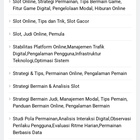
Slot Online, Strategi Permainan, Tips Bermain Game,
Fitur Game Digital, Pengelolaan Modal, Hiburan Online
Slot Online, Tips dan Trik, Slot Gacor
Slot, Judi Online, Pemula
Stabilitas Platform Online,Manajemen Trafik
Digital,Pengalaman Pengguna,Infrastruktur
Teknologi,Optimasi Sistem
Strategi & Tips, Permainan Online, Pengalaman Pemain
Strategi Bermain & Analisis Slot
Strategi Bermain Judi, Manajemen Modal, Tips Pemain,
Panduan Bermain Online, Pengalaman Bermain
Studi Pola Permainan,Analisis Interaksi Digital,Observasi
Perilaku Pengguna,Evaluasi Ritme Harian,Permainan
Berbasis Data