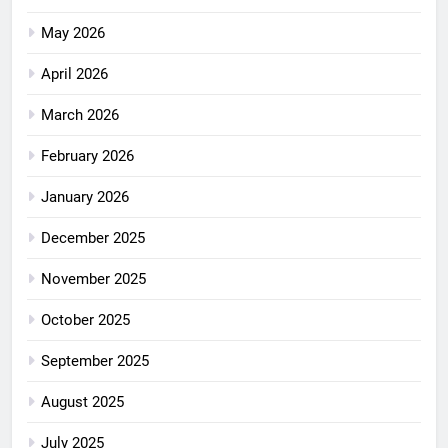
May 2026
April 2026
March 2026
February 2026
January 2026
December 2025
November 2025
October 2025
September 2025
August 2025
July 2025