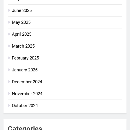
June 2025
May 2025
April 2025
March 2025
February 2025
January 2025
December 2024
November 2024
October 2024
Categories