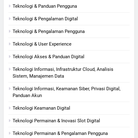
Teknologi & Panduan Pengguna
Teknologi & Pengalaman Digital
Teknologi & Pengalaman Pengguna
Teknologi & User Experience
Teknologi Akses & Panduan Digital
Teknologi Informasi, Infrastruktur Cloud, Analisis
Sistem, Manajemen Data
Teknologi Informasi, Keamanan Siber, Privasi Digital,
Panduan Akun
Teknologi Keamanan Digital
Teknologi Permainan & Inovasi Slot Digital
Teknologi Permainan & Pengalaman Pengguna