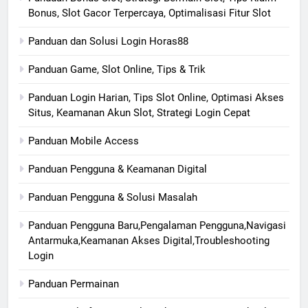
Bonus, Slot Gacor Terpercaya, Optimalisasi Fitur Slot
Panduan dan Solusi Login Horas88
Panduan Game, Slot Online, Tips & Trik
Panduan Login Harian, Tips Slot Online, Optimasi Akses
Situs, Keamanan Akun Slot, Strategi Login Cepat
Panduan Mobile Access
Panduan Pengguna & Keamanan Digital
Panduan Pengguna & Solusi Masalah
Panduan Pengguna Baru,Pengalaman Pengguna,Navigasi
Antarmuka,Keamanan Akses Digital,Troubleshooting
Login
Panduan Permainan