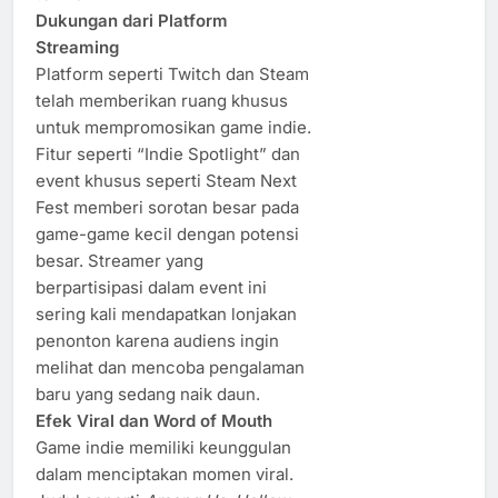
Dukungan dari Platform
Streaming
Platform seperti Twitch dan Steam
telah memberikan ruang khusus
untuk mempromosikan game indie.
Fitur seperti “Indie Spotlight” dan
event khusus seperti Steam Next
Fest memberi sorotan besar pada
game-game kecil dengan potensi
besar. Streamer yang
berpartisipasi dalam event ini
sering kali mendapatkan lonjakan
penonton karena audiens ingin
melihat dan mencoba pengalaman
baru yang sedang naik daun.
Efek Viral dan Word of Mouth
Game indie memiliki keunggulan
dalam menciptakan momen viral.