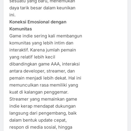
sesuatu yang baru, menemukan
daya tarik besar dalam keunikan
ini.
Koneksi Emosional dengan
Komunitas
Game indie sering kali membangun
komunitas yang lebih intim dan
interaktif. Karena jumlah pemain
yang relatif lebih kecil
dibandingkan game AAA, interaksi
antara developer, streamer, dan
pemain menjadi lebih dekat. Hal ini
memunculkan rasa memiliki yang
kuat di kalangan penggemar.
Streamer yang memainkan game
indie kerap mendapat dukungan
langsung dari pengembang, baik
dalam bentuk update cepat,
respon di media sosial, hingga