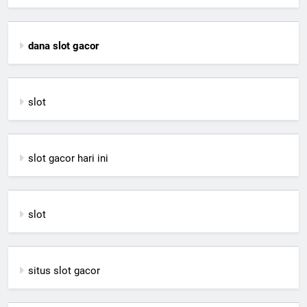
dana slot gacor
slot
slot gacor hari ini
slot
situs slot gacor