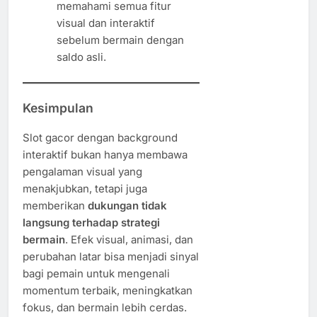
memahami semua fitur
visual dan interaktif
sebelum bermain dengan
saldo asli.
Kesimpulan
Slot gacor dengan background
interaktif bukan hanya membawa
pengalaman visual yang
menakjubkan, tetapi juga
memberikan
dukungan tidak
langsung terhadap strategi
bermain
. Efek visual, animasi, dan
perubahan latar bisa menjadi sinyal
bagi pemain untuk mengenali
momentum terbaik, meningkatkan
fokus, dan bermain lebih cerdas.