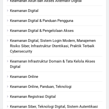
Keamanan Akun dan Akses Alternatif Digital
Keamanan Digital
Keamanan Digital & Panduan Pengguna
Keamanan Digital & Pengelolaan Akses
Keamanan Digital, Sistem Login Modern, Manajemen
Risiko Siber, Infrastruktur Otentikasi, Praktik Terbaik
Cybersecurity
Keamanan Infrastruktur Domain & Tata Kelola Akses
Digital
Keamanan Online
Keamanan Online, Panduan, Teknologi
Keamanan Registrasi Digital
Keamanan Siber, Teknologi Digital, Sistem Autentikasi