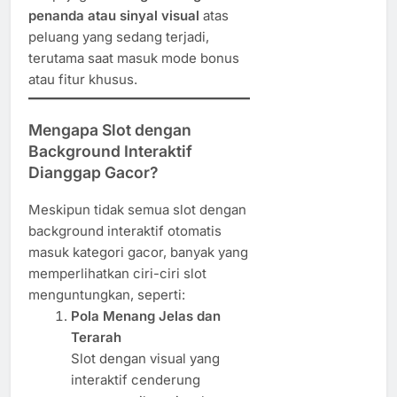
penanda atau sinyal visual
atas
peluang yang sedang terjadi,
terutama saat masuk mode bonus
atau fitur khusus.
Mengapa Slot dengan
Background Interaktif
Dianggap Gacor?
Meskipun tidak semua slot dengan
background interaktif otomatis
masuk kategori gacor, banyak yang
memperlihatkan ciri-ciri slot
menguntungkan, seperti:
Pola Menang Jelas dan
Terarah
Slot dengan visual yang
interaktif cenderung