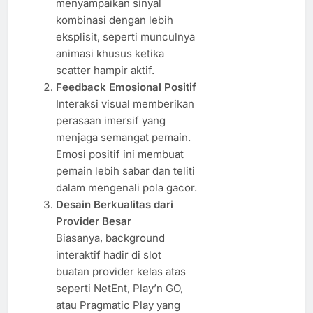
menyampaikan sinyal
kombinasi dengan lebih
eksplisit, seperti munculnya
animasi khusus ketika
scatter hampir aktif.
Feedback Emosional Positif
Interaksi visual memberikan
perasaan imersif yang
menjaga semangat pemain.
Emosi positif ini membuat
pemain lebih sabar dan teliti
dalam mengenali pola gacor.
Desain Berkualitas dari
Provider Besar
Biasanya, background
interaktif hadir di slot
buatan provider kelas atas
seperti NetEnt, Play’n GO,
atau Pragmatic Play yang