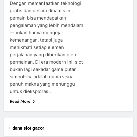
Dengan memanfaatkan teknologi
grafis dan desain dinamis ini,
pemain bisa mendapatkan
pengalaman yang lebih mendalam
—bukan hanya mengejar
kemenangan, tetapi juga
menikmati setiap elemen
perjalanan yang diberikan oleh
permainan. Di era modern ini, slot
bukan lagi sekadar game putar
simbol—ia adalah dunia visual
penuh makna yang menunggu
untuk dieksplorasi.
Read More
dana slot gacor