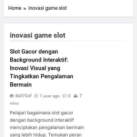
Home
inovasi game slot
inovasi game slot
Slot Gacor dengan
Background Interaktif:
Inovasi Visual yang
Tingkatkan Pengalaman
Bermain
5b0724f
1 year ago
0
7
mins
Pelajari bagaimana slot gacor
dengan background interaktif
menciptakan pengalaman bermain
yang lebih hidup. Temukan peran