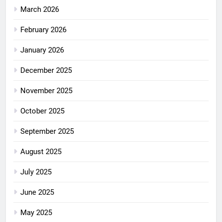
March 2026
February 2026
January 2026
December 2025
November 2025
October 2025
September 2025
August 2025
July 2025
June 2025
May 2025