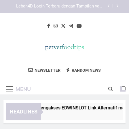
Skip
Panduan Daftar Edwinslot agar Tidak Salah
to
Mengisi Data
content
Panduan Daftar Lebah4D dan Hal Penting yang
Perlu Diperhatikan
Panduan Aman Mengakses EDWINSLOT Link
Alternatif melalui Mobile dan Desktop
Lebah4D Login Terbaru dengan Tampilan yang
Lebih Responsif untuk Akses Lebih Nyaman
Panduan Daftar Edwinslot agar Tidak Salah
Mengisi Data
Pet Vet Food
Pelajari Tentang Nutrisi Dan Kesehatan
Panduan Daftar Lebah4D dan Hal Penting yang
NEWSLETTER
RANDOM NEWS
Tips
Perlu Diperhatikan
Hewan Peliharaan Anda Dengan Pet Vet
Food Tips. Sumber Terpercaya Untuk
MENU
Pemilik Hewan.
nduan Aman Mengakses EDWINSLOT Link Alternatif melalui M
HEADLINES
Months Ago