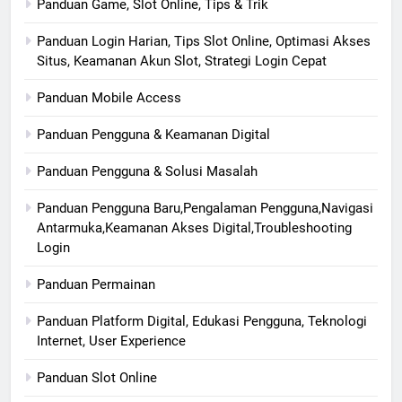
Panduan Game, Slot Online, Tips & Trik
Panduan Login Harian, Tips Slot Online, Optimasi Akses
Situs, Keamanan Akun Slot, Strategi Login Cepat
Panduan Mobile Access
Panduan Pengguna & Keamanan Digital
Panduan Pengguna & Solusi Masalah
Panduan Pengguna Baru,Pengalaman Pengguna,Navigasi
Antarmuka,Keamanan Akses Digital,Troubleshooting
Login
Panduan Permainan
Panduan Platform Digital, Edukasi Pengguna, Teknologi
Internet, User Experience
Panduan Slot Online