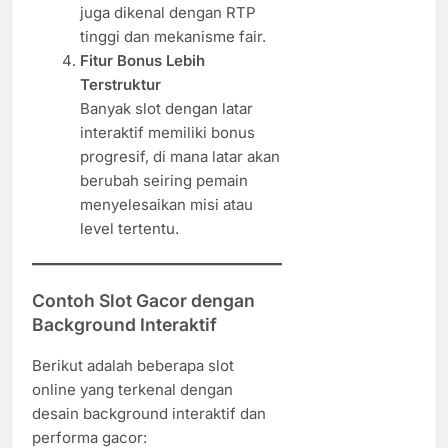
juga dikenal dengan RTP
tinggi dan mekanisme fair.
Fitur Bonus Lebih
Terstruktur
Banyak slot dengan latar
interaktif memiliki bonus
progresif, di mana latar akan
berubah seiring pemain
menyelesaikan misi atau
level tertentu.
Contoh Slot Gacor dengan
Background Interaktif
Berikut adalah beberapa slot
online yang terkenal dengan
desain background interaktif dan
performa gacor: