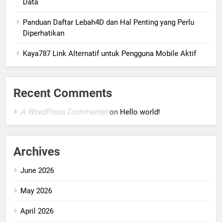
Data
Panduan Daftar Lebah4D dan Hal Penting yang Perlu
Diperhatikan
Kaya787 Link Alternatif untuk Pengguna Mobile Aktif
Recent Comments
A WordPress Commenter
on
Hello world!
Archives
June 2026
May 2026
April 2026