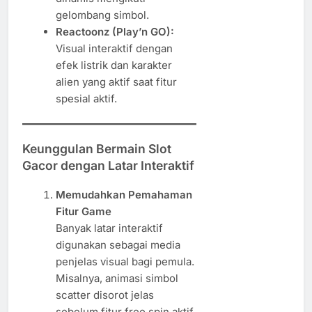
gelombang simbol.
Reactoonz (Play’n GO):
Visual interaktif dengan
efek listrik dan karakter
alien yang aktif saat fitur
spesial aktif.
Keunggulan Bermain Slot
Gacor dengan Latar Interaktif
Memudahkan Pemahaman
Fitur Game
Banyak latar interaktif
digunakan sebagai media
penjelas visual bagi pemula.
Misalnya, animasi simbol
scatter disorot jelas
sebelum fitur free spin aktif.