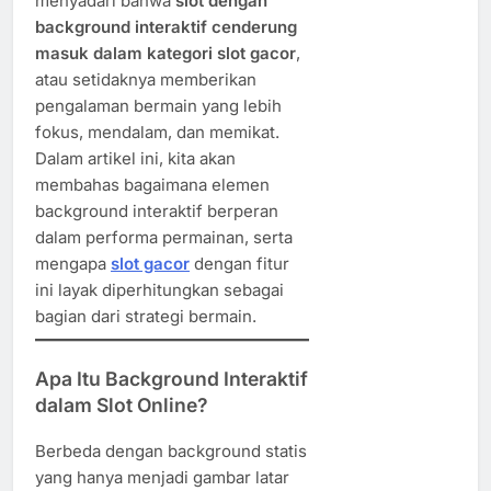
menyadari bahwa
slot dengan
background interaktif cenderung
masuk dalam kategori slot gacor
,
atau setidaknya memberikan
pengalaman bermain yang lebih
fokus, mendalam, dan memikat.
Dalam artikel ini, kita akan
membahas bagaimana elemen
background interaktif berperan
dalam performa permainan, serta
mengapa
slot gacor
dengan fitur
ini layak diperhitungkan sebagai
bagian dari strategi bermain.
Apa Itu Background Interaktif
dalam Slot Online?
Berbeda dengan background statis
yang hanya menjadi gambar latar