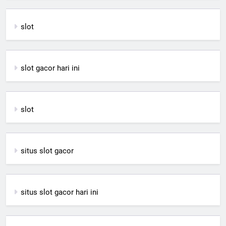
slot
slot gacor hari ini
slot
situs slot gacor
situs slot gacor hari ini