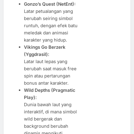
Gonzo’s Quest (NetEnt):
Latar petualangan yang
berubah seiring simbol
runtuh, dengan efek batu
meledak dan animasi
karakter yang hidup.
Vikings Go Berzerk
(Yggdrasil):
Latar laut lepas yang
berubah saat masuk free
spin atau pertarungan
bonus antar karakter.
Wild Depths (Pragmatic
Play):
Dunia bawah laut yang
interaktif, di mana simbol
wild bergerak dan
background berubah
dinamis mengikuti