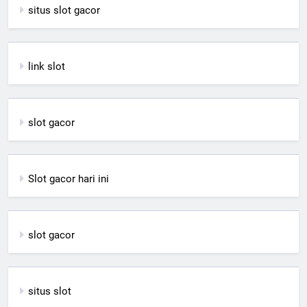
situs slot gacor
link slot
slot gacor
Slot gacor hari ini
slot gacor
situs slot