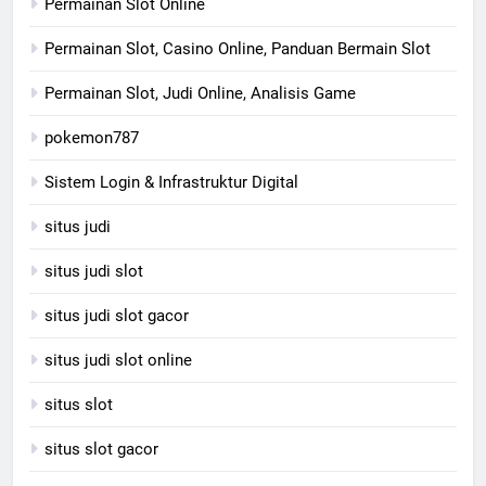
Permainan Slot Online
Permainan Slot, Casino Online, Panduan Bermain Slot
Permainan Slot, Judi Online, Analisis Game
pokemon787
Sistem Login & Infrastruktur Digital
situs judi
situs judi slot
situs judi slot gacor
situs judi slot online
situs slot
situs slot gacor