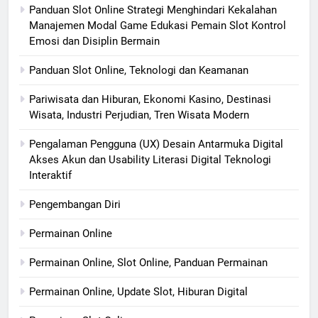
Panduan Slot Online Strategi Menghindari Kekalahan
Manajemen Modal Game Edukasi Pemain Slot Kontrol
Emosi dan Disiplin Bermain
Panduan Slot Online, Teknologi dan Keamanan
Pariwisata dan Hiburan, Ekonomi Kasino, Destinasi
Wisata, Industri Perjudian, Tren Wisata Modern
Pengalaman Pengguna (UX) Desain Antarmuka Digital
Akses Akun dan Usability Literasi Digital Teknologi
Interaktif
Pengembangan Diri
Permainan Online
Permainan Online, Slot Online, Panduan Permainan
Permainan Online, Update Slot, Hiburan Digital