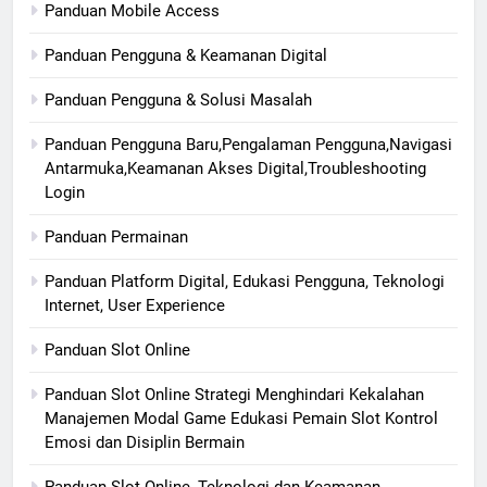
Panduan Mobile Access
Panduan Pengguna & Keamanan Digital
Panduan Pengguna & Solusi Masalah
Panduan Pengguna Baru,Pengalaman Pengguna,Navigasi
Antarmuka,Keamanan Akses Digital,Troubleshooting
Login
Panduan Permainan
Panduan Platform Digital, Edukasi Pengguna, Teknologi
Internet, User Experience
Panduan Slot Online
Panduan Slot Online Strategi Menghindari Kekalahan
Manajemen Modal Game Edukasi Pemain Slot Kontrol
Emosi dan Disiplin Bermain