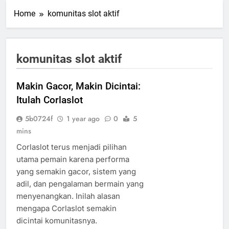
Home
komunitas slot aktif
komunitas slot aktif
Makin Gacor, Makin Dicintai:
Itulah Corlaslot
5b0724f
1 year ago
0
5
mins
Corlaslot terus menjadi pilihan
utama pemain karena performa
yang semakin gacor, sistem yang
adil, dan pengalaman bermain yang
menyenangkan. Inilah alasan
mengapa Corlaslot semakin
dicintai komunitasnya.