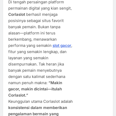
Di tengah persaingan platform
permainan digital yang kian sengit,
Corlaslot
berhasil menjaga
posisinya sebagai situs favorit
banyak pemain. Bukan tanpa
alasan—platform ini terus
berkembang, menawarkan
performa yang semakin
slot gacor
,
fitur yang semakin lengkap, dan
layanan yang semakin
disempurnakan. Tak heran jika
banyak pemain menyebutnya
dengan satu kalimat sederhana
namun penuh makna:
“Makin
gacor, makin dicintai—itulah
Corlaslot.”
Keunggulan utama Corlaslot adalah
konsistensi dalam memberikan
pengalaman bermain yang