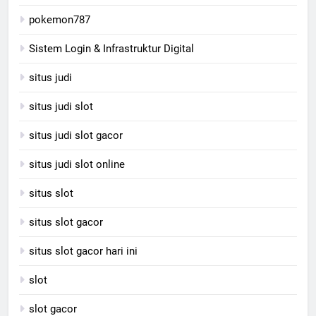
pokemon787
Sistem Login & Infrastruktur Digital
situs judi
situs judi slot
situs judi slot gacor
situs judi slot online
situs slot
situs slot gacor
situs slot gacor hari ini
slot
slot gacor