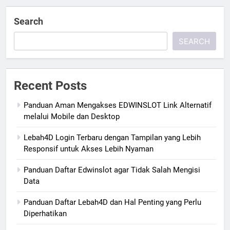
Search
SEARCH
Recent Posts
Panduan Aman Mengakses EDWINSLOT Link Alternatif
melalui Mobile dan Desktop
Lebah4D Login Terbaru dengan Tampilan yang Lebih
Responsif untuk Akses Lebih Nyaman
Panduan Daftar Edwinslot agar Tidak Salah Mengisi
Data
Panduan Daftar Lebah4D dan Hal Penting yang Perlu
Diperhatikan