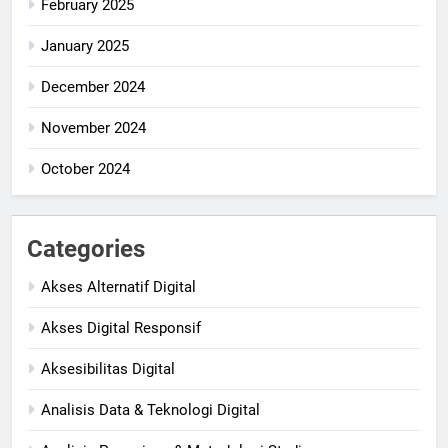
February 2025
January 2025
December 2024
November 2024
October 2024
Categories
Akses Alternatif Digital
Akses Digital Responsif
Aksesibilitas Digital
Analisis Data & Teknologi Digital