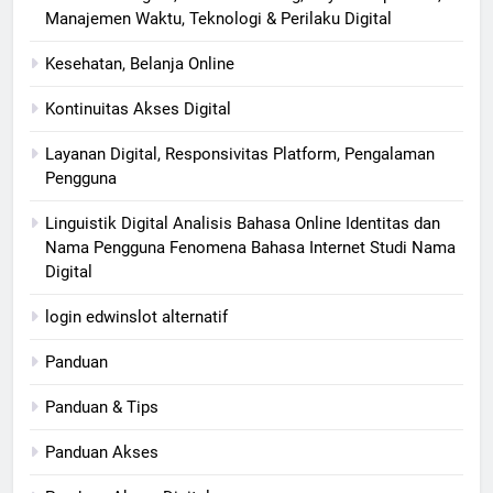
Manajemen Waktu, Teknologi & Perilaku Digital
Kesehatan, Belanja Online
Kontinuitas Akses Digital
Layanan Digital, Responsivitas Platform, Pengalaman
Pengguna
Linguistik Digital Analisis Bahasa Online Identitas dan
Nama Pengguna Fenomena Bahasa Internet Studi Nama
Digital
login edwinslot alternatif
Panduan
Panduan & Tips
Panduan Akses