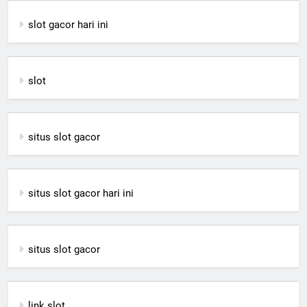
slot gacor hari ini
slot
situs slot gacor
situs slot gacor hari ini
situs slot gacor
link slot