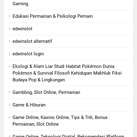
Gaming
Edukasi Permainan & Psikologi Pemain
edwinslot
edwinslot alternatif
edwinslot login
Ekologi & Alam Liar Studi Habitat Pokémon Dunia
Pokémon & Survival Filosofi Kehidupan Makhluk Fiksi
Budaya Pop & Lingkungan
Gambling, Slot Online, Permainan
Game & Hiburan
Game Online, Kasino Online, Tips & Trik, Bonus
Permainan, Slot Online
Game Online, Teknologi Digital, Rekomendasi Platform