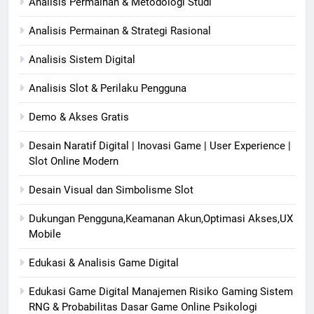
Analisis Permainan & Metodologi Studi
Analisis Permainan & Strategi Rasional
Analisis Sistem Digital
Analisis Slot & Perilaku Pengguna
Demo & Akses Gratis
Desain Naratif Digital | Inovasi Game | User Experience |
Slot Online Modern
Desain Visual dan Simbolisme Slot
Dukungan Pengguna,Keamanan Akun,Optimasi Akses,UX
Mobile
Edukasi & Analisis Game Digital
Edukasi Game Digital Manajemen Risiko Gaming Sistem
RNG & Probabilitas Dasar Game Online Psikologi