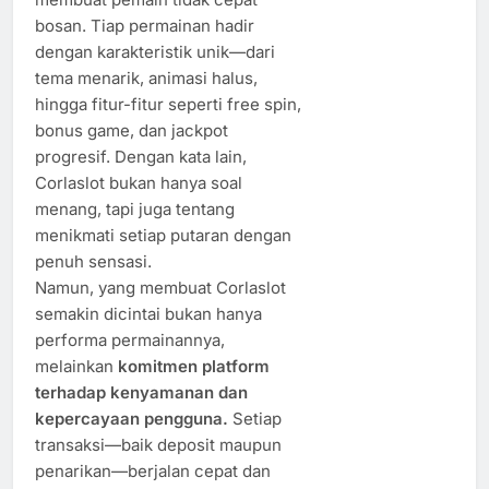
bosan. Tiap permainan hadir
dengan karakteristik unik—dari
tema menarik, animasi halus,
hingga fitur-fitur seperti free spin,
bonus game, dan jackpot
progresif. Dengan kata lain,
Corlaslot bukan hanya soal
menang, tapi juga tentang
menikmati setiap putaran dengan
penuh sensasi.
Namun, yang membuat Corlaslot
semakin dicintai bukan hanya
performa permainannya,
melainkan
komitmen platform
terhadap kenyamanan dan
kepercayaan pengguna.
Setiap
transaksi—baik deposit maupun
penarikan—berjalan cepat dan