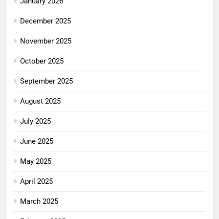
January 2026
December 2025
November 2025
October 2025
September 2025
August 2025
July 2025
June 2025
May 2025
April 2025
March 2025