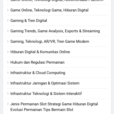
Game Online, Teknologi Game, Hiburan Digital
Gaming & Tren Digital
Gaming Trends, Game Analysis, Esports & Streaming
Gaming, Teknologi, AR/VR, Tren Game Modern
Hiburan Digital & Komunitas Online
Hukum dan Regulasi Permainan
Infrastruktur & Cloud Computing
Infrastruktur Jaringan & Optimasi Sistem
Infrastruktur Teknologi & Sistem Interaktif
Jenis Permainan Slot Strategi Game Hiburan Digital
Evolusi Permainan Tips Bermain Slot