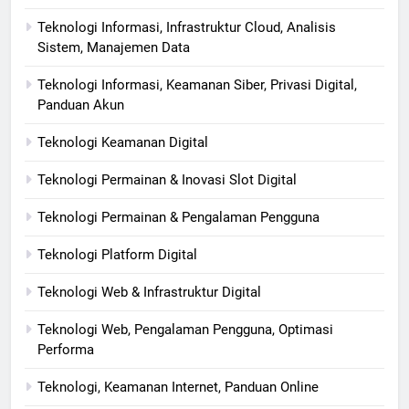
Teknologi Informasi, Infrastruktur Cloud, Analisis
Sistem, Manajemen Data
Teknologi Informasi, Keamanan Siber, Privasi Digital,
Panduan Akun
Teknologi Keamanan Digital
Teknologi Permainan & Inovasi Slot Digital
Teknologi Permainan & Pengalaman Pengguna
Teknologi Platform Digital
Teknologi Web & Infrastruktur Digital
Teknologi Web, Pengalaman Pengguna, Optimasi
Performa
Teknologi, Keamanan Internet, Panduan Online