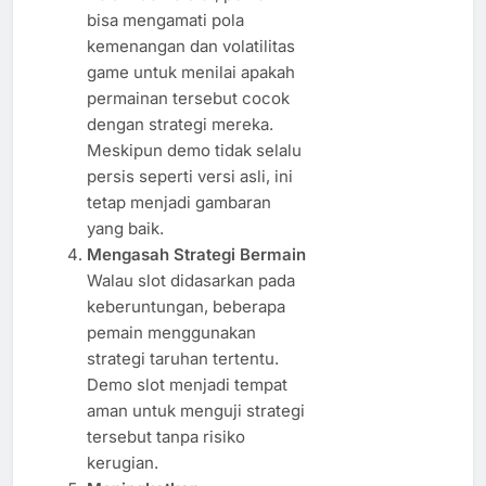
bisa mengamati pola
kemenangan dan volatilitas
game untuk menilai apakah
permainan tersebut cocok
dengan strategi mereka.
Meskipun demo tidak selalu
persis seperti versi asli, ini
tetap menjadi gambaran
yang baik.
Mengasah Strategi Bermain
Walau slot didasarkan pada
keberuntungan, beberapa
pemain menggunakan
strategi taruhan tertentu.
Demo slot menjadi tempat
aman untuk menguji strategi
tersebut tanpa risiko
kerugian.