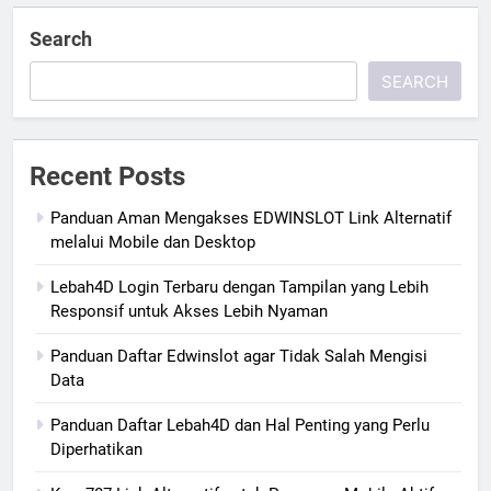
Search
SEARCH
Recent Posts
Panduan Aman Mengakses EDWINSLOT Link Alternatif
melalui Mobile dan Desktop
Lebah4D Login Terbaru dengan Tampilan yang Lebih
Responsif untuk Akses Lebih Nyaman
Panduan Daftar Edwinslot agar Tidak Salah Mengisi
Data
Panduan Daftar Lebah4D dan Hal Penting yang Perlu
Diperhatikan