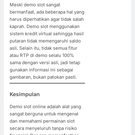
Meski demo slot sangat
bermanfaat, ada beberapa hal yang
harus diperhatikan agar tidak salah
kaprah. Demo slot menggunakan
sistem kredit virtual sehingga hasil
putaran tidak memengaruhi saldo
asli. Selain itu, tidak semua fitur
atau RTP di demo selalu 100%
sama dengan versi asli, jadi tetap
gunakan informasi ini sebagai
gambaran, bukan patokan pasti.
Kesimpulan
Demo slot online adalah alat yang
sangat berguna untuk mengenal
dan memahami permainan slot
secara menyeluruh tanpa risiko