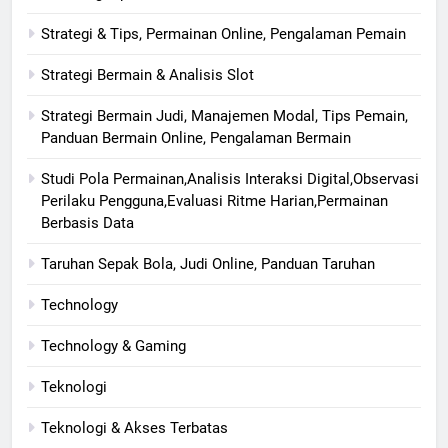
Strategi & Tips, Permainan Online, Pengalaman Pemain
Strategi Bermain & Analisis Slot
Strategi Bermain Judi, Manajemen Modal, Tips Pemain,
Panduan Bermain Online, Pengalaman Bermain
Studi Pola Permainan,Analisis Interaksi Digital,Observasi
Perilaku Pengguna,Evaluasi Ritme Harian,Permainan
Berbasis Data
Taruhan Sepak Bola, Judi Online, Panduan Taruhan
Technology
Technology & Gaming
Teknologi
Teknologi & Akses Terbatas