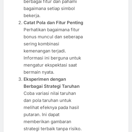
berbagai fitur dan pahami
bagaimana setiap simbol
bekerja.
Catat Pola dan Fitur Penting
Perhatikan bagaimana fitur
bonus muncul dan seberapa
sering kombinasi
kemenangan terjadi.
Informasi ini berguna untuk
mengatur ekspektasi saat
bermain nyata.
Eksperimen dengan
Berbagai Strategi Taruhan
Coba variasi nilai taruhan
dan pola taruhan untuk
melihat efeknya pada hasil
putaran. Ini dapat
memberikan gambaran
strategi terbaik tanpa risiko.