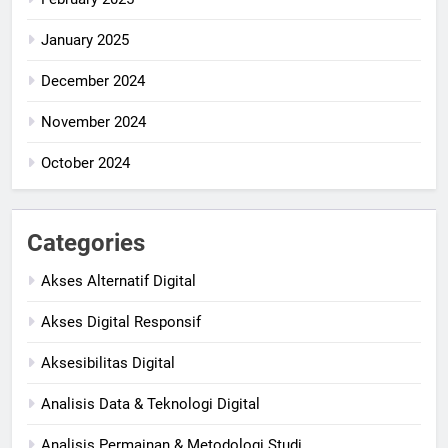
January 2025
December 2024
November 2024
October 2024
Categories
Akses Alternatif Digital
Akses Digital Responsif
Aksesibilitas Digital
Analisis Data & Teknologi Digital
Analisis Permainan & Metodologi Studi