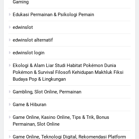
Gaming
Edukasi Permainan & Psikologi Pemain
edwinslot
edwinslot alternatif
edwinslot login
Ekologi & Alam Liar Studi Habitat Pokémon Dunia
Pokémon & Survival Filosofi Kehidupan Makhluk Fiksi
Budaya Pop & Lingkungan
Gambling, Slot Online, Permainan
Game & Hiburan
Game Online, Kasino Online, Tips & Trik, Bonus
Permainan, Slot Online
Game Online, Teknologi Digital, Rekomendasi Platform