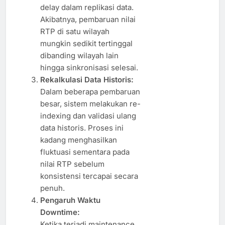
delay dalam replikasi data.
Akibatnya, pembaruan nilai
RTP di satu wilayah
mungkin sedikit tertinggal
dibanding wilayah lain
hingga sinkronisasi selesai.
Rekalkulasi Data Historis:
Dalam beberapa pembaruan
besar, sistem melakukan re-
indexing dan validasi ulang
data historis. Proses ini
kadang menghasilkan
fluktuasi sementara pada
nilai RTP sebelum
konsistensi tercapai secara
penuh.
Pengaruh Waktu
Downtime:
Ketika terjadi maintenance