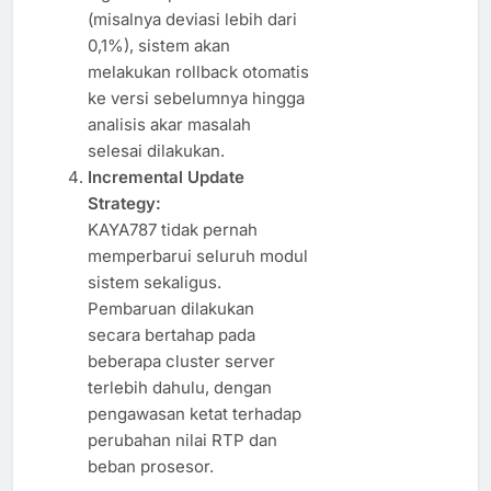
(misalnya deviasi lebih dari
0,1%), sistem akan
melakukan rollback otomatis
ke versi sebelumnya hingga
analisis akar masalah
selesai dilakukan.
Incremental Update
Strategy:
KAYA787 tidak pernah
memperbarui seluruh modul
sistem sekaligus.
Pembaruan dilakukan
secara bertahap pada
beberapa cluster server
terlebih dahulu, dengan
pengawasan ketat terhadap
perubahan nilai RTP dan
beban prosesor.