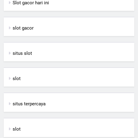
Slot gacor hari ini
slot gacor
situs slot
slot
situs terpercaya
slot