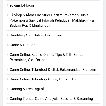
edwinslot login
Ekologi & Alam Liar Studi Habitat Pokémon Dunia
Pokémon & Survival Filosofi Kehidupan Makhluk Fiksi
Budaya Pop & Lingkungan
Gambling, Slot Online, Permainan
Game & Hiburan
Game Online, Kasino Online, Tips & Trik, Bonus
Permainan, Slot Online
Game Online, Teknologi Digital, Rekomendasi Platform
Game Online, Teknologi Game, Hiburan Digital
Gaming & Tren Digital
Gaming Trends, Game Analysis, Esports & Streaming