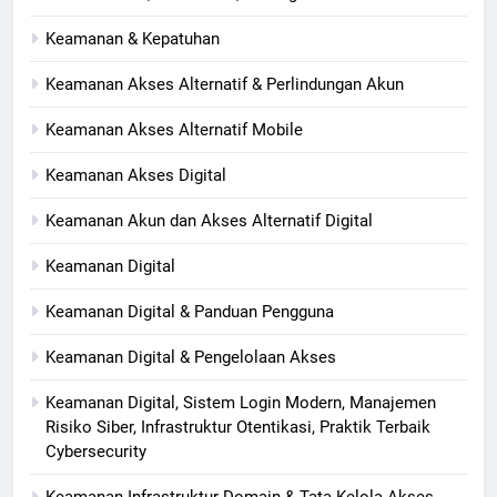
Keamanan & Kepatuhan
Keamanan Akses Alternatif & Perlindungan Akun
Keamanan Akses Alternatif Mobile
Keamanan Akses Digital
Keamanan Akun dan Akses Alternatif Digital
Keamanan Digital
Keamanan Digital & Panduan Pengguna
Keamanan Digital & Pengelolaan Akses
Keamanan Digital, Sistem Login Modern, Manajemen
Risiko Siber, Infrastruktur Otentikasi, Praktik Terbaik
Cybersecurity
Keamanan Infrastruktur Domain & Tata Kelola Akses