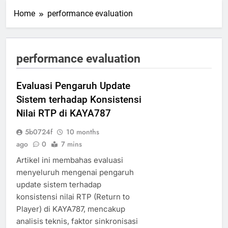
Home
performance evaluation
performance evaluation
Evaluasi Pengaruh Update
Sistem terhadap Konsistensi
Nilai RTP di KAYA787
5b0724f
10 months
ago
0
7 mins
Artikel ini membahas evaluasi
menyeluruh mengenai pengaruh
update sistem terhadap
konsistensi nilai RTP (Return to
Player) di KAYA787, mencakup
analisis teknis, faktor sinkronisasi