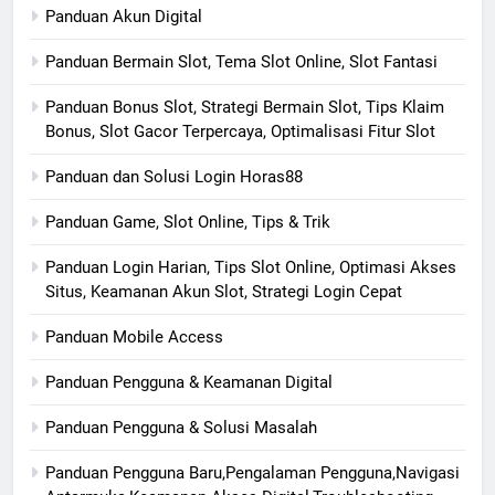
Panduan Akun Digital
Panduan Bermain Slot, Tema Slot Online, Slot Fantasi
Panduan Bonus Slot, Strategi Bermain Slot, Tips Klaim
Bonus, Slot Gacor Terpercaya, Optimalisasi Fitur Slot
Panduan dan Solusi Login Horas88
Panduan Game, Slot Online, Tips & Trik
Panduan Login Harian, Tips Slot Online, Optimasi Akses
Situs, Keamanan Akun Slot, Strategi Login Cepat
Panduan Mobile Access
Panduan Pengguna & Keamanan Digital
Panduan Pengguna & Solusi Masalah
Panduan Pengguna Baru,Pengalaman Pengguna,Navigasi