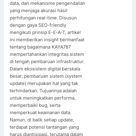
data, dan mekanisme pengendalian
yang menjaga akurasi hasil
perhitungan real-time. Disusun
dengan gaya SEO-friendly
mengikuti prinsip E-E-A-T, artikel
ini memberikan insight bermanfaat
tentang bagaimana KAYA787
mempertahankan integritas sistem
di tengah pembaruan infrastruktur.
Dalam ekosistem digital berskala
besar, pembaruan sistem (system
update) merupakan hal yang tak
terhindarkan. Tujuannya adalah
untuk meningkatkan performa,
memperbaiki bug, serta
memperkuat keamanan data.
Namun, di balik setiap update,
terdapat potensi tantangan yang
harus diantisipasi, terutama dalam