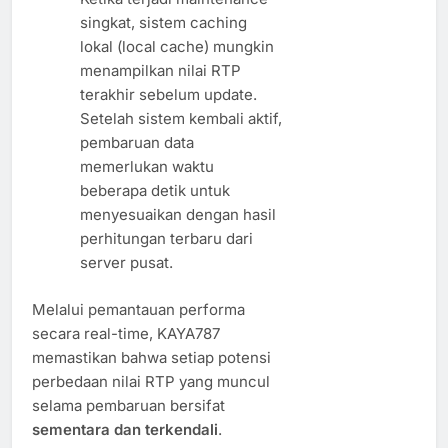
singkat, sistem caching
lokal (local cache) mungkin
menampilkan nilai RTP
terakhir sebelum update.
Setelah sistem kembali aktif,
pembaruan data
memerlukan waktu
beberapa detik untuk
menyesuaikan dengan hasil
perhitungan terbaru dari
server pusat.
Melalui pemantauan performa
secara real-time, KAYA787
memastikan bahwa setiap potensi
perbedaan nilai RTP yang muncul
selama pembaruan bersifat
sementara dan terkendali
.