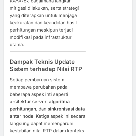
KAYA787, bagaimana langkah
mitigasi dilakukan, serta strategi
yang diterapkan untuk menjaga
keakuratan dan keandalan hasil
perhitungan meskipun terjadi
modifikasi pada infrastruktur
utama.
Dampak Teknis Update
Sistem terhadap Nilai RTP
Setiap pembaruan sistem
membawa perubahan pada
beberapa aspek inti seperti
arsitektur server
,
algoritma
perhitungan
, dan
sinkronisasi data
antar node
. Ketiga aspek ini secara
langsung dapat memengaruhi
kestabilan nilai RTP dalam konteks