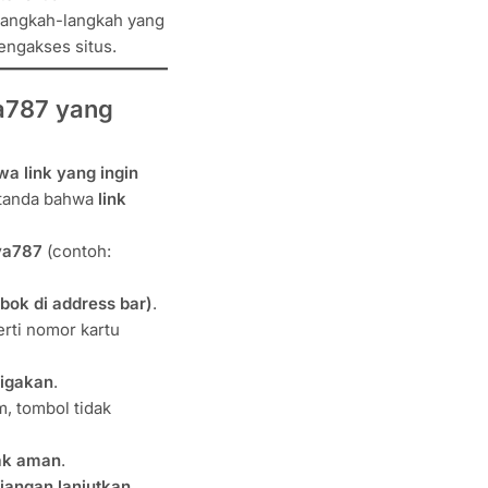
 langkah-langkah yang
engakses situs.
a787 yang
a link yang ingin
 tanda bahwa
link
ya787
(contoh:
ok di address bar)
.
erti nomor kartu
igakan
.
, tombol tidak
dak aman
.
jangan lanjutkan