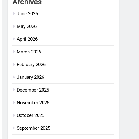
Archives
June 2026
May 2026
April 2026
March 2026
February 2026
January 2026
December 2025
November 2025
October 2025
September 2025