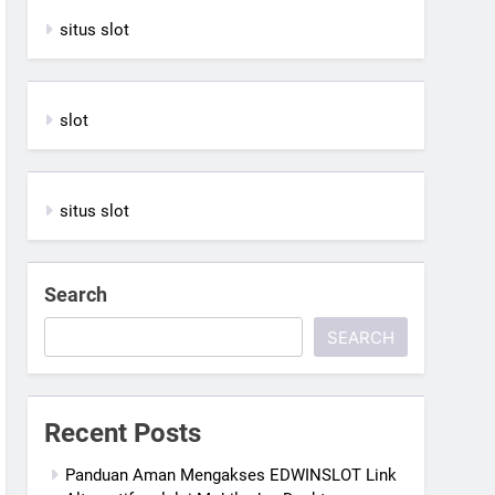
situs slot
slot
situs slot
Search
SEARCH
Recent Posts
Panduan Aman Mengakses EDWINSLOT Link