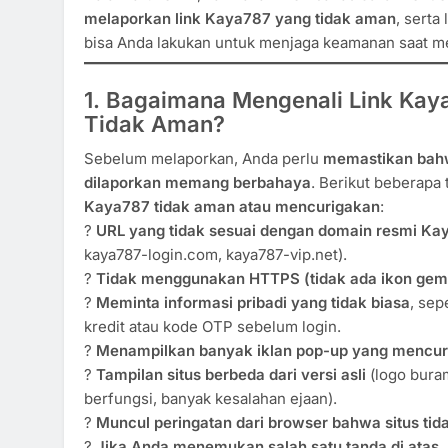
melaporkan link Kaya787 yang tidak aman
, serta
bisa Anda lakukan untuk menjaga keamanan saat m
1. Bagaimana Mengenali Link Kay
Tidak Aman?
Sebelum melaporkan, Anda perlu
memastikan bahw
dilaporkan memang berbahaya
. Berikut beberapa
Kaya787 tidak aman atau mencurigakan
:
?
URL yang tidak sesuai dengan domain resmi Ka
kaya787-login.com, kaya787-vip.net).
?
Tidak menggunakan HTTPS (tidak ada ikon gemb
?
Meminta informasi pribadi yang tidak biasa
, sep
kredit atau kode OTP sebelum login.
?
Menampilkan banyak iklan pop-up yang mencur
?
Tampilan situs berbeda dari versi asli
(logo buram
berfungsi, banyak kesalahan ejaan).
?
Muncul peringatan dari browser bahwa situs ti
?
Jika Anda menemukan salah satu tanda di atas, 