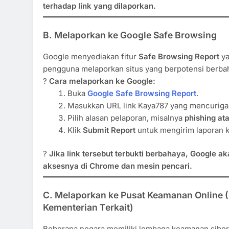
terhadap link yang dilaporkan.
B. Melaporkan ke Google Safe Browsing
Google menyediakan fitur
Safe Browsing Report
ya
pengguna melaporkan situs yang berpotensi berba
?
Cara melaporkan ke Google:
Buka
Google Safe Browsing Report
.
Masukkan URL link Kaya787 yang mencuriga
Pilih alasan pelaporan, misalnya
phishing at
Klik
Submit Report
untuk mengirim laporan k
?
Jika link tersebut terbukti berbahaya, Google a
aksesnya di Chrome dan mesin pencari.
C. Melaporkan ke Pusat Keamanan Online 
Kementerian Terkait)
Beberapa negara memiliki lembaga keamanan sibe