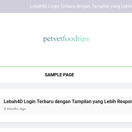
Lebah4D Login Terbaru dengan Tampilan yang Lebi
Panduan Daftar Ed
Panduan Daftar Lebah4D da
Panduan Aman Mengakses EDWINSLOT Link Al
 Vet Food Tips
Lebah4D Login Terbaru dengan Tampilan yang Lebi
Tentang Nutrisi Dan Kesehatan Hewan Peliharaan Anda Dengan P
Panduan Daftar Ed
SAMPLE PAGE
Panduan Daftar Lebah4D da
 Login Terbaru dengan Tampilan yang Lebih Responsif untu
 Ago