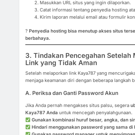
Masukkan URL situs yang ingin dilaporkan.
Catat informasi tentang penyedia hosting ata
Kirim laporan melalui email atau formulir ko
?
Penyedia hosting bisa menutup akses situs terseb
berbahaya.
3. Tindakan Pencegahan Setelah
Link yang Tidak Aman
Setelah melaporkan link Kaya787 yang mencurigaka
menjaga keamanan diri dengan beberapa langkah be
A. Periksa dan Ganti Password Akun
Jika Anda pernah mengakses situs palsu, segera
u
Kaya787 Anda
untuk mencegah penyalahgunaan.
Gunakan kombinasi huruf besar, angka, dan si
Hindari menggunakan password yang sama di b
Gunakan password manager untuk menyimpan