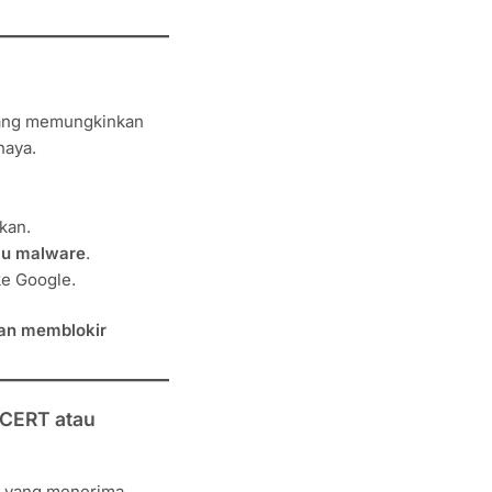
ng memungkinkan
haya.
kan.
au malware
.
e Google.
kan memblokir
(CERT atau
r yang menerima