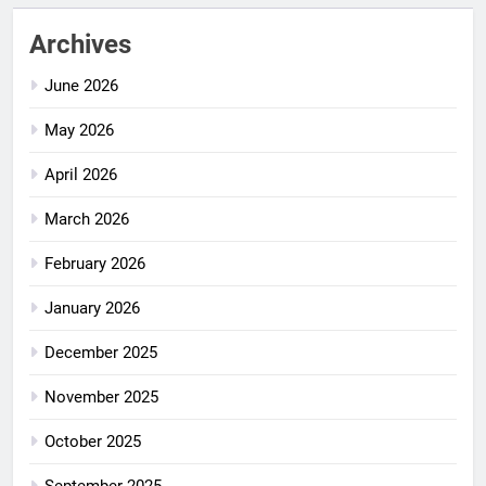
Archives
June 2026
May 2026
April 2026
March 2026
February 2026
January 2026
December 2025
November 2025
October 2025
September 2025