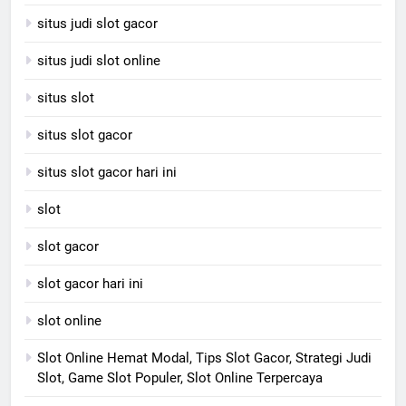
situs judi slot gacor
situs judi slot online
situs slot
situs slot gacor
situs slot gacor hari ini
slot
slot gacor
slot gacor hari ini
slot online
Slot Online Hemat Modal, Tips Slot Gacor, Strategi Judi
Slot, Game Slot Populer, Slot Online Terpercaya