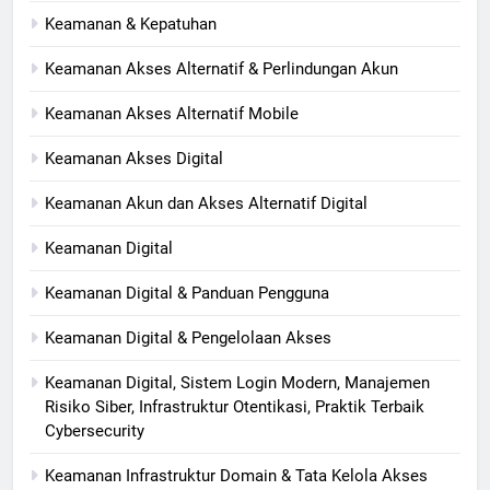
Keamanan & Kepatuhan
Keamanan Akses Alternatif & Perlindungan Akun
Keamanan Akses Alternatif Mobile
Keamanan Akses Digital
Keamanan Akun dan Akses Alternatif Digital
Keamanan Digital
Keamanan Digital & Panduan Pengguna
Keamanan Digital & Pengelolaan Akses
Keamanan Digital, Sistem Login Modern, Manajemen
Risiko Siber, Infrastruktur Otentikasi, Praktik Terbaik
Cybersecurity
Keamanan Infrastruktur Domain & Tata Kelola Akses