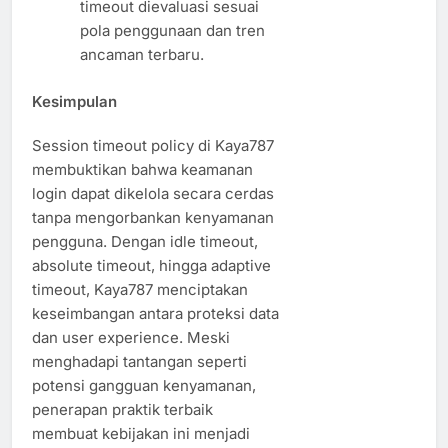
timeout dievaluasi sesuai
pola penggunaan dan tren
ancaman terbaru.
Kesimpulan
Session timeout policy di Kaya787
membuktikan bahwa keamanan
login dapat dikelola secara cerdas
tanpa mengorbankan kenyamanan
pengguna. Dengan idle timeout,
absolute timeout, hingga adaptive
timeout, Kaya787 menciptakan
keseimbangan antara proteksi data
dan user experience. Meski
menghadapi tantangan seperti
potensi gangguan kenyamanan,
penerapan praktik terbaik
membuat kebijakan ini menjadi