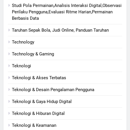
Studi Pola Permainan,Analisis Interaksi Digital,Observasi
Perilaku Pengguna,Evaluasi Ritme Harian,Permainan
Berbasis Data
Taruhan Sepak Bola, Judi Online, Panduan Taruhan
Technology
Technology & Gaming
Teknologi
Teknologi & Akses Terbatas
Teknologi & Desain Pengalaman Pengguna
Teknologi & Gaya Hidup Digital
Teknologi & Hiburan Digital
Teknologi & Keamanan