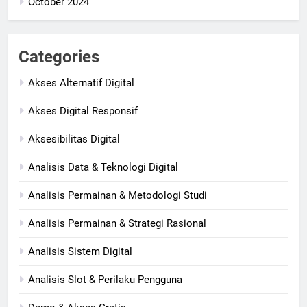
October 2024
Categories
Akses Alternatif Digital
Akses Digital Responsif
Aksesibilitas Digital
Analisis Data & Teknologi Digital
Analisis Permainan & Metodologi Studi
Analisis Permainan & Strategi Rasional
Analisis Sistem Digital
Analisis Slot & Perilaku Pengguna