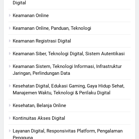
Digital
Keamanan Online
Keamanan Online, Panduan, Teknologi
Keamanan Registrasi Digital
Keamanan Siber, Teknologi Digital, Sistem Autentikasi
Keamanan Sistem, Teknologi Informasi, Infrastruktur
Jaringan, Perlindungan Data
Kesehatan Digital, Edukasi Gaming, Gaya Hidup Sehat,
Manajemen Waktu, Teknologi & Perilaku Digital
Kesehatan, Belanja Online
Kontinuitas Akses Digital
Layanan Digital, Responsivitas Platform, Pengalaman
Pengguna