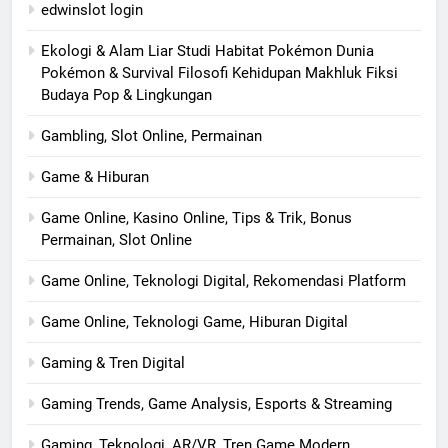
edwinslot login
Ekologi & Alam Liar Studi Habitat Pokémon Dunia
Pokémon & Survival Filosofi Kehidupan Makhluk Fiksi
Budaya Pop & Lingkungan
Gambling, Slot Online, Permainan
Game & Hiburan
Game Online, Kasino Online, Tips & Trik, Bonus
Permainan, Slot Online
Game Online, Teknologi Digital, Rekomendasi Platform
Game Online, Teknologi Game, Hiburan Digital
Gaming & Tren Digital
Gaming Trends, Game Analysis, Esports & Streaming
Gaming, Teknologi, AR/VR, Tren Game Modern