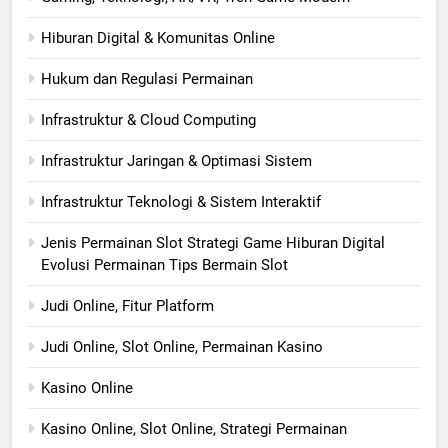
Hiburan Digital & Komunitas Online
Hukum dan Regulasi Permainan
Infrastruktur & Cloud Computing
Infrastruktur Jaringan & Optimasi Sistem
Infrastruktur Teknologi & Sistem Interaktif
Jenis Permainan Slot Strategi Game Hiburan Digital
Evolusi Permainan Tips Bermain Slot
Judi Online, Fitur Platform
Judi Online, Slot Online, Permainan Kasino
Kasino Online
Kasino Online, Slot Online, Strategi Permainan