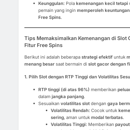
Keunggulan:
Pola
kemenangan kecil tetapi 
pemain yang ingin
memperoleh keuntungan 
Free Spins
.
Tips Memaksimalkan Kemenangan di Slot 
Fitur Free Spins
Berikut ini adalah beberapa
strategi efektif
untuk
m
menang besar
saat bermain di
slot gacor dengan f
1.
Pilih Slot dengan RTP Tinggi dan Volatilitas Sesu
RTP tinggi (di atas 96%)
memberikan
pelua
dalam
jangka panjang
.
Sesuaikan
volatilitas slot
dengan
gaya berm
Volatilitas Rendah:
Cocok untuk
kemen
sering
, aman untuk
modal terbatas
.
Volatilitas Tinggi:
Memberikan
payout