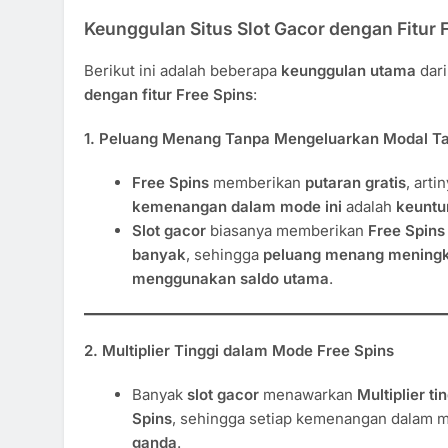
Keunggulan Situs Slot Gacor dengan Fitur 
Berikut ini adalah beberapa
keunggulan utama
dar
dengan fitur Free Spins
:
1.
Peluang Menang Tanpa Mengeluarkan Modal 
Free Spins
memberikan
putaran gratis
, arti
kemenangan dalam mode ini
adalah
keuntu
Slot gacor
biasanya memberikan
Free Spins
banyak
, sehingga
peluang menang meningk
menggunakan saldo utama
.
2.
Multiplier Tinggi dalam Mode Free Spins
Banyak
slot gacor
menawarkan
Multiplier ti
Spins
, sehingga setiap kemenangan dalam m
ganda
.