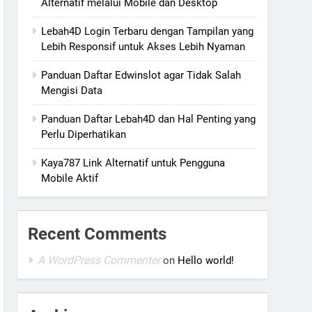
Alternatif melalui Mobile dan Desktop
Lebah4D Login Terbaru dengan Tampilan yang
Lebih Responsif untuk Akses Lebih Nyaman
Panduan Daftar Edwinslot agar Tidak Salah
Mengisi Data
Panduan Daftar Lebah4D dan Hal Penting yang
Perlu Diperhatikan
Kaya787 Link Alternatif untuk Pengguna
Mobile Aktif
Recent Comments
A WordPress Commenter
on
Hello world!