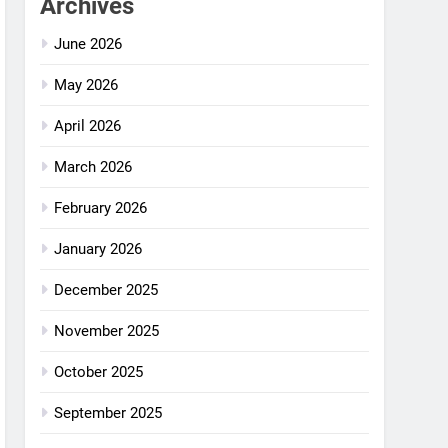
Archives
June 2026
May 2026
April 2026
March 2026
February 2026
January 2026
December 2025
November 2025
October 2025
September 2025