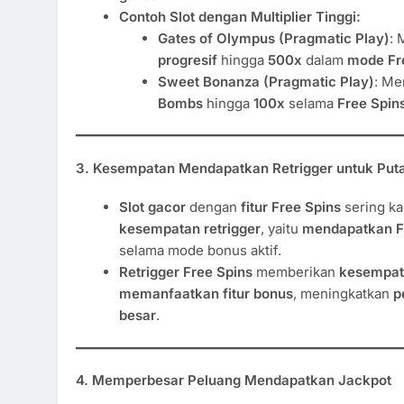
Contoh Slot dengan Multiplier Tinggi:
Gates of Olympus (Pragmatic Play)
: 
progresif
hingga
500x
dalam
mode Fr
Sweet Bonanza (Pragmatic Play)
: M
Bombs
hingga
100x
selama
Free Spin
3.
Kesempatan Mendapatkan Retrigger untuk Pu
Slot gacor
dengan
fitur Free Spins
sering ka
kesempatan retrigger
, yaitu
mendapatkan F
selama mode bonus aktif.
Retrigger Free Spins
memberikan
kesempata
memanfaatkan fitur bonus
, meningkatkan
p
besar
.
4.
Memperbesar Peluang Mendapatkan Jackpot