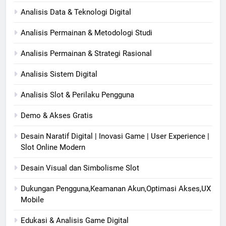
Analisis Data & Teknologi Digital
Analisis Permainan & Metodologi Studi
Analisis Permainan & Strategi Rasional
Analisis Sistem Digital
Analisis Slot & Perilaku Pengguna
Demo & Akses Gratis
Desain Naratif Digital | Inovasi Game | User Experience |
Slot Online Modern
Desain Visual dan Simbolisme Slot
Dukungan Pengguna,Keamanan Akun,Optimasi Akses,UX
Mobile
Edukasi & Analisis Game Digital