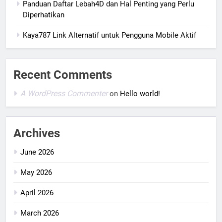
Panduan Daftar Lebah4D dan Hal Penting yang Perlu
Diperhatikan
Kaya787 Link Alternatif untuk Pengguna Mobile Aktif
Recent Comments
A WordPress Commenter
on
Hello world!
Archives
June 2026
May 2026
April 2026
March 2026