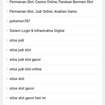
Permainan Slot, Casino Online, Panduan Bermain Slot
Permainan Slot, Judi Online, Analisis Game
pokemon787
Sistem Login & Infrastruktur Digital
situs judi
situs judi slot
situs judi slot gacor
situs judi slot online
situs slot
situs slot gacor
situs slot gacor hari ini