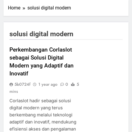
Home
solusi digital modern
solusi digital modern
Perkembangan Corlaslot
sebagai Solusi Digital
Modern yang Adaptif dan
Inovatif
5b0724f
1 year ago
0
5
mins
Corlaslot hadir sebagai solusi
digital modern yang terus
berkembang melalui teknologi
adaptif dan inovatif, mendukung
efisiensi akses dan pengalaman