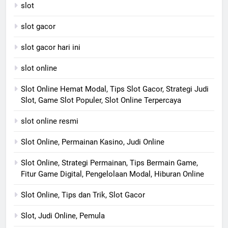
slot
slot gacor
slot gacor hari ini
slot online
Slot Online Hemat Modal, Tips Slot Gacor, Strategi Judi
Slot, Game Slot Populer, Slot Online Terpercaya
slot online resmi
Slot Online, Permainan Kasino, Judi Online
Slot Online, Strategi Permainan, Tips Bermain Game,
Fitur Game Digital, Pengelolaan Modal, Hiburan Online
Slot Online, Tips dan Trik, Slot Gacor
Slot, Judi Online, Pemula