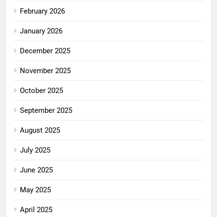
February 2026
January 2026
December 2025
November 2025
October 2025
September 2025
August 2025
July 2025
June 2025
May 2025
April 2025