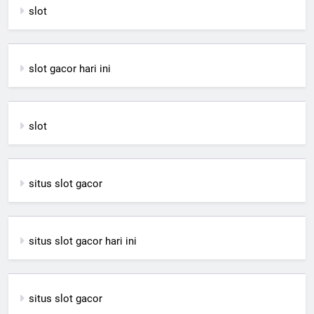
slot
slot gacor hari ini
slot
situs slot gacor
situs slot gacor hari ini
situs slot gacor