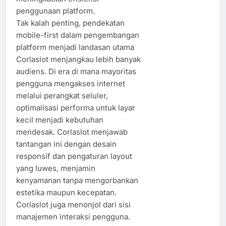
penggunaan platform.
Tak kalah penting, pendekatan
mobile-first dalam pengembangan
platform menjadi landasan utama
Corlaslot menjangkau lebih banyak
audiens. Di era di mana mayoritas
pengguna mengakses internet
melalui perangkat seluler,
optimalisasi performa untuk layar
kecil menjadi kebutuhan
mendesak. Corlaslot menjawab
tantangan ini dengan desain
responsif dan pengaturan layout
yang luwes, menjamin
kenyamanan tanpa mengorbankan
estetika maupun kecepatan.
Corlaslot juga menonjol dari sisi
manajemen interaksi pengguna.