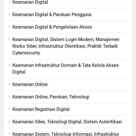
Keamanan Digital
Keamanan Digital & Panduan Pengguna
Keamanan Digital & Pengelolaan Akses
Keamanan Digital, Sistem Login Modern, Manajemen
Risiko Siber, Infrastruktur Otentikasi, Praktik Terbaik
Cybersecurity
Keamanan Infrastruktur Domain & Tata Kelola Akses
Digital
Keamanan Online
Keamanan Online, Panduan, Teknologi
Keamanan Registrasi Digital
Keamanan Siber, Teknologi Digital, Sistem Autentikasi
Keamanan Sistem, Teknologi Informasi, Infrastruktur