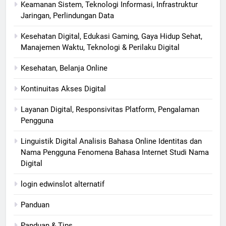
Keamanan Sistem, Teknologi Informasi, Infrastruktur
Jaringan, Perlindungan Data
Kesehatan Digital, Edukasi Gaming, Gaya Hidup Sehat,
Manajemen Waktu, Teknologi & Perilaku Digital
Kesehatan, Belanja Online
Kontinuitas Akses Digital
Layanan Digital, Responsivitas Platform, Pengalaman
Pengguna
Linguistik Digital Analisis Bahasa Online Identitas dan
Nama Pengguna Fenomena Bahasa Internet Studi Nama
Digital
login edwinslot alternatif
Panduan
Panduan & Tips