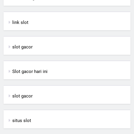
link slot
slot gacor
Slot gacor hari ini
slot gacor
situs slot