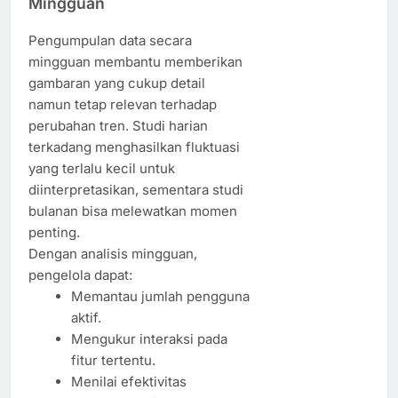
Mingguan
Pengumpulan data secara
mingguan membantu memberikan
gambaran yang cukup detail
namun tetap relevan terhadap
perubahan tren. Studi harian
terkadang menghasilkan fluktuasi
yang terlalu kecil untuk
diinterpretasikan, sementara studi
bulanan bisa melewatkan momen
penting.
Dengan analisis mingguan,
pengelola dapat:
Memantau jumlah pengguna
aktif.
Mengukur interaksi pada
fitur tertentu.
Menilai efektivitas