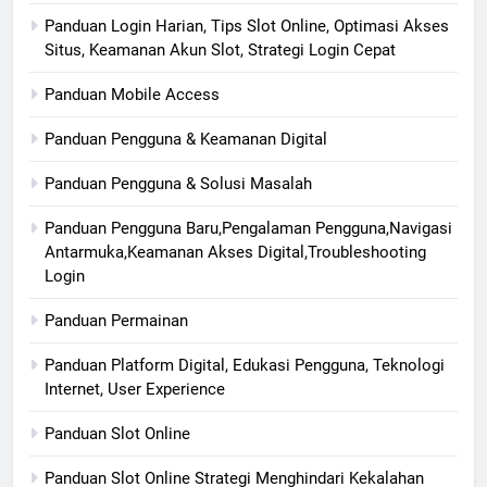
Panduan Login Harian, Tips Slot Online, Optimasi Akses
Situs, Keamanan Akun Slot, Strategi Login Cepat
Panduan Mobile Access
Panduan Pengguna & Keamanan Digital
Panduan Pengguna & Solusi Masalah
Panduan Pengguna Baru,Pengalaman Pengguna,Navigasi
Antarmuka,Keamanan Akses Digital,Troubleshooting
Login
Panduan Permainan
Panduan Platform Digital, Edukasi Pengguna, Teknologi
Internet, User Experience
Panduan Slot Online
Panduan Slot Online Strategi Menghindari Kekalahan