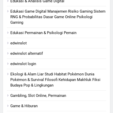
Edukasi & Analisis Game Digital
Edukasi Game Digital Manajemen Risiko Gaming Sistem
RNG & Probabilitas Dasar Game Online Psikologi
Gaming
Edukasi Permainan & Psikologi Pemain
edwinslot
edwinslot alternatif
edwinslot login
Ekologi & Alam Liar Studi Habitat Pokémon Dunia
Pokémon & Survival Filosofi Kehidupan Makhluk Fiksi
Budaya Pop & Lingkungan
Gambling, Slot Online, Permainan
Game & Hiburan