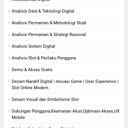
Analisis Data & Teknologi Digital
Analisis Permainan & Metodologi Studi
Analisis Permainan & Strategi Rasional
Analisis Sistem Digital
Analisis Slot & Perilaku Pengguna
Demo & Akses Gratis
Desain Naratif Digital | Inovasi Game | User Experience |
Slot Online Modern
Desain Visual dan Simbolisme Slot
Dukungan Pengguna,Keamanan Akun,Optimasi Akses,UX
Mobile