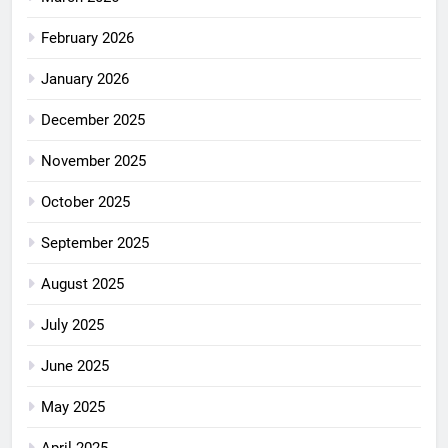
February 2026
January 2026
December 2025
November 2025
October 2025
September 2025
August 2025
July 2025
June 2025
May 2025
April 2025