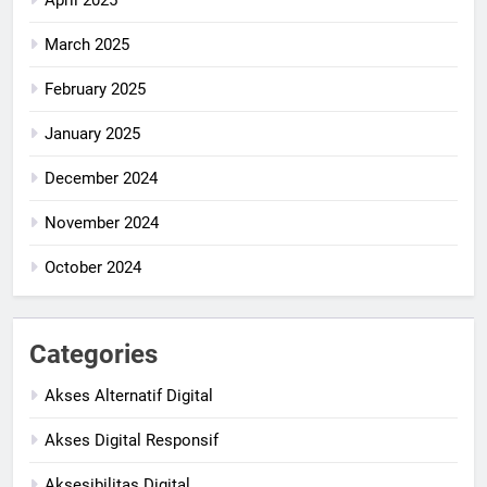
March 2025
February 2025
January 2025
December 2024
November 2024
October 2024
Categories
Akses Alternatif Digital
Akses Digital Responsif
Aksesibilitas Digital