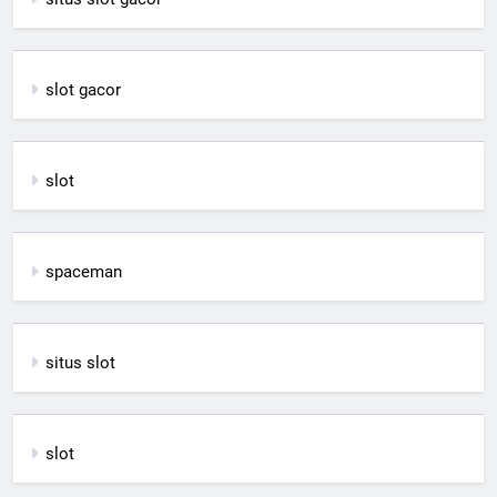
slot gacor
slot
spaceman
situs slot
slot