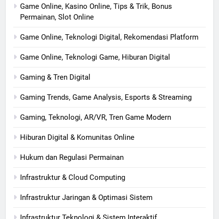
Game Online, Kasino Online, Tips & Trik, Bonus
Permainan, Slot Online
Game Online, Teknologi Digital, Rekomendasi Platform
Game Online, Teknologi Game, Hiburan Digital
Gaming & Tren Digital
Gaming Trends, Game Analysis, Esports & Streaming
Gaming, Teknologi, AR/VR, Tren Game Modern
Hiburan Digital & Komunitas Online
Hukum dan Regulasi Permainan
Infrastruktur & Cloud Computing
Infrastruktur Jaringan & Optimasi Sistem
Infrastruktur Teknologi & Sistem Interaktif