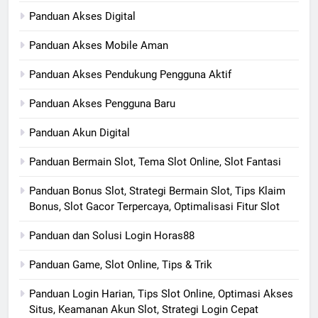
Panduan Akses Digital
Panduan Akses Mobile Aman
Panduan Akses Pendukung Pengguna Aktif
Panduan Akses Pengguna Baru
Panduan Akun Digital
Panduan Bermain Slot, Tema Slot Online, Slot Fantasi
Panduan Bonus Slot, Strategi Bermain Slot, Tips Klaim
Bonus, Slot Gacor Terpercaya, Optimalisasi Fitur Slot
Panduan dan Solusi Login Horas88
Panduan Game, Slot Online, Tips & Trik
Panduan Login Harian, Tips Slot Online, Optimasi Akses
Situs, Keamanan Akun Slot, Strategi Login Cepat