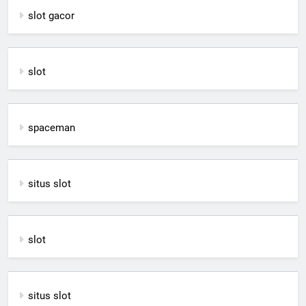
slot gacor
slot
spaceman
situs slot
slot
situs slot