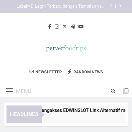
Skip
Panduan Daftar Edwinslot agar Tidak Salah
to
Mengisi Data
content
Panduan Daftar Lebah4D dan Hal Penting yang
Perlu Diperhatikan
Panduan Aman Mengakses EDWINSLOT Link
Alternatif melalui Mobile dan Desktop
Lebah4D Login Terbaru dengan Tampilan yang
Lebih Responsif untuk Akses Lebih Nyaman
Panduan Daftar Edwinslot agar Tidak Salah
Mengisi Data
Pet Vet Food
Pelajari Tentang Nutrisi Dan Kesehatan
Panduan Daftar Lebah4D dan Hal Penting yang
NEWSLETTER
RANDOM NEWS
Tips
Perlu Diperhatikan
Hewan Peliharaan Anda Dengan Pet Vet
Food Tips. Sumber Terpercaya Untuk
MENU
Pemilik Hewan.
nduan Aman Mengakses EDWINSLOT Link Alternatif melalui M
HEADLINES
Month Ago