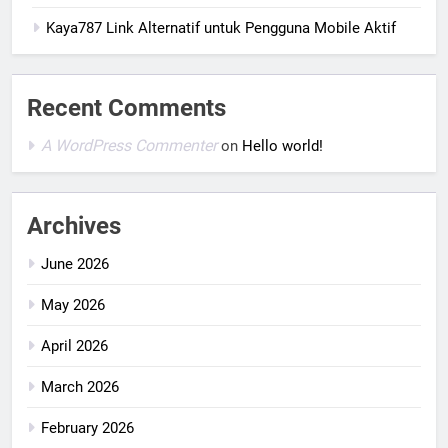
Kaya787 Link Alternatif untuk Pengguna Mobile Aktif
Recent Comments
A WordPress Commenter
on
Hello world!
Archives
June 2026
May 2026
April 2026
March 2026
February 2026