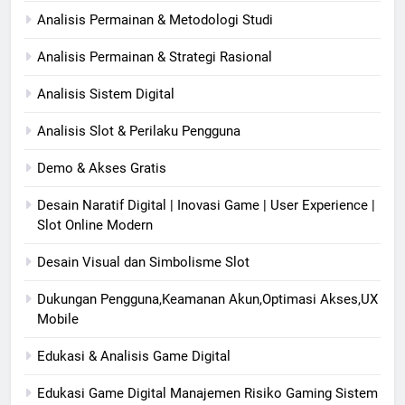
Analisis Permainan & Metodologi Studi
Analisis Permainan & Strategi Rasional
Analisis Sistem Digital
Analisis Slot & Perilaku Pengguna
Demo & Akses Gratis
Desain Naratif Digital | Inovasi Game | User Experience |
Slot Online Modern
Desain Visual dan Simbolisme Slot
Dukungan Pengguna,Keamanan Akun,Optimasi Akses,UX
Mobile
Edukasi & Analisis Game Digital
Edukasi Game Digital Manajemen Risiko Gaming Sistem