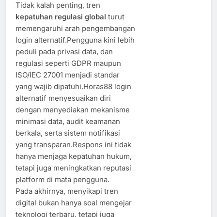
Tidak kalah penting, tren
kepatuhan regulasi global
turut
memengaruhi arah pengembangan
login alternatif.Pengguna kini lebih
peduli pada privasi data, dan
regulasi seperti GDPR maupun
ISO/IEC 27001 menjadi standar
yang wajib dipatuhi.Horas88 login
alternatif menyesuaikan diri
dengan menyediakan mekanisme
minimasi data, audit keamanan
berkala, serta sistem notifikasi
yang transparan.Respons ini tidak
hanya menjaga kepatuhan hukum,
tetapi juga meningkatkan reputasi
platform di mata pengguna.
Pada akhirnya, menyikapi tren
digital bukan hanya soal mengejar
teknologi terbaru, tetapi juga