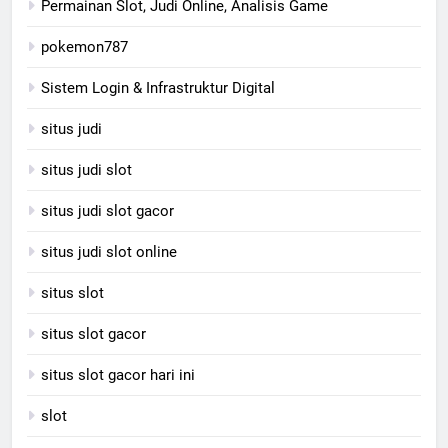
Permainan Slot, Judi Online, Analisis Game
pokemon787
Sistem Login & Infrastruktur Digital
situs judi
situs judi slot
situs judi slot gacor
situs judi slot online
situs slot
situs slot gacor
situs slot gacor hari ini
slot