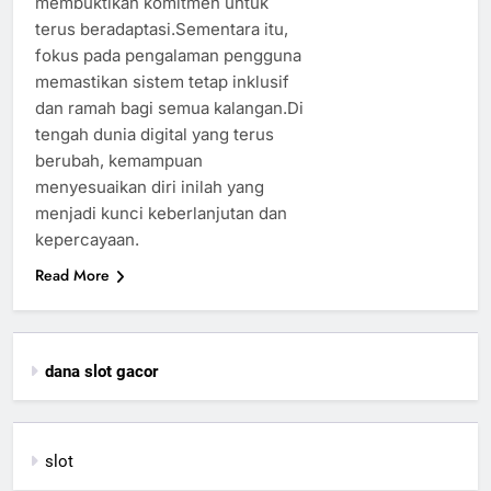
membuktikan komitmen untuk
terus beradaptasi.Sementara itu,
fokus pada pengalaman pengguna
memastikan sistem tetap inklusif
dan ramah bagi semua kalangan.Di
tengah dunia digital yang terus
berubah, kemampuan
menyesuaikan diri inilah yang
menjadi kunci keberlanjutan dan
kepercayaan.
Read More
dana slot gacor
slot