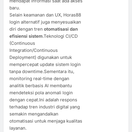
mendapat informasi saat ada akses
baru.
Selain keamanan dan UX, Horas88
login alternatif juga menyesuaikan
diri dengan tren
otomatisasi dan
efisiensi sistem
.Teknologi CI/CD
(Continuous
Integration/Continuous
Deployment) digunakan untuk
mempercepat update sistem login
tanpa downtime.Sementara itu,
monitoring real-time dengan
analitik berbasis AI membantu
mendeteksi pola anomali login
dengan cepat.Ini adalah respons
terhadap tren industri digital yang
semakin mengandalkan
otomatisasi untuk menjaga kualitas
layanan.