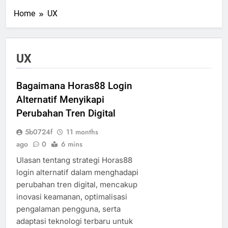
Home
UX
UX
Bagaimana Horas88 Login
Alternatif Menyikapi
Perubahan Tren Digital
5b0724f
11 months
ago
0
6 mins
Ulasan tentang strategi Horas88
login alternatif dalam menghadapi
perubahan tren digital, mencakup
inovasi keamanan, optimalisasi
pengalaman pengguna, serta
adaptasi teknologi terbaru untuk