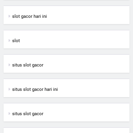
slot gacor hari ini
slot
situs slot gacor
situs slot gacor hari ini
situs slot gacor