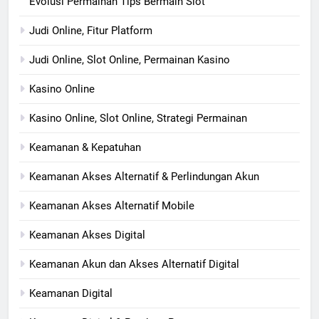
Evolusi Permainan Tips Bermain Slot
Judi Online, Fitur Platform
Judi Online, Slot Online, Permainan Kasino
Kasino Online
Kasino Online, Slot Online, Strategi Permainan
Keamanan & Kepatuhan
Keamanan Akses Alternatif & Perlindungan Akun
Keamanan Akses Alternatif Mobile
Keamanan Akses Digital
Keamanan Akun dan Akses Alternatif Digital
Keamanan Digital