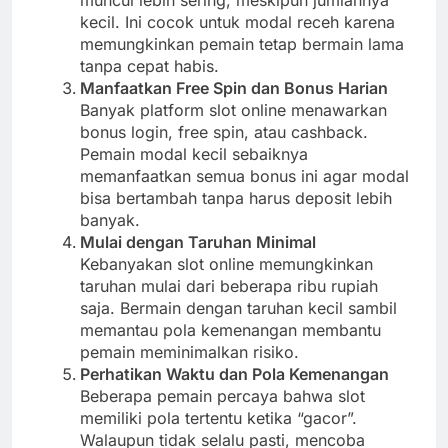
kecil. Ini cocok untuk modal receh karena
memungkinkan pemain tetap bermain lama
tanpa cepat habis.
Manfaatkan Free Spin dan Bonus Harian
Banyak platform slot online menawarkan
bonus login, free spin, atau cashback.
Pemain modal kecil sebaiknya
memanfaatkan semua bonus ini agar modal
bisa bertambah tanpa harus deposit lebih
banyak.
Mulai dengan Taruhan Minimal
Kebanyakan slot online memungkinkan
taruhan mulai dari beberapa ribu rupiah
saja. Bermain dengan taruhan kecil sambil
memantau pola kemenangan membantu
pemain meminimalkan risiko.
Perhatikan Waktu dan Pola Kemenangan
Beberapa pemain percaya bahwa slot
memiliki pola tertentu ketika “gacor”.
Walaupun tidak selalu pasti, mencoba