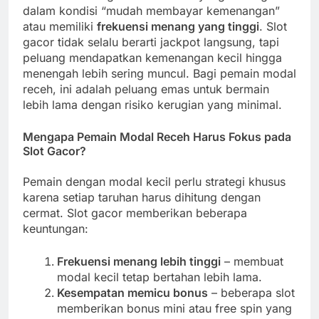
dalam kondisi “mudah membayar kemenangan”
atau memiliki
frekuensi menang yang tinggi
. Slot
gacor tidak selalu berarti jackpot langsung, tapi
peluang mendapatkan kemenangan kecil hingga
menengah lebih sering muncul. Bagi pemain modal
receh, ini adalah peluang emas untuk bermain
lebih lama dengan risiko kerugian yang minimal.
Mengapa Pemain Modal Receh Harus Fokus pada
Slot Gacor?
Pemain dengan modal kecil perlu strategi khusus
karena setiap taruhan harus dihitung dengan
cermat. Slot gacor memberikan beberapa
keuntungan:
Frekuensi menang lebih tinggi
– membuat
modal kecil tetap bertahan lebih lama.
Kesempatan memicu bonus
– beberapa slot
memberikan bonus mini atau free spin yang