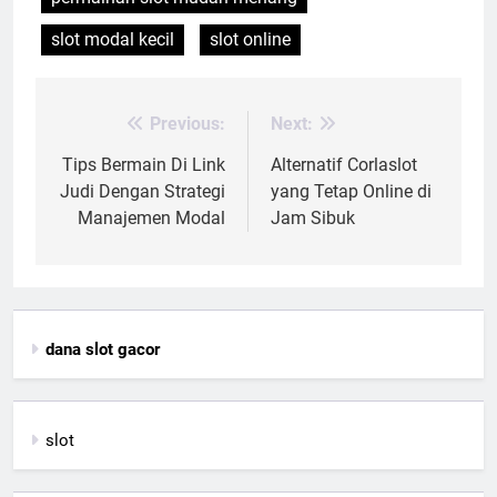
slot modal kecil
slot online
Previous:
Next:
Post
navigation
Tips Bermain Di Link
Alternatif Corlaslot
Judi Dengan Strategi
yang Tetap Online di
Manajemen Modal
Jam Sibuk
dana slot gacor
slot