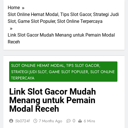
Home
Slot Online Hemat Modal, Tips Slot Gacor, Strategi Judi
Slot, Game Slot Populer, Slot Online Terpercaya
Link Slot Gacor Mudah Menang untuk Pemain Modal
Receh
SLOT ONLINE HEMAT MODAL, TIPS SLOT GACOR,
STRATEGI JUDI SLOT, GAME SLOT POPULER, SLOT ONLINE
TERPERCAYA
Link Slot Gacor Mudah
Menang untuk Pemain
Modal Receh
0
5b0724f
7 Months Ago
6 Mins