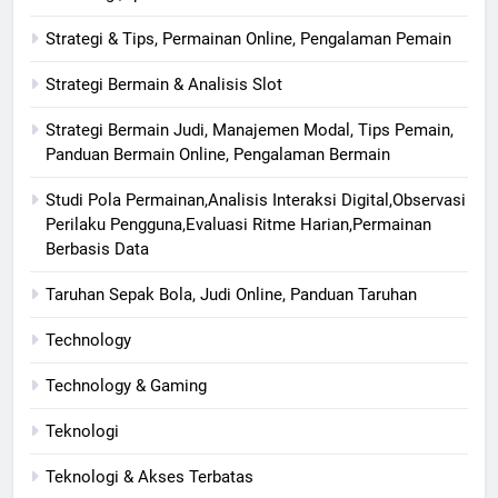
Strategi & Tips, Permainan Online, Pengalaman Pemain
Strategi Bermain & Analisis Slot
Strategi Bermain Judi, Manajemen Modal, Tips Pemain,
Panduan Bermain Online, Pengalaman Bermain
Studi Pola Permainan,Analisis Interaksi Digital,Observasi
Perilaku Pengguna,Evaluasi Ritme Harian,Permainan
Berbasis Data
Taruhan Sepak Bola, Judi Online, Panduan Taruhan
Technology
Technology & Gaming
Teknologi
Teknologi & Akses Terbatas