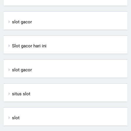
slot gacor
Slot gacor hari ini
slot gacor
situs slot
slot