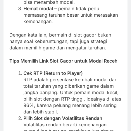
bisa menambah modal.
Hemat modal
– pemain tidak perlu
memasang taruhan besar untuk merasakan
kemenangan.
Dengan kata lain, bermain di slot gacor bukan
hanya soal keberuntungan, tapi juga strategi
dalam memilih game dan mengatur taruhan.
Tips Memilih Link Slot Gacor untuk Modal Receh
Cek RTP (Return to Player)
RTP adalah persentase kembali modal dari
total taruhan yang diberikan game dalam
jangka panjang. Untuk pemain modal kecil,
pilih slot dengan RTP tinggi, idealnya di atas
96%, karena peluang menang lebih sering
dan lebih stabil.
Pilih Slot dengan Volatilitas Rendah
Volatilitas rendah berarti kemenangan
muncul lebih sering, meskipun jumlahnya