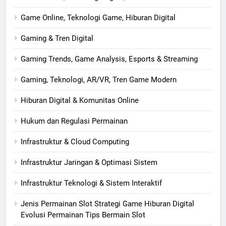
Game Online, Teknologi Game, Hiburan Digital
Gaming & Tren Digital
Gaming Trends, Game Analysis, Esports & Streaming
Gaming, Teknologi, AR/VR, Tren Game Modern
Hiburan Digital & Komunitas Online
Hukum dan Regulasi Permainan
Infrastruktur & Cloud Computing
Infrastruktur Jaringan & Optimasi Sistem
Infrastruktur Teknologi & Sistem Interaktif
Jenis Permainan Slot Strategi Game Hiburan Digital
Evolusi Permainan Tips Bermain Slot