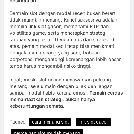
Kesimpulan
Bermain slot dengan modal receh bukan berarti
tidak mungkin menang. Kunci suksesnya adalah
memilih
link slot gacor
, memahami RTP dan
volatilitas game, serta menerapkan strategi
taruhan yang tepat. Dengan tips dan strategi di
atas, pemain modal kecil tetap bisa menikmati
pengalaman menang yang seru, bahkan
berpotensi mengantongi kemenangan lebih besar
tanpa harus mengambil risiko tinggi.
Ingat, meski slot online menawarkan peluang
menang, selalu main dengan bijak dan jangan
sampai modal habis karena emosi.
Pemain cerdas
memanfaatkan strategi, bukan hanya
keberuntungan semata.
Tagged:
cara menang slot
link slot gacor
permainan slot mudah menang