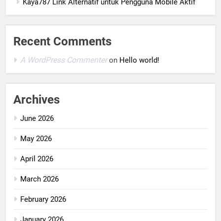
Kaya787 Link Alternatif untuk Pengguna Mobile Aktif
Recent Comments
A WordPress Commenter
on
Hello world!
Archives
June 2026
May 2026
April 2026
March 2026
February 2026
January 2026