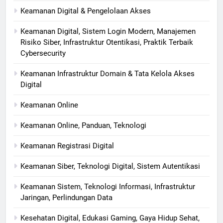
Keamanan Digital & Pengelolaan Akses
Keamanan Digital, Sistem Login Modern, Manajemen
Risiko Siber, Infrastruktur Otentikasi, Praktik Terbaik
Cybersecurity
Keamanan Infrastruktur Domain & Tata Kelola Akses
Digital
Keamanan Online
Keamanan Online, Panduan, Teknologi
Keamanan Registrasi Digital
Keamanan Siber, Teknologi Digital, Sistem Autentikasi
Keamanan Sistem, Teknologi Informasi, Infrastruktur
Jaringan, Perlindungan Data
Kesehatan Digital, Edukasi Gaming, Gaya Hidup Sehat,