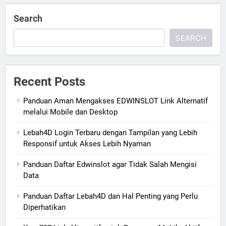
Search
SEARCH
Recent Posts
Panduan Aman Mengakses EDWINSLOT Link Alternatif
melalui Mobile dan Desktop
Lebah4D Login Terbaru dengan Tampilan yang Lebih
Responsif untuk Akses Lebih Nyaman
Panduan Daftar Edwinslot agar Tidak Salah Mengisi
Data
Panduan Daftar Lebah4D dan Hal Penting yang Perlu
Diperhatikan