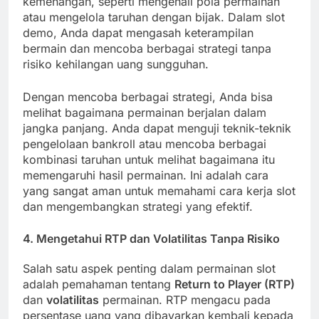
kemenangan, seperti mengenali pola permainan
atau mengelola taruhan dengan bijak. Dalam slot
demo, Anda dapat mengasah keterampilan
bermain dan mencoba berbagai strategi tanpa
risiko kehilangan uang sungguhan.
Dengan mencoba berbagai strategi, Anda bisa
melihat bagaimana permainan berjalan dalam
jangka panjang. Anda dapat menguji teknik-teknik
pengelolaan bankroll atau mencoba berbagai
kombinasi taruhan untuk melihat bagaimana itu
memengaruhi hasil permainan. Ini adalah cara
yang sangat aman untuk memahami cara kerja slot
dan mengembangkan strategi yang efektif.
4.
Mengetahui RTP dan Volatilitas Tanpa Risiko
Salah satu aspek penting dalam permainan slot
adalah pemahaman tentang
Return to Player (RTP)
dan
volatilitas
permainan. RTP mengacu pada
persentase uang yang dibayarkan kembali kepada