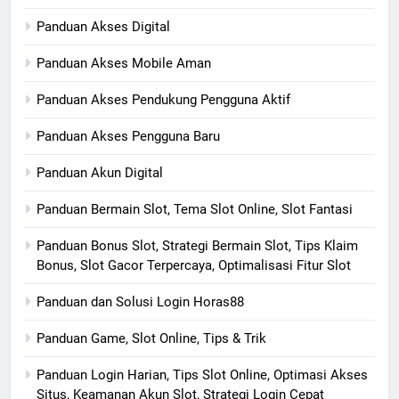
Panduan Akses Digital
Panduan Akses Mobile Aman
Panduan Akses Pendukung Pengguna Aktif
Panduan Akses Pengguna Baru
Panduan Akun Digital
Panduan Bermain Slot, Tema Slot Online, Slot Fantasi
Panduan Bonus Slot, Strategi Bermain Slot, Tips Klaim
Bonus, Slot Gacor Terpercaya, Optimalisasi Fitur Slot
Panduan dan Solusi Login Horas88
Panduan Game, Slot Online, Tips & Trik
Panduan Login Harian, Tips Slot Online, Optimasi Akses
Situs, Keamanan Akun Slot, Strategi Login Cepat