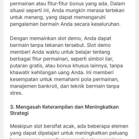
permainan atau fitur-fitur bonus yang ada. Dalam
situasi seperti ini, Anda mungkin merasa tertekan
untuk menang, yang dapat memengaruhi
pengalaman bermain Anda secara keseluruhan.
Dengan memainkan slot demo, Anda dapat
bermain tanpa tekanan tersebut. Slot demo
memberi Anda waktu untuk belajar tentang
berbagai fitur permainan, seperti simbol liar,
putaran gratis, atau bonus khusus lainnya, tanpa
khawatir kehilangan uang Anda. Ini memberi
kesempatan untuk memahami pola permainan,
manajemen bankroll, dan teknik bermain tanpa
stres.
3.
Mengasah Keterampilan dan Meningkatkan
Strategi
Meskipun slot bersifat acak, ada beberapa elemen
yang dapat dipelajari untuk meningkatkan peluang