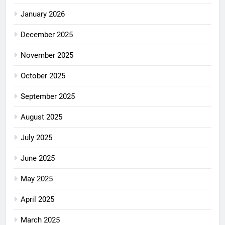
January 2026
December 2025
November 2025
October 2025
September 2025
August 2025
July 2025
June 2025
May 2025
April 2025
March 2025