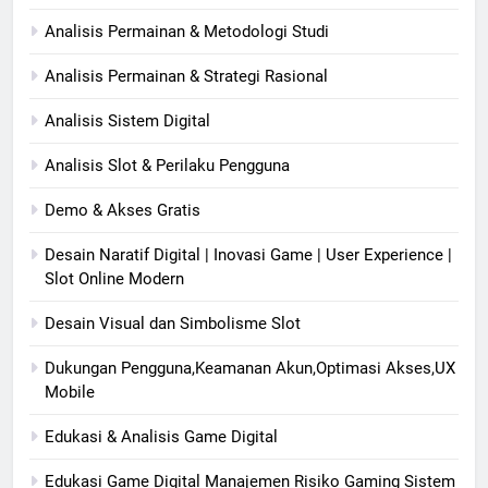
Analisis Permainan & Metodologi Studi
Analisis Permainan & Strategi Rasional
Analisis Sistem Digital
Analisis Slot & Perilaku Pengguna
Demo & Akses Gratis
Desain Naratif Digital | Inovasi Game | User Experience |
Slot Online Modern
Desain Visual dan Simbolisme Slot
Dukungan Pengguna,Keamanan Akun,Optimasi Akses,UX
Mobile
Edukasi & Analisis Game Digital
Edukasi Game Digital Manajemen Risiko Gaming Sistem