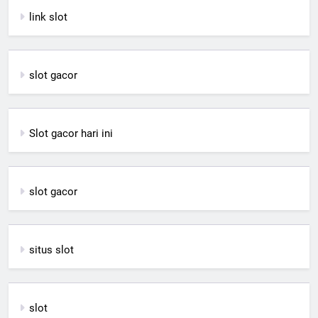
link slot
slot gacor
Slot gacor hari ini
slot gacor
situs slot
slot