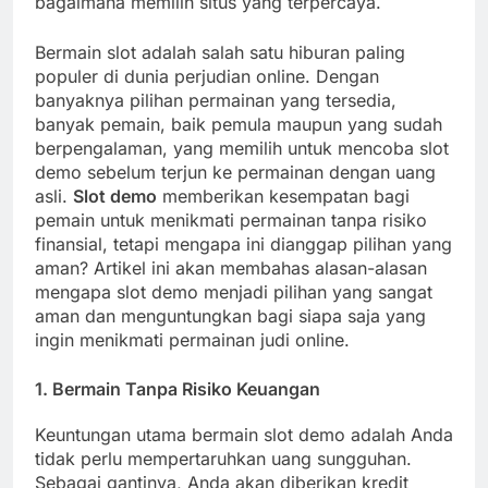
bagaimana memilih situs yang terpercaya.
Bermain slot adalah salah satu hiburan paling
populer di dunia perjudian online. Dengan
banyaknya pilihan permainan yang tersedia,
banyak pemain, baik pemula maupun yang sudah
berpengalaman, yang memilih untuk mencoba slot
demo sebelum terjun ke permainan dengan uang
asli.
Slot demo
memberikan kesempatan bagi
pemain untuk menikmati permainan tanpa risiko
finansial, tetapi mengapa ini dianggap pilihan yang
aman? Artikel ini akan membahas alasan-alasan
mengapa slot demo menjadi pilihan yang sangat
aman dan menguntungkan bagi siapa saja yang
ingin menikmati permainan judi online.
1.
Bermain Tanpa Risiko Keuangan
Keuntungan utama bermain slot demo adalah Anda
tidak perlu mempertaruhkan uang sungguhan.
Sebagai gantinya, Anda akan diberikan kredit