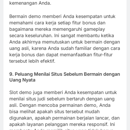
kemenangan Anda.
Bermain demo memberi Anda kesempatan untuk
memahami cara kerja setiap fitur bonus dan
bagaimana mereka memengaruhi gameplay
secara keseluruhan. Ini sangat membantu ketika
Anda akhirnya memutuskan untuk bermain dengan
uang asli, karena Anda sudah familiar dengan cara
kerja bonus dan dapat memanfaatkan fitur-fitur
tersebut lebih efektif.
9.
Peluang Menilai Situs Sebelum Bermain dengan
Uang Nyata
Slot demo juga memberi Anda kesempatan untuk
menilai situs judi sebelum bertaruh dengan uang
asli. Dengan mencoba permainan demo, Anda
bisa melihat apakah situs tersebut mudah
digunakan, apakah permainan berjalan lancar, dan
apakah layanan pelanggan mereka responsif. Ini