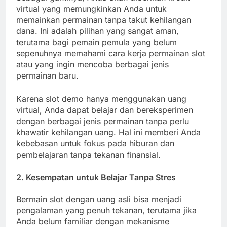
virtual yang memungkinkan Anda untuk
memainkan permainan tanpa takut kehilangan
dana. Ini adalah pilihan yang sangat aman,
terutama bagi pemain pemula yang belum
sepenuhnya memahami cara kerja permainan slot
atau yang ingin mencoba berbagai jenis
permainan baru.
Karena slot demo hanya menggunakan uang
virtual, Anda dapat belajar dan bereksperimen
dengan berbagai jenis permainan tanpa perlu
khawatir kehilangan uang. Hal ini memberi Anda
kebebasan untuk fokus pada hiburan dan
pembelajaran tanpa tekanan finansial.
2.
Kesempatan untuk Belajar Tanpa Stres
Bermain slot dengan uang asli bisa menjadi
pengalaman yang penuh tekanan, terutama jika
Anda belum familiar dengan mekanisme