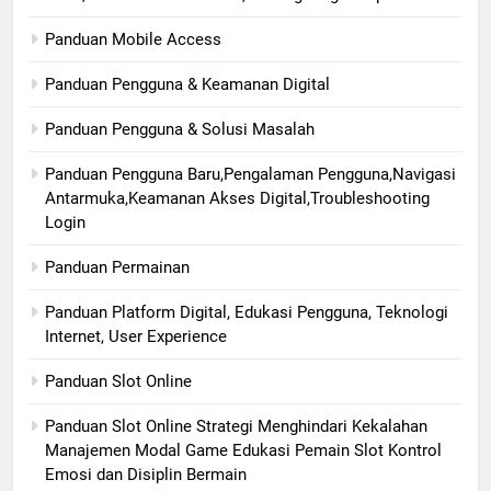
Panduan Mobile Access
Panduan Pengguna & Keamanan Digital
Panduan Pengguna & Solusi Masalah
Panduan Pengguna Baru,Pengalaman Pengguna,Navigasi
Antarmuka,Keamanan Akses Digital,Troubleshooting
Login
Panduan Permainan
Panduan Platform Digital, Edukasi Pengguna, Teknologi
Internet, User Experience
Panduan Slot Online
Panduan Slot Online Strategi Menghindari Kekalahan
Manajemen Modal Game Edukasi Pemain Slot Kontrol
Emosi dan Disiplin Bermain