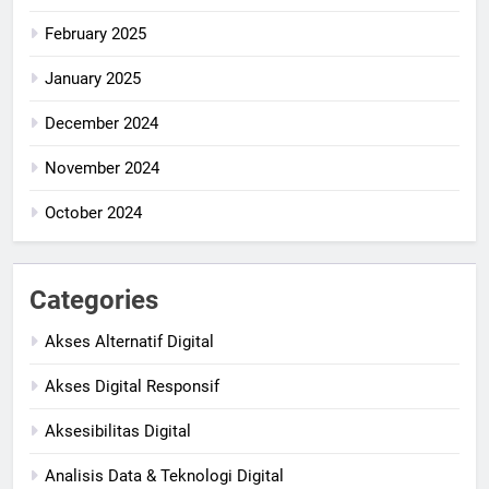
February 2025
January 2025
December 2024
November 2024
October 2024
Categories
Akses Alternatif Digital
Akses Digital Responsif
Aksesibilitas Digital
Analisis Data & Teknologi Digital