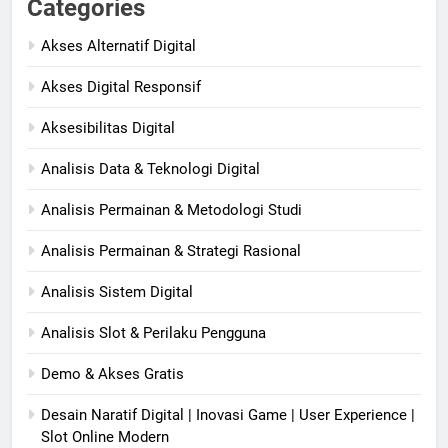
Categories
Akses Alternatif Digital
Akses Digital Responsif
Aksesibilitas Digital
Analisis Data & Teknologi Digital
Analisis Permainan & Metodologi Studi
Analisis Permainan & Strategi Rasional
Analisis Sistem Digital
Analisis Slot & Perilaku Pengguna
Demo & Akses Gratis
Desain Naratif Digital | Inovasi Game | User Experience |
Slot Online Modern