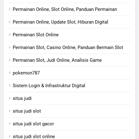
Permainan Online, Slot Online, Panduan Permainan
Permainan Online, Update Slot, Hiburan Digital
Permainan Slot Online
Permainan Slot, Casino Online, Panduan Bermain Slot
Permainan Slot, Judi Online, Analisis Game
pokemon787
Sistem Login & Infrastruktur Digital
situs judi
situs judi slot
situs judi slot gacor
situs judi slot online