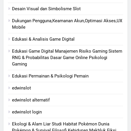
Desain Visual dan Simbolisme Slot
Dukungan Pengguna,Keamanan Akun,Optimasi Akses,UX
Mobile
Edukasi & Analisis Game Digital
Edukasi Game Digital Manajemen Risiko Gaming Sistem
RNG & Probabilitas Dasar Game Online Psikologi
Gaming
Edukasi Permainan & Psikologi Pemain
edwinslot
edwinslot alternatif
edwinslot login
Ekologi & Alam Liar Studi Habitat Pokémon Dunia
Pokémon & Survival Filosofi Kehidupan Makhluk Fiksi