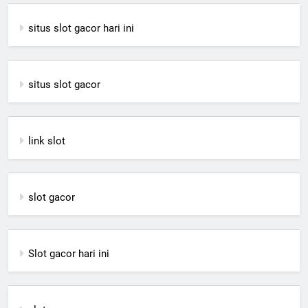
situs slot gacor hari ini
situs slot gacor
link slot
slot gacor
Slot gacor hari ini