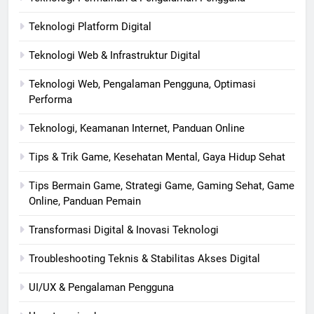
Teknologi Platform Digital
Teknologi Web & Infrastruktur Digital
Teknologi Web, Pengalaman Pengguna, Optimasi
Performa
Teknologi, Keamanan Internet, Panduan Online
Tips & Trik Game, Kesehatan Mental, Gaya Hidup Sehat
Tips Bermain Game, Strategi Game, Gaming Sehat, Game
Online, Panduan Pemain
Transformasi Digital & Inovasi Teknologi
Troubleshooting Teknis & Stabilitas Akses Digital
UI/UX & Pengalaman Pengguna