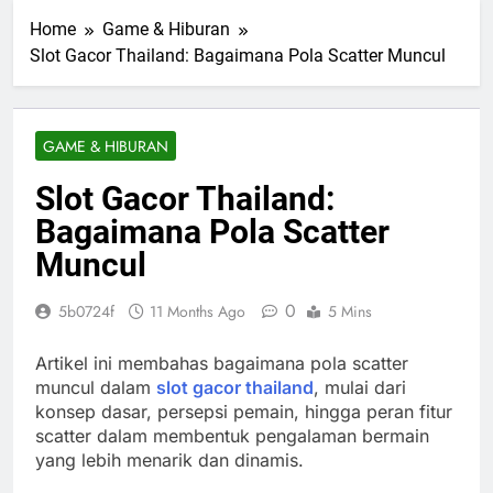
Home
Game & Hiburan
Slot Gacor Thailand: Bagaimana Pola Scatter Muncul
GAME & HIBURAN
Slot Gacor Thailand:
Bagaimana Pola Scatter
Muncul
0
5b0724f
11 Months Ago
5 Mins
Artikel ini membahas bagaimana pola scatter
muncul dalam
slot gacor thailand
, mulai dari
konsep dasar, persepsi pemain, hingga peran fitur
scatter dalam membentuk pengalaman bermain
yang lebih menarik dan dinamis.