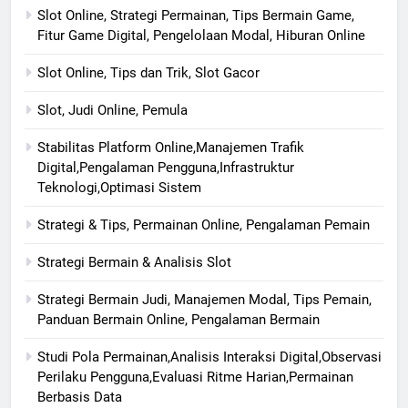
Slot Online, Strategi Permainan, Tips Bermain Game,
Fitur Game Digital, Pengelolaan Modal, Hiburan Online
Slot Online, Tips dan Trik, Slot Gacor
Slot, Judi Online, Pemula
Stabilitas Platform Online,Manajemen Trafik
Digital,Pengalaman Pengguna,Infrastruktur
Teknologi,Optimasi Sistem
Strategi & Tips, Permainan Online, Pengalaman Pemain
Strategi Bermain & Analisis Slot
Strategi Bermain Judi, Manajemen Modal, Tips Pemain,
Panduan Bermain Online, Pengalaman Bermain
Studi Pola Permainan,Analisis Interaksi Digital,Observasi
Perilaku Pengguna,Evaluasi Ritme Harian,Permainan
Berbasis Data