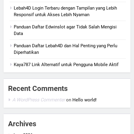
Lebah4D Login Terbaru dengan Tampilan yang Lebih
Responsif untuk Akses Lebih Nyaman
Panduan Daftar Edwinslot agar Tidak Salah Mengisi
Data
Panduan Daftar Lebah4D dan Hal Penting yang Perlu
Diperhatikan
Kaya787 Link Alternatif untuk Pengguna Mobile Aktif
Recent Comments
A WordPress Commenter
on
Hello world!
Archives