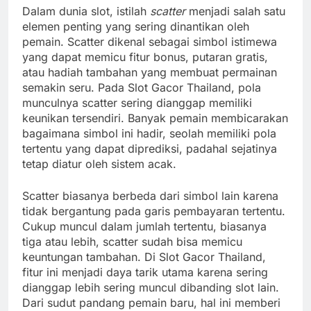
Dalam dunia slot, istilah
scatter
menjadi salah satu
elemen penting yang sering dinantikan oleh
pemain. Scatter dikenal sebagai simbol istimewa
yang dapat memicu fitur bonus, putaran gratis,
atau hadiah tambahan yang membuat permainan
semakin seru. Pada Slot Gacor Thailand, pola
munculnya scatter sering dianggap memiliki
keunikan tersendiri. Banyak pemain membicarakan
bagaimana simbol ini hadir, seolah memiliki pola
tertentu yang dapat diprediksi, padahal sejatinya
tetap diatur oleh sistem acak.
Scatter biasanya berbeda dari simbol lain karena
tidak bergantung pada garis pembayaran tertentu.
Cukup muncul dalam jumlah tertentu, biasanya
tiga atau lebih, scatter sudah bisa memicu
keuntungan tambahan. Di Slot Gacor Thailand,
fitur ini menjadi daya tarik utama karena sering
dianggap lebih sering muncul dibanding slot lain.
Dari sudut pandang pemain baru, hal ini memberi