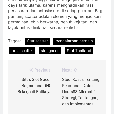
daya tarik utama, karena menghadirkan rasa
penasaran dan antusiasme di setiap putaran. Bagi
pemain, scatter adalah elemen yang menjadikan
permainan lebih berwarna, penuh kejutan, dan
layak untuk dinikmati secara realistis.
Tagged:
fitur scatter
pengalaman pemain
pola scatter
slot gacor
Slot Thailand
Previous:
Next:
Post
navigation
Situs Slot Gacor:
Studi Kasus Tentang
Bagaimana RNG
Keamanan Data di
Bekerja di Baliknya
Horas88 Alternatif:
Strategi, Tantangan,
dan Implementasi