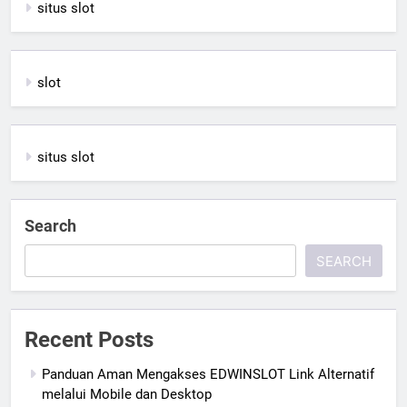
situs slot
slot
situs slot
Search
SEARCH
Recent Posts
Panduan Aman Mengakses EDWINSLOT Link Alternatif
melalui Mobile dan Desktop