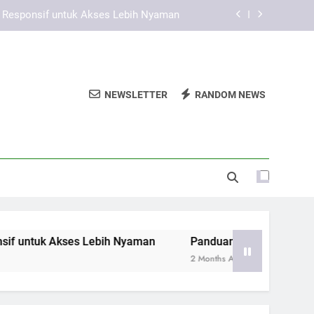
h Responsif untuk Akses Lebih Nyaman
winslot agar Tidak Salah Mengisi Data
n Hal Penting yang Perlu Diperhatikan
NEWSLETTER
RANDOM NEWS
ternatif melalui Mobile dan Desktop
h Responsif untuk Akses Lebih Nyaman
et Vet Food Tips. Sumber Terpercaya Untuk Pemilik Hewan.
winslot agar Tidak Salah Mengisi Data
n Hal Penting yang Perlu Diperhatikan
kses Lebih Nyaman
Panduan Daftar Edwinslot agar Tidak
2 Months Ago