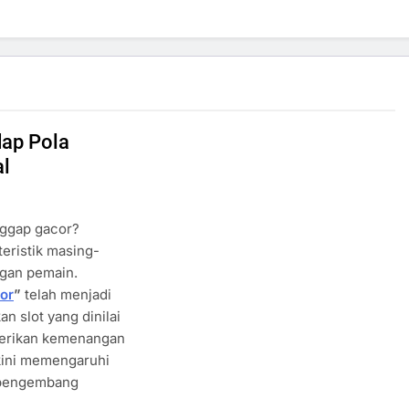
dap Pola
l
nggap gacor?
eristik masing-
gan pemain.
cor
”
telah menjadi
n slot yang dinilai
erikan kemenangan
akini memengaruhi
pengembang