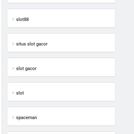
slot88
situs slot gacor
slot gacor
slot
spaceman