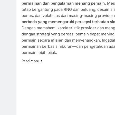
permainan dan pengalaman menang pemain.
Mesk
tetap bergantung pada RNG dan peluang, desain si
bonus, dan volatilitas dari masing-masing provide
berbeda yang memengaruhi persepsi terhadap slo
Dengan memahami karakteristik provider dan men
dengan strategi yang cerdas, pemain dapat mening
bermain secara efisien dan menyenangkan. Ingatlah
permainan berbasis hiburan—dan pengetahuan adala
bermain lebih bijak.
Read More