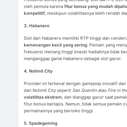
oleh pemula karena
fitur bonus yang mudah dipa
kompetitif
, meskipun volatilitasnya lebih rendah da
3.
Habanero
Slot dari Habanero memiliki RTP tinggi dan cende
kemenangan kecil yang sering
. Pemain yang meny
frekuensi menang tinggi (meski hadiahnya tidak bes
menganggap game Habanero sebagai slot gacor.
4.
Nolimit City
Provider ini terkenal dengan gameplay inovatif dan 
dari Nolimit City seperti
San Quentin
atau
Fire in t
volatilitas ekstrem
, dan dianggap gacor saat pema
fitur bonus berlapis. Namun, tidak semua pemain 
permainannya yang berisiko tinggi.
5.
Spadegaming