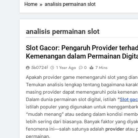
Home
analisis permainan slot
analisis permainan slot
Slot Gacor: Pengaruh Provider terha
Kemenangan dalam Permainan Digita
5b0724f
1 Year Ago
0
7 Mins
Apakah provider game memengaruhi slot yang dia
Temukan analisis lengkap tentang bagaimana karakt
masing provider dapat memengaruhi pola kemenan
Dalam dunia permainan slot digital, istilah
“
Slot ga
istilah populer yang digunakan untuk menggambarka
“mudah menang” atau sedang dalam kondisi memb
lebih sering dari biasanya. Banyak faktor yang diy
fenomena ini—salah satunya adalah
provider
atau 
permainan.