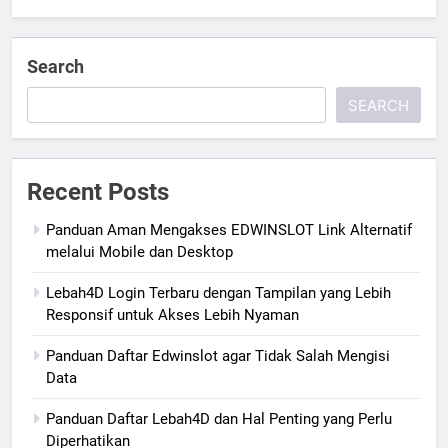
Search
SEARCH
Recent Posts
Panduan Aman Mengakses EDWINSLOT Link Alternatif
melalui Mobile dan Desktop
Lebah4D Login Terbaru dengan Tampilan yang Lebih
Responsif untuk Akses Lebih Nyaman
Panduan Daftar Edwinslot agar Tidak Salah Mengisi
Data
Panduan Daftar Lebah4D dan Hal Penting yang Perlu
Diperhatikan