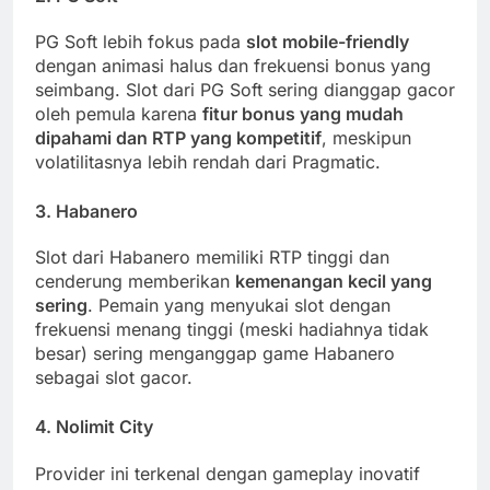
PG Soft lebih fokus pada
slot mobile-friendly
dengan animasi halus dan frekuensi bonus yang
seimbang. Slot dari PG Soft sering dianggap gacor
oleh pemula karena
fitur bonus yang mudah
dipahami dan RTP yang kompetitif
, meskipun
volatilitasnya lebih rendah dari Pragmatic.
3.
Habanero
Slot dari Habanero memiliki RTP tinggi dan
cenderung memberikan
kemenangan kecil yang
sering
. Pemain yang menyukai slot dengan
frekuensi menang tinggi (meski hadiahnya tidak
besar) sering menganggap game Habanero
sebagai slot gacor.
4.
Nolimit City
Provider ini terkenal dengan gameplay inovatif