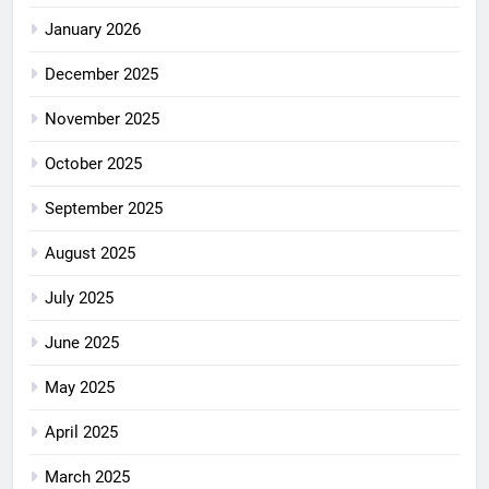
January 2026
December 2025
November 2025
October 2025
September 2025
August 2025
July 2025
June 2025
May 2025
April 2025
March 2025