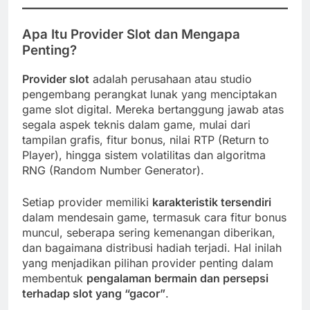
Apa Itu Provider Slot dan Mengapa
Penting?
Provider slot
adalah perusahaan atau studio
pengembang perangkat lunak yang menciptakan
game slot digital. Mereka bertanggung jawab atas
segala aspek teknis dalam game, mulai dari
tampilan grafis, fitur bonus, nilai RTP (Return to
Player), hingga sistem volatilitas dan algoritma
RNG (Random Number Generator).
Setiap provider memiliki
karakteristik tersendiri
dalam mendesain game, termasuk cara fitur bonus
muncul, seberapa sering kemenangan diberikan,
dan bagaimana distribusi hadiah terjadi. Hal inilah
yang menjadikan pilihan provider penting dalam
membentuk
pengalaman bermain dan persepsi
terhadap slot yang “gacor”
.