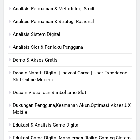
Analisis Permainan & Metodologi Studi
Analisis Permainan & Strategi Rasional
Analisis Sistem Digital
Analisis Slot & Perilaku Pengguna
Demo & Akses Gratis
Desain Naratif Digital | Inovasi Game | User Experience |
Slot Online Modern
Desain Visual dan Simbolisme Slot
Dukungan Pengguna,Keamanan Akun,Optimasi Akses,UX
Mobile
Edukasi & Analisis Game Digital
Edukasi Game Digital Manajemen Risiko Gaming Sistem