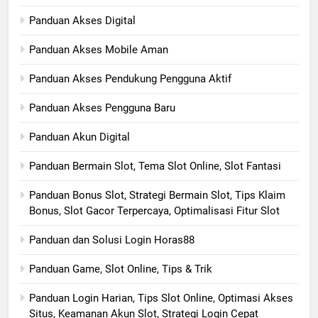
Panduan Akses Digital
Panduan Akses Mobile Aman
Panduan Akses Pendukung Pengguna Aktif
Panduan Akses Pengguna Baru
Panduan Akun Digital
Panduan Bermain Slot, Tema Slot Online, Slot Fantasi
Panduan Bonus Slot, Strategi Bermain Slot, Tips Klaim
Bonus, Slot Gacor Terpercaya, Optimalisasi Fitur Slot
Panduan dan Solusi Login Horas88
Panduan Game, Slot Online, Tips & Trik
Panduan Login Harian, Tips Slot Online, Optimasi Akses
Situs, Keamanan Akun Slot, Strategi Login Cepat