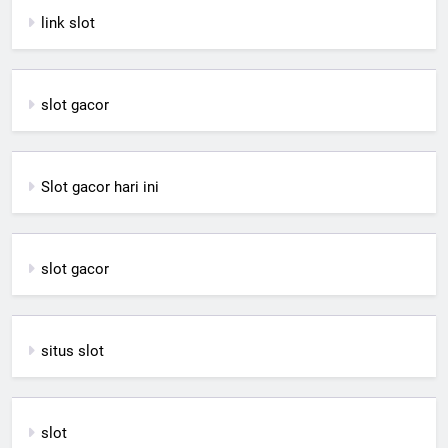
link slot
slot gacor
Slot gacor hari ini
slot gacor
situs slot
slot