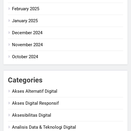
February 2025
January 2025
December 2024
November 2024
October 2024
Categories
Akses Alternatif Digital
Akses Digital Responsif
Aksesibilitas Digital
Analisis Data & Teknologi Digital