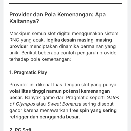
Provider dan Pola Kemenangan: Apa
Kaitannya?
Meskipun semua slot digital menggunakan sistem
RNG yang acak,
logika desain masing-masing
provider
menciptakan dinamika permainan yang
unik. Berikut beberapa contoh pengaruh provider
terhadap pola kemenangan:
1.
Pragmatic Play
Provider ini dikenal luas dengan slot yang punya
volatilitas tinggi namun potensi kemenangan
besar
. Banyak game dari Pragmatic seperti
Gates
of Olympus
atau
Sweet Bonanza
sering disebut
gacor karena menawarkan
free spin yang sering
retrigger dan pengganda besar
.
2.
PG Soft