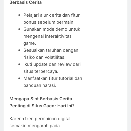
Berbasis Cerita
Pelajari alur cerita dan fitur
bonus sebelum bermain.
Gunakan mode demo untuk
mengenal interaktivitas
game.
Sesuaikan taruhan dengan
risiko dan volatilitas.
Ikuti update dan review dari
situs terpercaya.
Manfaatkan fitur tutorial dan
panduan narasi.
Mengapa Slot Berbasis Cerita
Penting di Situs Gacor Hari Ini?
Karena tren permainan digital
semakin mengarah pada