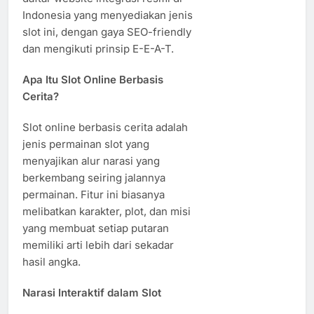
Indonesia yang menyediakan jenis
slot ini, dengan gaya SEO-friendly
dan mengikuti prinsip E-E-A-T.
Apa Itu Slot Online Berbasis
Cerita?
Slot online berbasis cerita adalah
jenis permainan slot yang
menyajikan alur narasi yang
berkembang seiring jalannya
permainan. Fitur ini biasanya
melibatkan karakter, plot, dan misi
yang membuat setiap putaran
memiliki arti lebih dari sekadar
hasil angka.
Narasi Interaktif dalam Slot