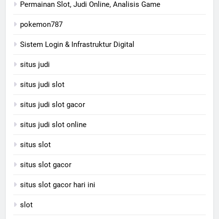
Permainan Slot, Judi Online, Analisis Game
pokemon787
Sistem Login & Infrastruktur Digital
situs judi
situs judi slot
situs judi slot gacor
situs judi slot online
situs slot
situs slot gacor
situs slot gacor hari ini
slot