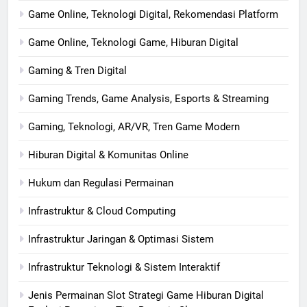
Game Online, Teknologi Digital, Rekomendasi Platform
Game Online, Teknologi Game, Hiburan Digital
Gaming & Tren Digital
Gaming Trends, Game Analysis, Esports & Streaming
Gaming, Teknologi, AR/VR, Tren Game Modern
Hiburan Digital & Komunitas Online
Hukum dan Regulasi Permainan
Infrastruktur & Cloud Computing
Infrastruktur Jaringan & Optimasi Sistem
Infrastruktur Teknologi & Sistem Interaktif
Jenis Permainan Slot Strategi Game Hiburan Digital