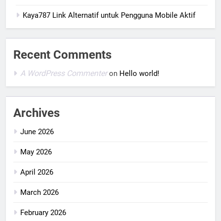
Kaya787 Link Alternatif untuk Pengguna Mobile Aktif
Recent Comments
A WordPress Commenter
on
Hello world!
Archives
June 2026
May 2026
April 2026
March 2026
February 2026