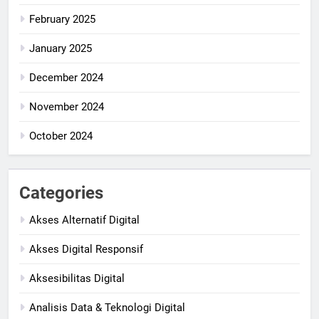
February 2025
January 2025
December 2024
November 2024
October 2024
Categories
Akses Alternatif Digital
Akses Digital Responsif
Aksesibilitas Digital
Analisis Data & Teknologi Digital