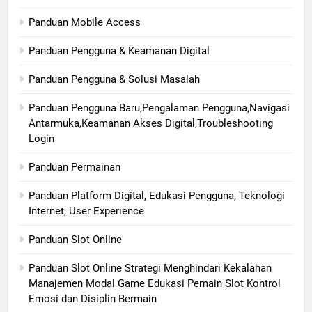
Panduan Mobile Access
Panduan Pengguna & Keamanan Digital
Panduan Pengguna & Solusi Masalah
Panduan Pengguna Baru,Pengalaman Pengguna,Navigasi
Antarmuka,Keamanan Akses Digital,Troubleshooting
Login
Panduan Permainan
Panduan Platform Digital, Edukasi Pengguna, Teknologi
Internet, User Experience
Panduan Slot Online
Panduan Slot Online Strategi Menghindari Kekalahan
Manajemen Modal Game Edukasi Pemain Slot Kontrol
Emosi dan Disiplin Bermain