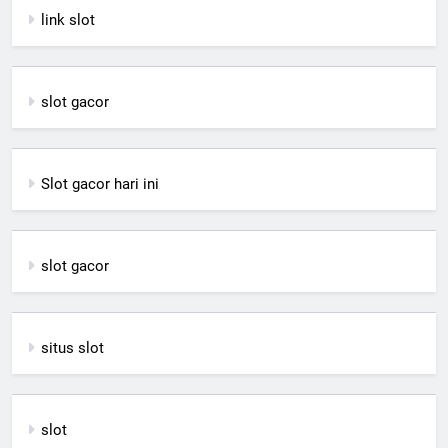
link slot
slot gacor
Slot gacor hari ini
slot gacor
situs slot
slot