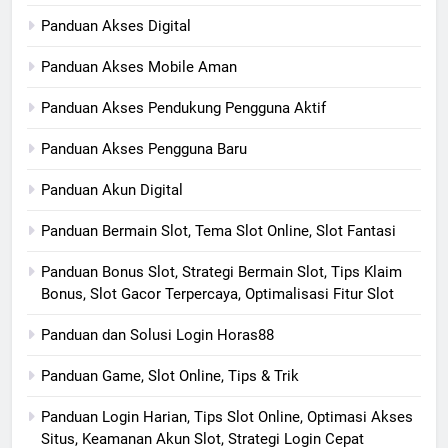
Panduan Akses Digital
Panduan Akses Mobile Aman
Panduan Akses Pendukung Pengguna Aktif
Panduan Akses Pengguna Baru
Panduan Akun Digital
Panduan Bermain Slot, Tema Slot Online, Slot Fantasi
Panduan Bonus Slot, Strategi Bermain Slot, Tips Klaim
Bonus, Slot Gacor Terpercaya, Optimalisasi Fitur Slot
Panduan dan Solusi Login Horas88
Panduan Game, Slot Online, Tips & Trik
Panduan Login Harian, Tips Slot Online, Optimasi Akses
Situs, Keamanan Akun Slot, Strategi Login Cepat