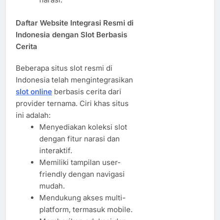
Daftar Website Integrasi Resmi di
Indonesia dengan Slot Berbasis
Cerita
Beberapa situs slot resmi di
Indonesia telah mengintegrasikan
slot online
berbasis cerita dari
provider ternama. Ciri khas situs
ini adalah:
Menyediakan koleksi slot
dengan fitur narasi dan
interaktif.
Memiliki tampilan user-
friendly dengan navigasi
mudah.
Mendukung akses multi-
platform, termasuk mobile.