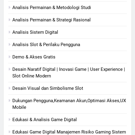
Analisis Permainan & Metodologi Studi
Analisis Permainan & Strategi Rasional
Analisis Sistem Digital
Analisis Slot & Perilaku Pengguna
Demo & Akses Gratis
Desain Naratif Digital | Inovasi Game | User Experience |
Slot Online Modern
Desain Visual dan Simbolisme Slot
Dukungan Pengguna,Keamanan Akun,Optimasi Akses,UX
Mobile
Edukasi & Analisis Game Digital
Edukasi Game Digital Manajemen Risiko Gaming Sistem