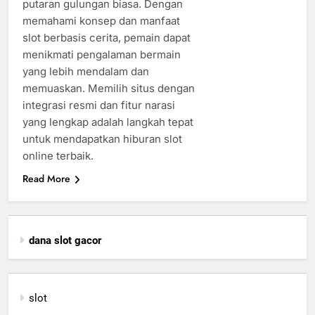
putaran gulungan biasa. Dengan
memahami konsep dan manfaat
slot berbasis cerita, pemain dapat
menikmati pengalaman bermain
yang lebih mendalam dan
memuaskan. Memilih situs dengan
integrasi resmi dan fitur narasi
yang lengkap adalah langkah tepat
untuk mendapatkan hiburan slot
online terbaik.
Read More
dana slot gacor
slot