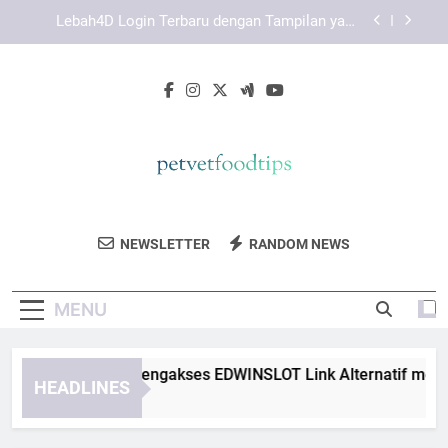
Skip
Panduan Daftar Edwinslot agar Tidak Salah
to
Mengisi Data
content
Panduan Daftar Lebah4D dan Hal Penting yang
Perlu Diperhatikan
Panduan Aman Mengakses EDWINSLOT Link
Alternatif melalui Mobile dan Desktop
Lebah4D Login Terbaru dengan Tampilan yang
Lebih Responsif untuk Akses Lebih Nyaman
Panduan Daftar Edwinslot agar Tidak Salah
Mengisi Data
Pet Vet Food
Pelajari Tentang Nutrisi Dan Kesehatan
Panduan Daftar Lebah4D dan Hal Penting yang
NEWSLETTER
RANDOM NEWS
Tips
Perlu Diperhatikan
Hewan Peliharaan Anda Dengan Pet Vet
Food Tips. Sumber Terpercaya Untuk
MENU
Pemilik Hewan.
nduan Aman Mengakses EDWINSLOT Link Alternatif melalui M
HEADLINES
Month Ago