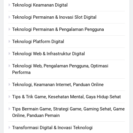
Teknologi Keamanan Digital
Teknologi Permainan & Inovasi Slot Digital
Teknologi Permainan & Pengalaman Pengguna
Teknologi Platform Digital
Teknologi Web & Infrastruktur Digital
Teknologi Web, Pengalaman Pengguna, Optimasi
Performa
Teknologi, Keamanan Internet, Panduan Online
Tips & Trik Game, Kesehatan Mental, Gaya Hidup Sehat
Tips Bermain Game, Strategi Game, Gaming Sehat, Game
Online, Panduan Pemain
Transformasi Digital & Inovasi Teknologi