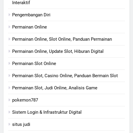
Interaktif
Pengembangan Diri
Permainan Online
Permainan Online, Slot Online, Panduan Permainan
Permainan Online, Update Slot, Hiburan Digital
Permainan Slot Online
Permainan Slot, Casino Online, Panduan Bermain Slot
Permainan Slot, Judi Online, Analisis Game
pokemon787
Sistem Login & Infrastruktur Digital
situs judi