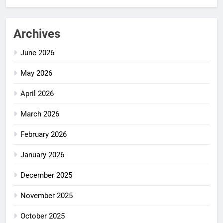
Archives
June 2026
May 2026
April 2026
March 2026
February 2026
January 2026
December 2025
November 2025
October 2025