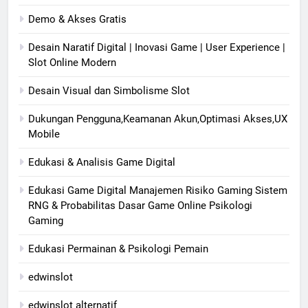
Demo & Akses Gratis
Desain Naratif Digital | Inovasi Game | User Experience |
Slot Online Modern
Desain Visual dan Simbolisme Slot
Dukungan Pengguna,Keamanan Akun,Optimasi Akses,UX
Mobile
Edukasi & Analisis Game Digital
Edukasi Game Digital Manajemen Risiko Gaming Sistem
RNG & Probabilitas Dasar Game Online Psikologi
Gaming
Edukasi Permainan & Psikologi Pemain
edwinslot
edwinslot alternatif