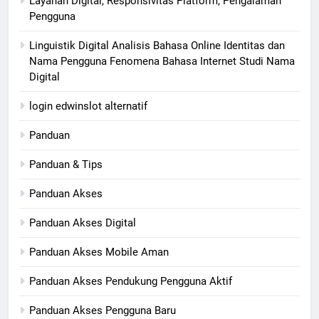
Layanan Digital, Responsivitas Platform, Pengalaman
Pengguna
Linguistik Digital Analisis Bahasa Online Identitas dan
Nama Pengguna Fenomena Bahasa Internet Studi Nama
Digital
login edwinslot alternatif
Panduan
Panduan & Tips
Panduan Akses
Panduan Akses Digital
Panduan Akses Mobile Aman
Panduan Akses Pendukung Pengguna Aktif
Panduan Akses Pengguna Baru