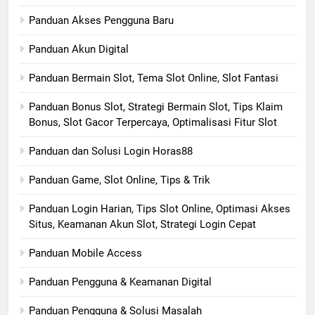
Panduan Akses Pengguna Baru
Panduan Akun Digital
Panduan Bermain Slot, Tema Slot Online, Slot Fantasi
Panduan Bonus Slot, Strategi Bermain Slot, Tips Klaim
Bonus, Slot Gacor Terpercaya, Optimalisasi Fitur Slot
Panduan dan Solusi Login Horas88
Panduan Game, Slot Online, Tips & Trik
Panduan Login Harian, Tips Slot Online, Optimasi Akses
Situs, Keamanan Akun Slot, Strategi Login Cepat
Panduan Mobile Access
Panduan Pengguna & Keamanan Digital
Panduan Pengguna & Solusi Masalah