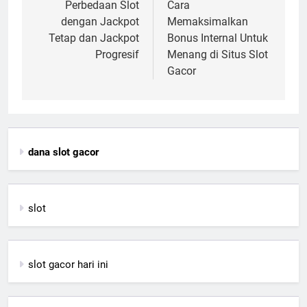
navigation
Perbedaan Slot
Cara
dengan Jackpot
Memaksimalkan
Tetap dan Jackpot
Bonus Internal Untuk
Progresif
Menang di Situs Slot
Gacor
dana slot gacor
slot
slot gacor hari ini