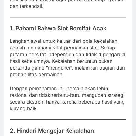
dan terkendali.
1. Pahami Bahwa Slot Bersifat Acak
Langkah awal untuk keluar dari pola kekalahan
adalah memahami sifat permainan slot. Setiap
putaran bersifat independen dan tidak dipengaruhi
hasil sebelumnya. Kekalahan beruntun bukan
pertanda game “mengunci”, melainkan bagian dari
probabilitas permainan.
Dengan pemahaman ini, pemain akan lebih
rasional dan tidak terburu-buru mengubah strategi
secara ekstrem hanya karena beberapa hasil yang
kurang baik.
2. Hindari Mengejar Kekalahan