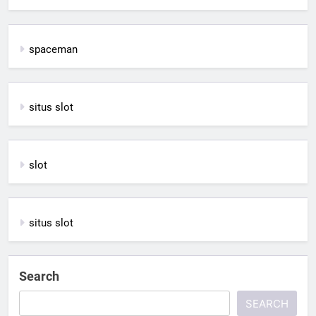
spaceman
situs slot
slot
situs slot
Search
SEARCH