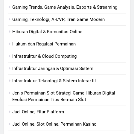
Gaming Trends, Game Analysis, Esports & Streaming
Gaming, Teknologi, AR/VR, Tren Game Modern
Hiburan Digital & Komunitas Online
Hukum dan Regulasi Permainan
Infrastruktur & Cloud Computing
Infrastruktur Jaringan & Optimasi Sistem
Infrastruktur Teknologi & Sistem Interaktif
Jenis Permainan Slot Strategi Game Hiburan Digital
Evolusi Permainan Tips Bermain Slot
Judi Online, Fitur Platform
Judi Online, Slot Online, Permainan Kasino