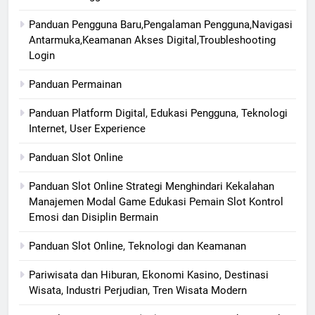
Panduan Pengguna Baru,Pengalaman Pengguna,Navigasi
Antarmuka,Keamanan Akses Digital,Troubleshooting
Login
Panduan Permainan
Panduan Platform Digital, Edukasi Pengguna, Teknologi
Internet, User Experience
Panduan Slot Online
Panduan Slot Online Strategi Menghindari Kekalahan
Manajemen Modal Game Edukasi Pemain Slot Kontrol
Emosi dan Disiplin Bermain
Panduan Slot Online, Teknologi dan Keamanan
Pariwisata dan Hiburan, Ekonomi Kasino, Destinasi
Wisata, Industri Perjudian, Tren Wisata Modern