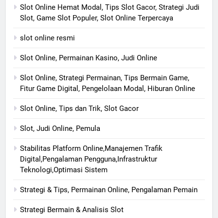
Slot Online Hemat Modal, Tips Slot Gacor, Strategi Judi
Slot, Game Slot Populer, Slot Online Terpercaya
slot online resmi
Slot Online, Permainan Kasino, Judi Online
Slot Online, Strategi Permainan, Tips Bermain Game,
Fitur Game Digital, Pengelolaan Modal, Hiburan Online
Slot Online, Tips dan Trik, Slot Gacor
Slot, Judi Online, Pemula
Stabilitas Platform Online,Manajemen Trafik
Digital,Pengalaman Pengguna,Infrastruktur
Teknologi,Optimasi Sistem
Strategi & Tips, Permainan Online, Pengalaman Pemain
Strategi Bermain & Analisis Slot