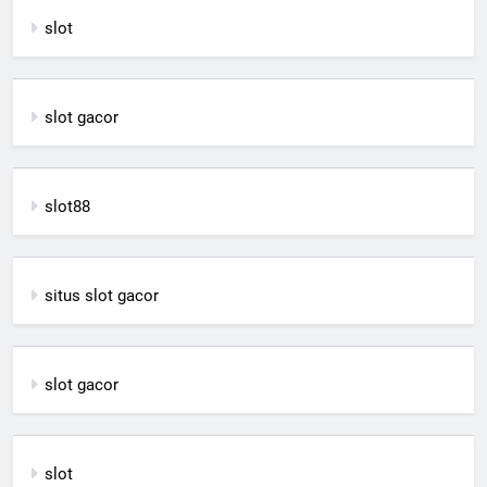
slot
slot gacor
slot88
situs slot gacor
slot gacor
slot