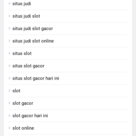
situs judi
situs judi slot
situs judi slot gacor
situs judi slot online
situs slot
situs slot gacor
situs slot gacor hari ini
slot
slot gacor
slot gacor hari ini
slot online