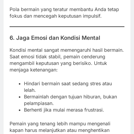
Pola bermain yang teratur membantu Anda tetap
fokus dan mencegah keputusan impulsif.
6. Jaga Emosi dan Kondisi Mental
Kondisi mental sangat memengaruhi hasil bermain.
Saat emosi tidak stabil, pemain cenderung
mengambil keputusan yang berisiko. Untuk
menjaga ketenangan:
Hindari bermain saat sedang stres atau
lelah.
Bermainlah dengan tujuan hiburan, bukan
pelampiasan.
Berhenti jika mulai merasa frustrasi.
Pemain yang tenang lebih mampu mengenali
kapan harus melanjutkan atau menghentikan