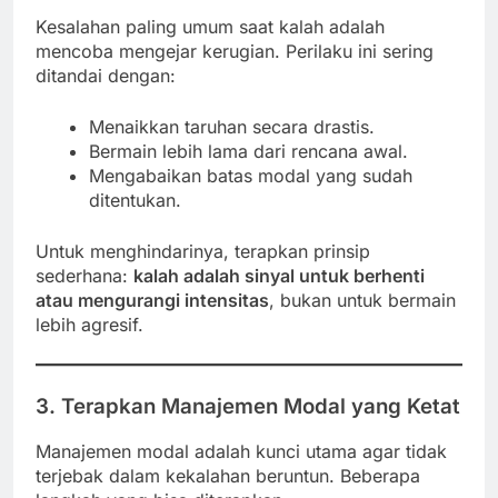
Kesalahan paling umum saat kalah adalah
mencoba mengejar kerugian. Perilaku ini sering
ditandai dengan:
Menaikkan taruhan secara drastis.
Bermain lebih lama dari rencana awal.
Mengabaikan batas modal yang sudah
ditentukan.
Untuk menghindarinya, terapkan prinsip
sederhana:
kalah adalah sinyal untuk berhenti
atau mengurangi intensitas
, bukan untuk bermain
lebih agresif.
3. Terapkan Manajemen Modal yang Ketat
Manajemen modal adalah kunci utama agar tidak
terjebak dalam kekalahan beruntun. Beberapa