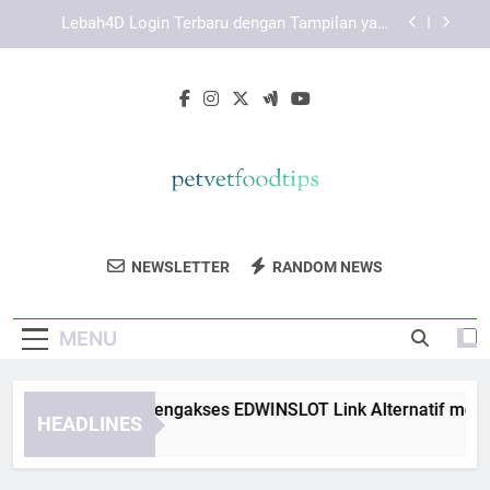
Skip
Panduan Daftar Edwinslot agar Tidak Salah
to
Mengisi Data
content
Panduan Daftar Lebah4D dan Hal Penting yang
Perlu Diperhatikan
Panduan Aman Mengakses EDWINSLOT Link
Alternatif melalui Mobile dan Desktop
Lebah4D Login Terbaru dengan Tampilan yang
Lebih Responsif untuk Akses Lebih Nyaman
Panduan Daftar Edwinslot agar Tidak Salah
Mengisi Data
Pet Vet Food
Pelajari Tentang Nutrisi Dan Kesehatan
Panduan Daftar Lebah4D dan Hal Penting yang
NEWSLETTER
RANDOM NEWS
Tips
Perlu Diperhatikan
Hewan Peliharaan Anda Dengan Pet Vet
Food Tips. Sumber Terpercaya Untuk
MENU
Pemilik Hewan.
nduan Aman Mengakses EDWINSLOT Link Alternatif melalui M
HEADLINES
Month Ago