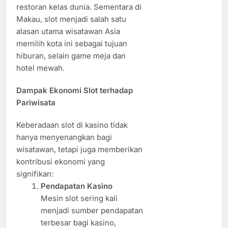
restoran kelas dunia. Sementara di
Makau, slot menjadi salah satu
alasan utama wisatawan Asia
memilih kota ini sebagai tujuan
hiburan, selain game meja dan
hotel mewah.
Dampak Ekonomi Slot terhadap
Pariwisata
Keberadaan slot di kasino tidak
hanya menyenangkan bagi
wisatawan, tetapi juga memberikan
kontribusi ekonomi yang
signifikan:
Pendapatan Kasino
Mesin slot sering kali
menjadi sumber pendapatan
terbesar bagi kasino,