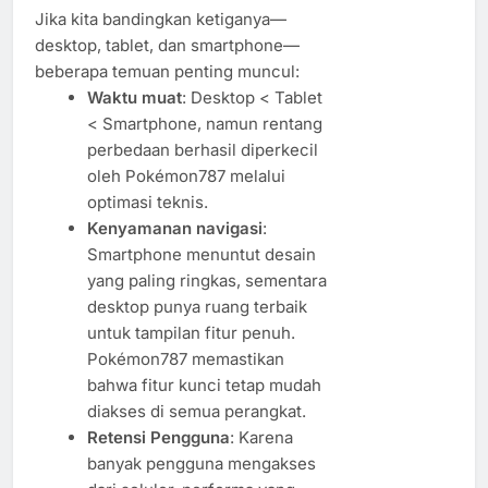
Jika kita bandingkan ketiganya—
desktop, tablet, dan smartphone—
beberapa temuan penting muncul:
Waktu muat
: Desktop < Tablet
< Smartphone, namun rentang
perbedaan berhasil diperkecil
oleh Pokémon787 melalui
optimasi teknis.
Kenyamanan navigasi
:
Smartphone menuntut desain
yang paling ringkas, sementara
desktop punya ruang terbaik
untuk tampilan fitur penuh.
Pokémon787 memastikan
bahwa fitur kunci tetap mudah
diakses di semua perangkat.
Retensi Pengguna
: Karena
banyak pengguna mengakses