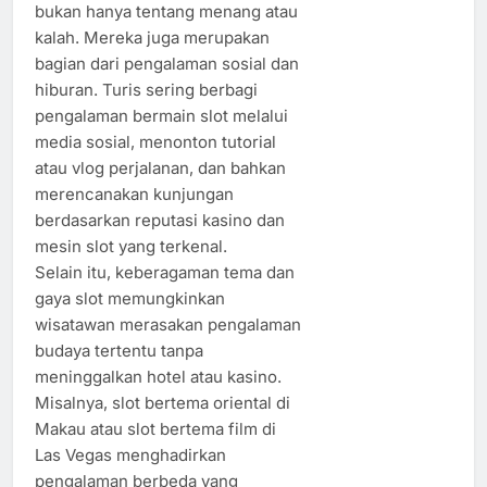
bukan hanya tentang menang atau
kalah. Mereka juga merupakan
bagian dari pengalaman sosial dan
hiburan. Turis sering berbagi
pengalaman bermain slot melalui
media sosial, menonton tutorial
atau vlog perjalanan, dan bahkan
merencanakan kunjungan
berdasarkan reputasi kasino dan
mesin slot yang terkenal.
Selain itu, keberagaman tema dan
gaya slot memungkinkan
wisatawan merasakan pengalaman
budaya tertentu tanpa
meninggalkan hotel atau kasino.
Misalnya, slot bertema oriental di
Makau atau slot bertema film di
Las Vegas menghadirkan
pengalaman berbeda yang