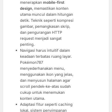
menerapkan
mobile-first
design
, memastikan konten
utama muncul dalam hitungan
detik. Teknik seperti kompresi
gambar, pemangkasan skrip,
dan pengurangan HTTP
request menjadi sangat
penting.
Navigasi harus intuitif dalam
keadaan terbatas ruang layar.
Pokémon787
menyederhanakan menu,
menggunakan ikon yang jelas,
dan menyusun halaman agar
scroll pendek-ke-atas sudah
cukup untuk menemukan
konten utama.
Adaptasi fitur seperti caching
lokal, sistem penyimpanan