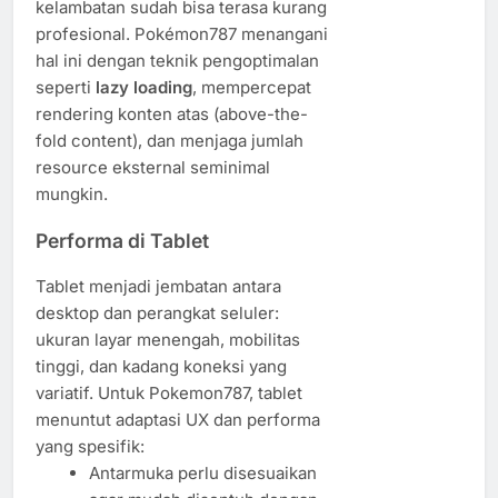
kelambatan sudah bisa terasa kurang
profesional. Pokémon787 menangani
hal ini dengan teknik pengoptimalan
seperti
lazy loading
, mempercepat
rendering konten atas (above-the-
fold content), dan menjaga jumlah
resource eksternal seminimal
mungkin.
Performa di Tablet
Tablet menjadi jembatan antara
desktop dan perangkat seluler:
ukuran layar menengah, mobilitas
tinggi, dan kadang koneksi yang
variatif. Untuk Pokemon787, tablet
menuntut adaptasi UX dan performa
yang spesifik:
Antarmuka perlu disesuaikan