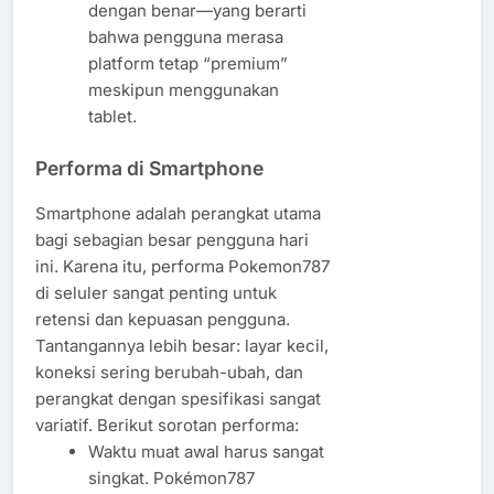
dengan benar—yang berarti
bahwa pengguna merasa
platform tetap “premium”
meskipun menggunakan
tablet.
Performa di Smartphone
Smartphone adalah perangkat utama
bagi sebagian besar pengguna hari
ini. Karena itu, performa Pokemon787
di seluler sangat penting untuk
retensi dan kepuasan pengguna.
Tantangannya lebih besar: layar kecil,
koneksi sering berubah-ubah, dan
perangkat dengan spesifikasi sangat
variatif. Berikut sorotan performa:
Waktu muat awal harus sangat
singkat. Pokémon787