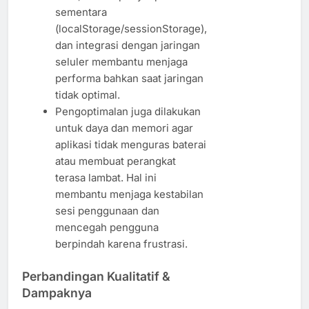
sementara
(localStorage/sessionStorage),
dan integrasi dengan jaringan
seluler membantu menjaga
performa bahkan saat jaringan
tidak optimal.
Pengoptimalan juga dilakukan
untuk daya dan memori agar
aplikasi tidak menguras baterai
atau membuat perangkat
terasa lambat. Hal ini
membantu menjaga kestabilan
sesi penggunaan dan
mencegah pengguna
berpindah karena frustrasi.
Perbandingan Kualitatif &
Dampaknya