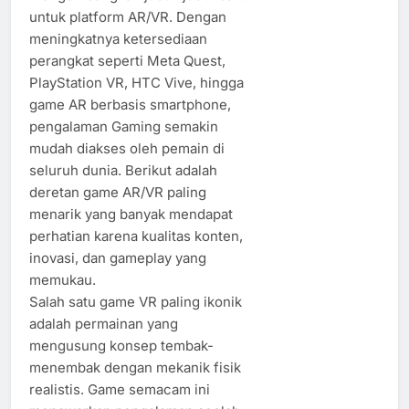
untuk platform AR/VR. Dengan
meningkatnya ketersediaan
perangkat seperti Meta Quest,
PlayStation VR, HTC Vive, hingga
game AR berbasis smartphone,
pengalaman Gaming semakin
mudah diakses oleh pemain di
seluruh dunia. Berikut adalah
deretan game AR/VR paling
menarik yang banyak mendapat
perhatian karena kualitas konten,
inovasi, dan gameplay yang
memukau.
Salah satu game VR paling ikonik
adalah permainan yang
mengusung konsep tembak-
menembak dengan mekanik fisik
realistis. Game semacam ini