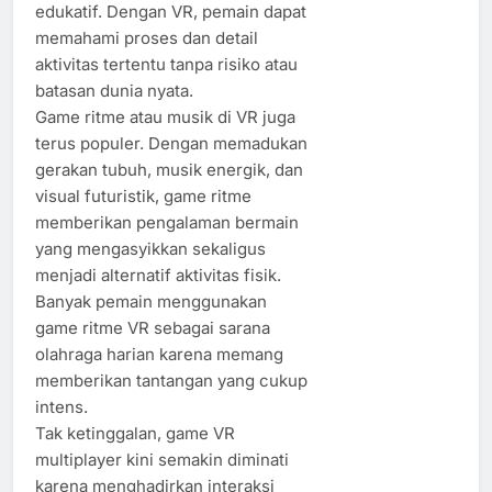
edukatif. Dengan VR, pemain dapat
memahami proses dan detail
aktivitas tertentu tanpa risiko atau
batasan dunia nyata.
Game ritme atau musik di VR juga
terus populer. Dengan memadukan
gerakan tubuh, musik energik, dan
visual futuristik, game ritme
memberikan pengalaman bermain
yang mengasyikkan sekaligus
menjadi alternatif aktivitas fisik.
Banyak pemain menggunakan
game ritme VR sebagai sarana
olahraga harian karena memang
memberikan tantangan yang cukup
intens.
Tak ketinggalan, game VR
multiplayer kini semakin diminati
karena menghadirkan interaksi