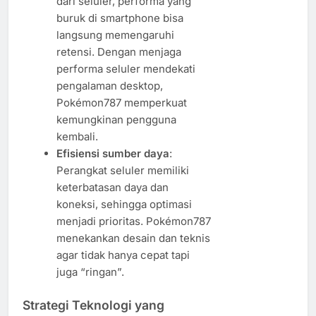
dari seluler, performa yang
buruk di smartphone bisa
langsung memengaruhi
retensi. Dengan menjaga
performa seluler mendekati
pengalaman desktop,
Pokémon787 memperkuat
kemungkinan pengguna
kembali.
Efisiensi sumber daya
:
Perangkat seluler memiliki
keterbatasan daya dan
koneksi, sehingga optimasi
menjadi prioritas. Pokémon787
menekankan desain dan teknis
agar tidak hanya cepat tapi
juga “ringan”.
Strategi Teknologi yang