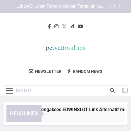
Skip
Panduan Daftar Edwinslot agar Tidak Salah
to
Mengisi Data
content
Panduan Daftar Lebah4D dan Hal Penting yang
Perlu Diperhatikan
Panduan Aman Mengakses EDWINSLOT Link
Alternatif melalui Mobile dan Desktop
Lebah4D Login Terbaru dengan Tampilan yang
Lebih Responsif untuk Akses Lebih Nyaman
Panduan Daftar Edwinslot agar Tidak Salah
Mengisi Data
Pet Vet Food
Pelajari Tentang Nutrisi Dan Kesehatan
Panduan Daftar Lebah4D dan Hal Penting yang
NEWSLETTER
RANDOM NEWS
Tips
Perlu Diperhatikan
Hewan Peliharaan Anda Dengan Pet Vet
Food Tips. Sumber Terpercaya Untuk
MENU
Pemilik Hewan.
nduan Aman Mengakses EDWINSLOT Link Alternatif melalui M
HEADLINES
onth Ago