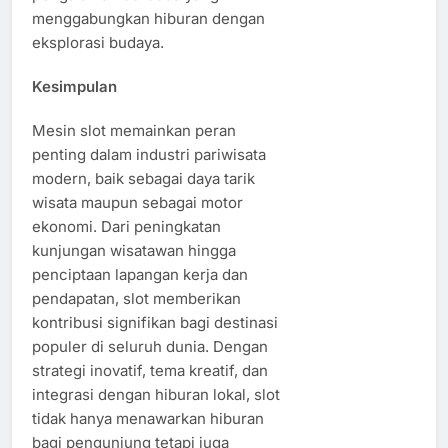
menggabungkan hiburan dengan
eksplorasi budaya.
Kesimpulan
Mesin slot memainkan peran
penting dalam industri pariwisata
modern, baik sebagai daya tarik
wisata maupun sebagai motor
ekonomi. Dari peningkatan
kunjungan wisatawan hingga
penciptaan lapangan kerja dan
pendapatan, slot memberikan
kontribusi signifikan bagi destinasi
populer di seluruh dunia. Dengan
strategi inovatif, tema kreatif, dan
integrasi dengan hiburan lokal, slot
tidak hanya menawarkan hiburan
bagi pengunjung tetapi juga