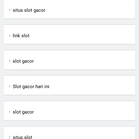
situs slot gacor
link slot
slot gacor
Slot gacor hari ini
slot gacor
situs slot