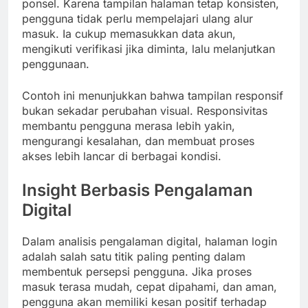
ponsel. Karena tampilan halaman tetap konsisten,
pengguna tidak perlu mempelajari ulang alur
masuk. Ia cukup memasukkan data akun,
mengikuti verifikasi jika diminta, lalu melanjutkan
penggunaan.
Contoh ini menunjukkan bahwa tampilan responsif
bukan sekadar perubahan visual. Responsivitas
membantu pengguna merasa lebih yakin,
mengurangi kesalahan, dan membuat proses
akses lebih lancar di berbagai kondisi.
Insight Berbasis Pengalaman
Digital
Dalam analisis pengalaman digital, halaman login
adalah salah satu titik paling penting dalam
membentuk persepsi pengguna. Jika proses
masuk terasa mudah, cepat dipahami, dan aman,
pengguna akan memiliki kesan positif terhadap