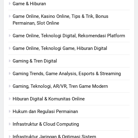
Game & Hiburan
Game Online, Kasino Online, Tips & Trik, Bonus
Permainan, Slot Online
Game Online, Teknologi Digital, Rekomendasi Platform
Game Online, Teknologi Game, Hiburan Digital
Gaming & Tren Digital
Gaming Trends, Game Analysis, Esports & Streaming
Gaming, Teknologi, AR/VR, Tren Game Modern
Hiburan Digital & Komunitas Online
Hukum dan Regulasi Permainan
Infrastruktur & Cloud Computing
Infrastruktur Jaringan & Optimasi Sistem