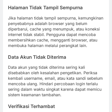
Halaman Tidak Tampil Sempurna
Jika halaman tidak tampil sempurna, kemungkinan
penyebabnya adalah browser yang belum
diperbarui, cache yang menumpuk, atau koneksi
internet tidak stabil. Pengguna dapat mencoba
membersihkan cache, mengganti browser, atau
membuka halaman melalui perangkat lain.
Data Akun Tidak Diterima
Data akun yang tidak diterima sering kali
disebabkan oleh kesalahan pengetikan. Periksa
kembali username, email, atau kata sandi sebelum
mencoba ulang. Hindari percobaan login terlalu
sering dalam waktu singkat karena dapat memicu
sistem keamanan tambahan.
Verifikasi Terhambat