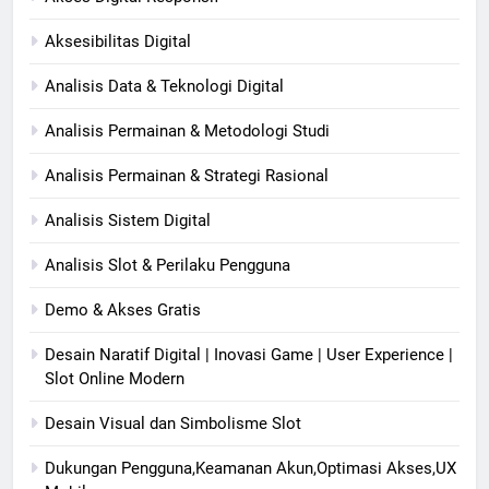
Aksesibilitas Digital
Analisis Data & Teknologi Digital
Analisis Permainan & Metodologi Studi
Analisis Permainan & Strategi Rasional
Analisis Sistem Digital
Analisis Slot & Perilaku Pengguna
Demo & Akses Gratis
Desain Naratif Digital | Inovasi Game | User Experience |
Slot Online Modern
Desain Visual dan Simbolisme Slot
Dukungan Pengguna,Keamanan Akun,Optimasi Akses,UX