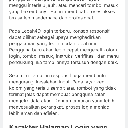
menggulir terlalu jauh, atau mencari tombol masuk
yang tersembunyi. Hal ini membuat proses akses
terasa lebih sederhana dan profesional.
Pada Lebah4D login terbaru, konsep responsif
dapat dilihat sebagai upaya menghadirkan
pengalaman yang lebih mudah dipahami.
Pengguna baru akan lebih cepat mengenali kolom
login, tombol masuk, instruksi verifikasi, dan menu
pendukung jika tampilannya tersusun dengan baik.
Selain itu, tampilan responsif juga membantu
mengurangi kesalahan input. Pada layar kecil,
kolom yang terlalu sempit atau tombol yang tidak
terlihat jelas dapat membuat pengguna salah
mengetik data akun. Dengan tampilan yang lebih
menyesuaikan perangkat, proses login menjadi
lebih aman dan efisien.
Karakter Halaman Login yang