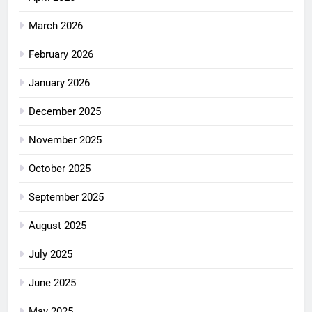
March 2026
February 2026
January 2026
December 2025
November 2025
October 2025
September 2025
August 2025
July 2025
June 2025
May 2025