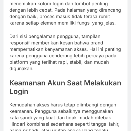
menemukan kolom login dan tombol penting
dengan lebih cepat. Pada halaman yang dirancang
dengan baik, proses masuk tidak terasa rumit
karena setiap elemen memiliki fungsi yang jelas.
Dari sisi pengalaman pengguna, tampilan
responsif memberikan kesan bahwa brand
memperhatikan kenyamanan akses. Hal ini penting
karena pengguna cenderung lebih percaya pada
platform yang terlihat rapi, stabil, dan mudah
digunakan.
Keamanan Akun Saat Melakukan
Login
Kemudahan akses harus tetap diimbangi dengan
keamanan. Pengguna sebaiknya menggunakan
kata sandi yang kuat dan tidak mudah ditebak.
Hindari kombinasi sederhana seperti tanggal lahir,
nama pribadi, atau urutan angka yang terlalu