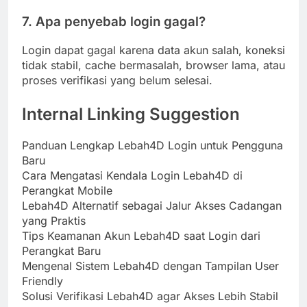
7. Apa penyebab login gagal?
Login dapat gagal karena data akun salah, koneksi
tidak stabil, cache bermasalah, browser lama, atau
proses verifikasi yang belum selesai.
Internal Linking Suggestion
Panduan Lengkap Lebah4D Login untuk Pengguna
Baru
Cara Mengatasi Kendala Login Lebah4D di
Perangkat Mobile
Lebah4D Alternatif sebagai Jalur Akses Cadangan
yang Praktis
Tips Keamanan Akun Lebah4D saat Login dari
Perangkat Baru
Mengenal Sistem Lebah4D dengan Tampilan User
Friendly
Solusi Verifikasi Lebah4D agar Akses Lebih Stabil