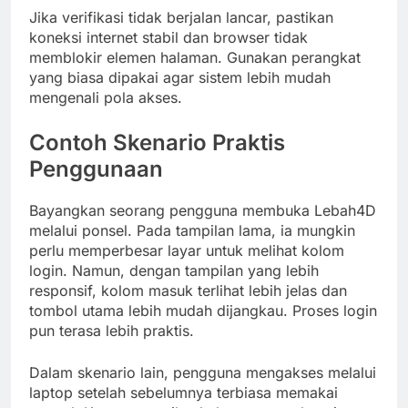
Jika verifikasi tidak berjalan lancar, pastikan
koneksi internet stabil dan browser tidak
memblokir elemen halaman. Gunakan perangkat
yang biasa dipakai agar sistem lebih mudah
mengenali pola akses.
Contoh Skenario Praktis
Penggunaan
Bayangkan seorang pengguna membuka Lebah4D
melalui ponsel. Pada tampilan lama, ia mungkin
perlu memperbesar layar untuk melihat kolom
login. Namun, dengan tampilan yang lebih
responsif, kolom masuk terlihat lebih jelas dan
tombol utama lebih mudah dijangkau. Proses login
pun terasa lebih praktis.
Dalam skenario lain, pengguna mengakses melalui
laptop setelah sebelumnya terbiasa memakai