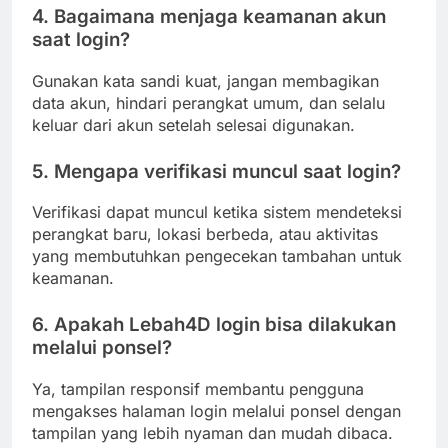
4. Bagaimana menjaga keamanan akun
saat login?
Gunakan kata sandi kuat, jangan membagikan
data akun, hindari perangkat umum, dan selalu
keluar dari akun setelah selesai digunakan.
5. Mengapa verifikasi muncul saat login?
Verifikasi dapat muncul ketika sistem mendeteksi
perangkat baru, lokasi berbeda, atau aktivitas
yang membutuhkan pengecekan tambahan untuk
keamanan.
6. Apakah Lebah4D login bisa dilakukan
melalui ponsel?
Ya, tampilan responsif membantu pengguna
mengakses halaman login melalui ponsel dengan
tampilan yang lebih nyaman dan mudah dibaca.