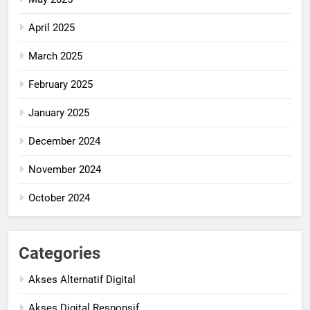
April 2025
March 2025
February 2025
January 2025
December 2024
November 2024
October 2024
Categories
Akses Alternatif Digital
Akses Digital Responsif