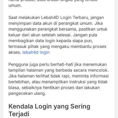
umum.
Saat melakukan Lebah4D Login Terbaru, jangan
menyimpan data akun di perangkat umum. Jika
menggunakan perangkat bersama, pastikan untuk
keluar dari akun setelah selesai. Jangan pula
membagikan data login kepada siapa pun,
termasuk pihak yang mengaku membantu proses
akses.
lebah4d login
Pengguna juga perlu berhati-hati jika menemukan
tampilan halaman yang berbeda secara mencolok.
Jika halaman terlihat tidak rapi, meminta informasi
berlebihan, atau menampilkan instruksi yang tidak
biasa, sebaiknya hentikan proses dan lakukan
pengecekan ulang.
Kendala Login yang Sering
Terjadi