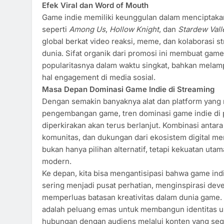
Efek Viral dan Word of Mouth
Game indie memiliki keunggulan dalam menciptaka
seperti
Among Us
,
Hollow Knight
, dan
Stardew Vall
global berkat video reaksi, meme, dan kolaborasi s
dunia. Sifat organik dari promosi ini membuat game
popularitasnya dalam waktu singkat, bahkan mela
hal engagement di media sosial.
Masa Depan Dominasi Game Indie di Streaming
Dengan semakin banyaknya alat dan platform yan
pengembangan game, tren dominasi game indie di 
diperkirakan akan terus berlanjut. Kombinasi antara k
komunitas, dan dukungan dari ekosistem digital me
bukan hanya pilihan alternatif, tetapi kekuatan uta
modern.
Ke depan, kita bisa mengantisipasi bahwa game ind
sering menjadi pusat perhatian, menginspirasi deve
memperluas batasan kreativitas dalam dunia game. 
adalah peluang emas untuk membangun identitas 
hubungan dengan audiens melalui konten yang sega