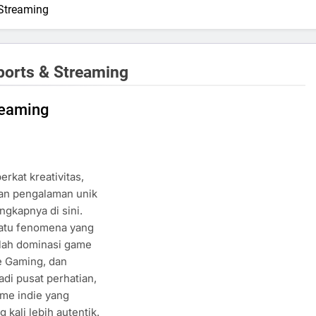
 Streaming
ports & Streaming
reaming
rkat kreativitas,
an pengalaman unik
engkapnya di sini.
satu fenomena yang
alah dominasi game
be Gaming, dan
di pusat perhatian,
ame indie yang
kali lebih autentik.