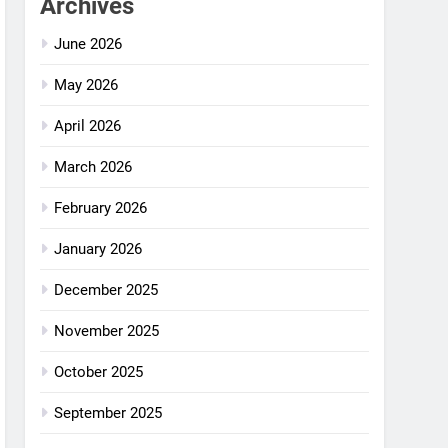
Archives
June 2026
May 2026
April 2026
March 2026
February 2026
January 2026
December 2025
November 2025
October 2025
September 2025