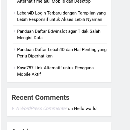
Alternatif melalui Mobile dan Desktop
Lebah4D Login Terbaru dengan Tampilan yang
Lebih Responsif untuk Akses Lebih Nyaman
Panduan Daftar Edwinslot agar Tidak Salah
Mengisi Data
Panduan Daftar Lebah4D dan Hal Penting yang
Perlu Diperhatikan
Kaya787 Link Alternatif untuk Pengguna
Mobile Aktif
Recent Comments
A WordPress Commenter
on
Hello world!