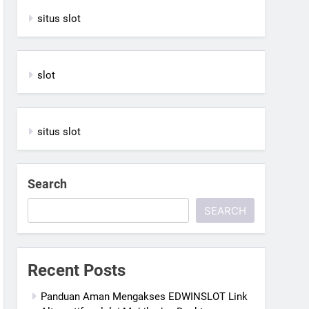
situs slot
slot
situs slot
Search
SEARCH
Recent Posts
Panduan Aman Mengakses EDWINSLOT Link