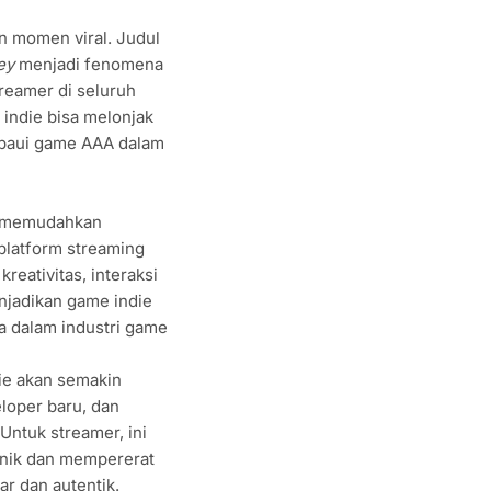
n momen viral. Judul
ey
menjadi fenomena
treamer di seluruh
 indie bisa melonjak
mpaui game AAA dalam
g memudahkan
platform streaming
reativitas, interaksi
njadikan game indie
ma dalam industri game
ie akan semakin
loper baru, dan
Untuk streamer, ini
unik dan mempererat
r dan autentik.