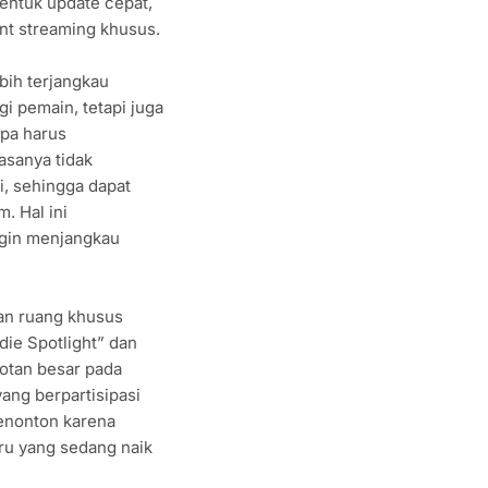
entuk update cepat,
nt streaming khusus.
bih terjangkau
i pemain, tetapi juga
npa harus
asanya tidak
i, sehingga dapat
. Hal ini
ngin menjangkau
an ruang khusus
die Spotlight” dan
otan besar pada
ang berpartisipasi
penonton karena
ru yang sedang naik