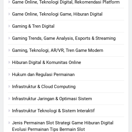
Game Online, Teknologi Digital, Rekomendasi Platform
Game Online, Teknologi Game, Hiburan Digital
Gaming & Tren Digital
Gaming Trends, Game Analysis, Esports & Streaming
Gaming, Teknologi, AR/VR, Tren Game Modern
Hiburan Digital & Komunitas Online
Hukum dan Regulasi Permainan
Infrastruktur & Cloud Computing
Infrastruktur Jaringan & Optimasi Sistem
Infrastruktur Teknologi & Sistem Interaktif
Jenis Permainan Slot Strategi Game Hiburan Digital
Evolusi Permainan Tips Bermain Slot