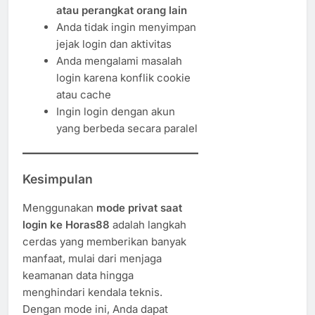
atau perangkat orang lain
Anda tidak ingin menyimpan
jejak login dan aktivitas
Anda mengalami masalah
login karena konflik cookie
atau cache
Ingin login dengan akun
yang berbeda secara paralel
Kesimpulan
Menggunakan
mode privat saat
login ke Horas88
adalah langkah
cerdas yang memberikan banyak
manfaat, mulai dari menjaga
keamanan data hingga
menghindari kendala teknis.
Dengan mode ini, Anda dapat