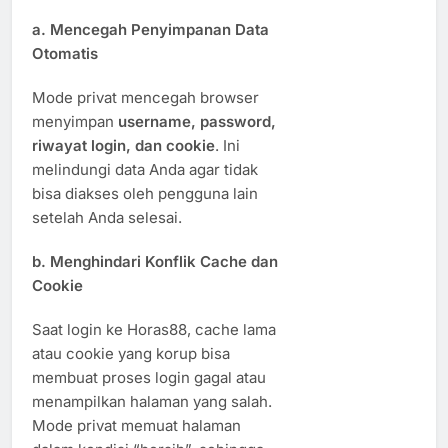
a. Mencegah Penyimpanan Data
Otomatis
Mode privat mencegah browser
menyimpan
username, password,
riwayat login, dan cookie
. Ini
melindungi data Anda agar tidak
bisa diakses oleh pengguna lain
setelah Anda selesai.
b. Menghindari Konflik Cache dan
Cookie
Saat login ke Horas88, cache lama
atau cookie yang korup bisa
membuat proses login gagal atau
menampilkan halaman yang salah.
Mode privat memuat halaman