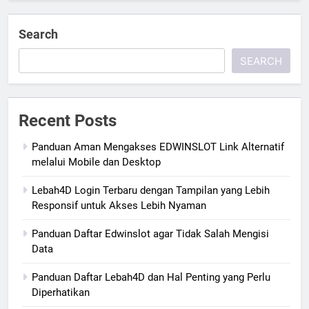
Search
SEARCH
Recent Posts
Panduan Aman Mengakses EDWINSLOT Link Alternatif
melalui Mobile dan Desktop
Lebah4D Login Terbaru dengan Tampilan yang Lebih
Responsif untuk Akses Lebih Nyaman
Panduan Daftar Edwinslot agar Tidak Salah Mengisi
Data
Panduan Daftar Lebah4D dan Hal Penting yang Perlu
Diperhatikan