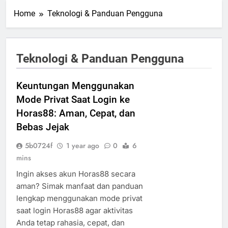
Home
Teknologi & Panduan Pengguna
Teknologi & Panduan Pengguna
Keuntungan Menggunakan
Mode Privat Saat Login ke
Horas88: Aman, Cepat, dan
Bebas Jejak
5b0724f
1 year ago
0
6
mins
Ingin akses akun Horas88 secara
aman? Simak manfaat dan panduan
lengkap menggunakan mode privat
saat login Horas88 agar aktivitas
Anda tetap rahasia, cepat, dan