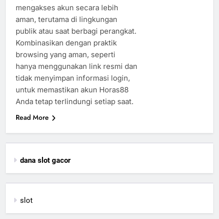
mengakses akun secara lebih
aman, terutama di lingkungan
publik atau saat berbagi perangkat.
Kombinasikan dengan praktik
browsing yang aman, seperti
hanya menggunakan link resmi dan
tidak menyimpan informasi login,
untuk memastikan akun Horas88
Anda tetap terlindungi setiap saat.
Read More
dana slot gacor
slot