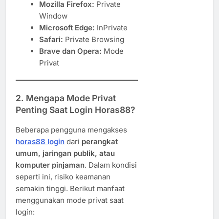
Mozilla Firefox:
Private
Window
Microsoft Edge:
InPrivate
Safari:
Private Browsing
Brave dan Opera:
Mode
Privat
2. Mengapa Mode Privat
Penting Saat Login Horas88?
Beberapa pengguna mengakses
horas88 login
dari
perangkat
umum, jaringan publik, atau
komputer pinjaman
. Dalam kondisi
seperti ini, risiko keamanan
semakin tinggi. Berikut manfaat
menggunakan mode privat saat
login: