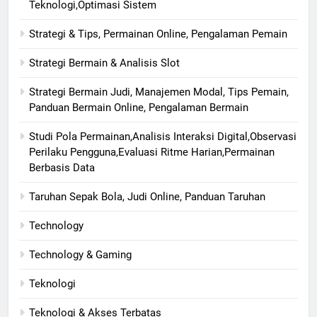
Teknologi,Optimasi Sistem
Strategi & Tips, Permainan Online, Pengalaman Pemain
Strategi Bermain & Analisis Slot
Strategi Bermain Judi, Manajemen Modal, Tips Pemain,
Panduan Bermain Online, Pengalaman Bermain
Studi Pola Permainan,Analisis Interaksi Digital,Observasi
Perilaku Pengguna,Evaluasi Ritme Harian,Permainan
Berbasis Data
Taruhan Sepak Bola, Judi Online, Panduan Taruhan
Technology
Technology & Gaming
Teknologi
Teknologi & Akses Terbatas