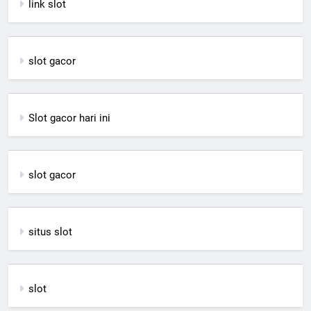
link slot
slot gacor
Slot gacor hari ini
slot gacor
situs slot
slot