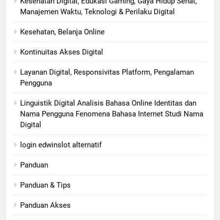
Kesehatan Digital, Edukasi Gaming, Gaya Hidup Sehat,
Manajemen Waktu, Teknologi & Perilaku Digital
Kesehatan, Belanja Online
Kontinuitas Akses Digital
Layanan Digital, Responsivitas Platform, Pengalaman
Pengguna
Linguistik Digital Analisis Bahasa Online Identitas dan
Nama Pengguna Fenomena Bahasa Internet Studi Nama
Digital
login edwinslot alternatif
Panduan
Panduan & Tips
Panduan Akses