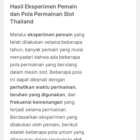
Hasil Eksperimen Pemain
dan Pola Permainan Slot
Thailand
Melalui
eksperimen pemain
yang
telah dilakukan selama beberapa
tahun, banyak pemain yang mulai
menyadari bahwa ada beberapa
pola permainan yang berulang
dalam mesin slot. Beberapa pola
ini dapat dikenali dengan
perhatikan waktu permainan
,
taruhan yang digunakan
, dan
frekuensi kemenangan
yang
terjadi selama permainan.
Berdasarkan eksperimen yang
dilakukan oleh pemain, berikut
adalah beberapa pola umum yang
ditemukan dalam permainan
slot