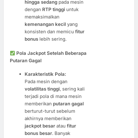
hingga sedang
pada mesin
dengan
RTP tinggi
untuk
memaksimalkan
kemenangan kecil
yang
konsisten dan memicu
fitur
bonus
lebih sering.
Pola Jackpot Setelah Beberapa
Putaran Gagal
Karakteristik Pola:
Pada mesin dengan
volatilitas tinggi
, sering kali
terjadi pola di mana mesin
memberikan
putaran gagal
berturut-turut sebelum
akhirnya memberikan
jackpot besar
atau
fitur
bonus besar
. Banyak