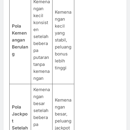
Kemena
ngan
Kemena
kecil
ngan
konsist
Pola
kecil
en
Kemen
yang
setelah
angan
stabil,
bebera
Berulan
peluang
pa
g
bonus
putaran
lebih
tanpa
tinggi
kemena
ngan
Kemena
ngan
Kemena
besar
Pola
ngan
setelah
Jackpo
besar,
bebera
t
peluang
pa
Setelah
jackpot