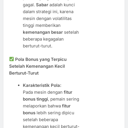
gagal.
Sabar
adalah kunci
dalam strategi ini, karena
mesin dengan volatilitas
tinggi memberikan
kemenangan besar
setelah
beberapa kegagalan
berturut-turut.
Pola Bonus yang Terpicu
Setelah Kemenangan Kecil
Berturut-Turut
Karakteristik Pola:
Pada mesin dengan
fitur
bonus tinggi
, pemain sering
melaporkan bahwa
fitur
bonus
lebih sering dipicu
setelah beberapa
kemenangan kecil berturut-