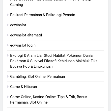
Gaming
Edukasi Permainan & Psikologi Pemain
edwinslot
edwinslot alternatif
edwinslot login
Ekologi & Alam Liar Studi Habitat Pokémon Dunia
Pokémon & Survival Filosofi Kehidupan Makhluk Fiksi
Budaya Pop & Lingkungan
Gambling, Slot Online, Permainan
Game & Hiburan
Game Online, Kasino Online, Tips & Trik, Bonus
Permainan, Slot Online