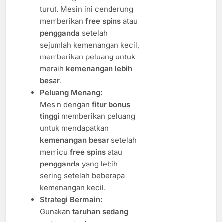
turut. Mesin ini cenderung
memberikan
free spins
atau
pengganda
setelah
sejumlah kemenangan kecil,
memberikan peluang untuk
meraih
kemenangan lebih
besar
.
Peluang Menang:
Mesin dengan
fitur bonus
tinggi
memberikan peluang
untuk mendapatkan
kemenangan besar
setelah
memicu
free spins
atau
pengganda
yang lebih
sering setelah beberapa
kemenangan kecil.
Strategi Bermain:
Gunakan
taruhan sedang