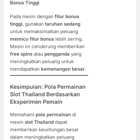
Bonus Tinggi
Pada mesin dengan
fitur bonus
tinggi
, gunakan
taruhan sedang
untuk memaksimalkan peluang
memicu fitur bonus
lebih sering.
Mesin ini cenderung memberikan
free spins
atau
pengganda
yang
meningkatkan peluang untuk
mendapatkan
kemenangan besar
.
Kesimpulan: Pola Permainan
Slot Thailand Berdasarkan
Eksperimen Pemain
Memahami
pola permainan
di
mesin
slot Thailand
dapat
memberikan keuntungan besar
dalam meningkatkan peluang