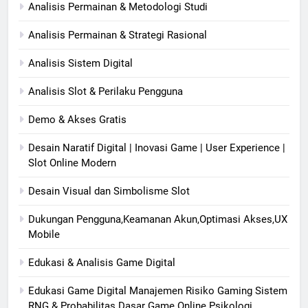
Analisis Permainan & Metodologi Studi
Analisis Permainan & Strategi Rasional
Analisis Sistem Digital
Analisis Slot & Perilaku Pengguna
Demo & Akses Gratis
Desain Naratif Digital | Inovasi Game | User Experience |
Slot Online Modern
Desain Visual dan Simbolisme Slot
Dukungan Pengguna,Keamanan Akun,Optimasi Akses,UX
Mobile
Edukasi & Analisis Game Digital
Edukasi Game Digital Manajemen Risiko Gaming Sistem
RNG & Probabilitas Dasar Game Online Psikologi