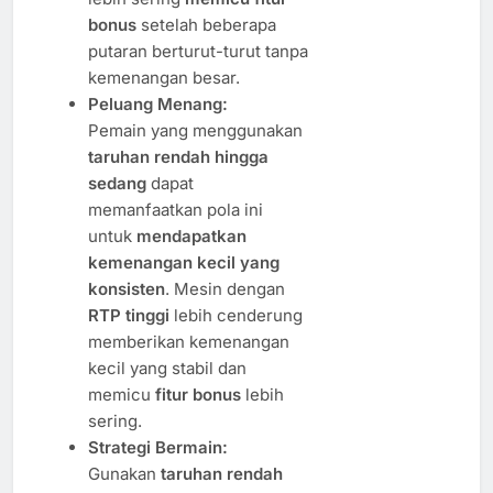
bonus
setelah beberapa
putaran berturut-turut tanpa
kemenangan besar.
Peluang Menang:
Pemain yang menggunakan
taruhan rendah hingga
sedang
dapat
memanfaatkan pola ini
untuk
mendapatkan
kemenangan kecil yang
konsisten
. Mesin dengan
RTP tinggi
lebih cenderung
memberikan kemenangan
kecil yang stabil dan
memicu
fitur bonus
lebih
sering.
Strategi Bermain:
Gunakan
taruhan rendah