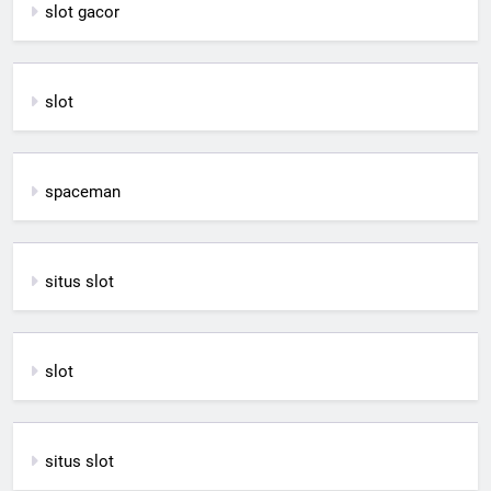
slot gacor
slot
spaceman
situs slot
slot
situs slot