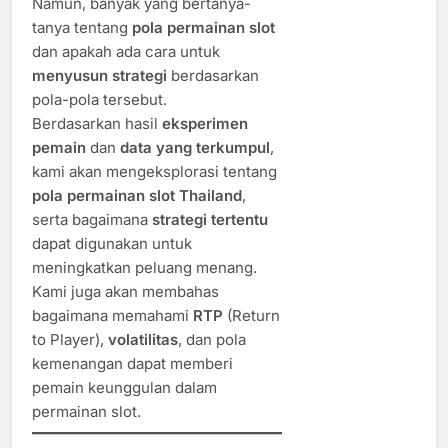
Namun, banyak yang bertanya-
tanya tentang
pola permainan slot
dan apakah ada cara untuk
menyusun strategi
berdasarkan
pola-pola tersebut.
Berdasarkan hasil
eksperimen
pemain
dan
data yang terkumpul
,
kami akan mengeksplorasi tentang
pola permainan slot Thailand
,
serta bagaimana
strategi tertentu
dapat digunakan untuk
meningkatkan peluang menang.
Kami juga akan membahas
bagaimana memahami
RTP
(Return
to Player),
volatilitas
, dan pola
kemenangan dapat memberi
pemain keunggulan dalam
permainan slot.