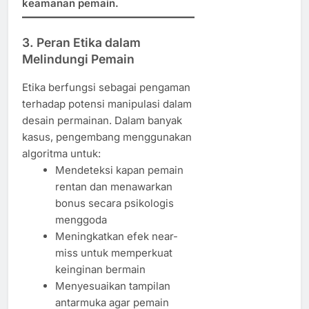
keamanan pemain.
3. Peran Etika dalam
Melindungi Pemain
Etika berfungsi sebagai pengaman
terhadap potensi manipulasi dalam
desain permainan. Dalam banyak
kasus, pengembang menggunakan
algoritma untuk:
Mendeteksi kapan pemain
rentan dan menawarkan
bonus secara psikologis
menggoda
Meningkatkan efek near-
miss untuk memperkuat
keinginan bermain
Menyesuaikan tampilan
antarmuka agar pemain