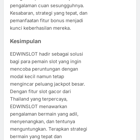
pengalaman cuan sesungguhnya.
Kesabaran, strategi yang tepat, dan
pemanfaatan fitur bonus menjadi
kunci keberhasilan mereka.
Kesimpulan
EDWINSLOT hadir sebagai solusi
bagi para pemain slot yang ingin
mencoba peruntungan dengan
modal kecil namun tetap
mengincar peluang jackpot besar.
Dengan fitur slot gacor dari
Thailand yang terpercaya,
EDWINSLOT menawarkan
pengalaman bermain yang adil,
menyenangkan, dan tentunya
menguntungkan. Terapkan strategi
bermain yang tepat dan