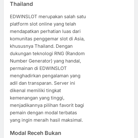
Thailand
EDWINSLOT merupakan salah satu
platform slot online yang telah
mendapatkan perhatian luas dari
komunitas penggemar slot di Asia,
khususnya Thailand. Dengan
dukungan teknologi RNG (Random
Number Generator) yang handal,
permainan di EDWINSLOT
menghadirkan pengalaman yang
adil dan transparan. Server ini
dikenal memiliki tingkat
kemenangan yang tinggi,
menjadikannya pilihan favorit bagi
pemain dengan modal terbatas
yang ingin meraih hasil maksimal.
Modal Receh Bukan