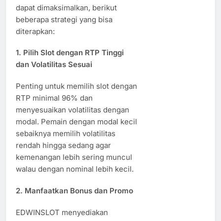
dapat dimaksimalkan, berikut
beberapa strategi yang bisa
diterapkan:
1. Pilih Slot dengan RTP Tinggi
dan Volatilitas Sesuai
Penting untuk memilih slot dengan
RTP minimal 96% dan
menyesuaikan volatilitas dengan
modal. Pemain dengan modal kecil
sebaiknya memilih volatilitas
rendah hingga sedang agar
kemenangan lebih sering muncul
walau dengan nominal lebih kecil.
2. Manfaatkan Bonus dan Promo
EDWINSLOT menyediakan