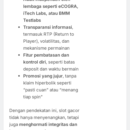
lembaga seperti eCOGRA,
iTech Labs, atau BMM
Testlabs
Transparansi informasi
,
termasuk RTP (Return to
Player), volatilitas, dan
mekanisme permainan
Fitur pembatasan dan
kontrol diri
, seperti batas
deposit dan waktu bermain
Promosi yang jujur
, tanpa
klaim hiperbolik seperti
“pasti cuan” atau “menang
tiap spin”
Dengan pendekatan ini, slot gacor
tidak hanya menyenangkan, tetapi
juga
menghormati integritas dan