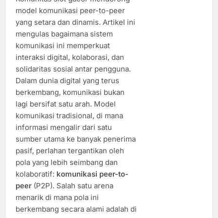
model komunikasi peer-to-peer
yang setara dan dinamis. Artikel ini
mengulas bagaimana sistem
komunikasi ini memperkuat
interaksi digital, kolaborasi, dan
solidaritas sosial antar pengguna.
Dalam dunia digital yang terus
berkembang, komunikasi bukan
lagi bersifat satu arah. Model
komunikasi tradisional, di mana
informasi mengalir dari satu
sumber utama ke banyak penerima
pasif, perlahan tergantikan oleh
pola yang lebih seimbang dan
kolaboratif:
komunikasi peer-to-
peer
(P2P). Salah satu arena
menarik di mana pola ini
berkembang secara alami adalah di