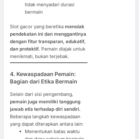
tidak menyadari durasi
bermain
Slot gacor yang beretika
menolak
pendekatan ini dan menggantinya
dengan fitur transparan, edukatif,
dan protektif.
Pemain diajak untuk
menikmati, bukan terjebak.
4. Kewaspadaan Pemain:
Bagian dari Etika Bermain
Selain dari sisi pengembang,
pemain juga memiliki tanggung
jawab etis terhadap diri sendiri.
Beberapa langkah kewaspadaan
yang dapat diterapkan antara lain:
Menentukan batas waktu
dan dana sebelum bermain