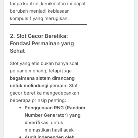
tanpa kontrol, kenikmatan ini dapat
berubah menjadi kebiasaan
kompulsif yang merugikan.
2. Slot Gacor Beretika:
Fondasi Permainan yang
Sehat
Slot yang etis bukan hanya soal
peluang menang, tetapi juga
bagaimana sistem dirancang
untuk melindungi pemain.
Slot
gacor beretika mengedepankan
beberapa prinsip penting:
Penggunaan RNG (Random
Number Generator) yang
diverifikasi
untuk
memastikan hasil acak
Audit independen oleh