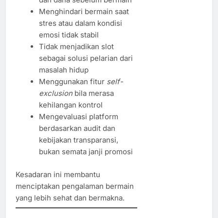
Menghindari bermain saat
stres atau dalam kondisi
emosi tidak stabil
Tidak menjadikan slot
sebagai solusi pelarian dari
masalah hidup
Menggunakan fitur
self-
exclusion
bila merasa
kehilangan kontrol
Mengevaluasi platform
berdasarkan audit dan
kebijakan transparansi,
bukan semata janji promosi
Kesadaran ini membantu
menciptakan pengalaman bermain
yang lebih sehat dan bermakna.