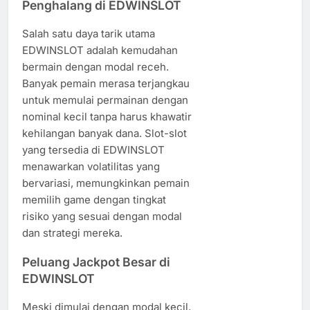
Penghalang di EDWINSLOT
Salah satu daya tarik utama
EDWINSLOT adalah kemudahan
bermain dengan modal receh.
Banyak pemain merasa terjangkau
untuk memulai permainan dengan
nominal kecil tanpa harus khawatir
kehilangan banyak dana. Slot-slot
yang tersedia di EDWINSLOT
menawarkan volatilitas yang
bervariasi, memungkinkan pemain
memilih game dengan tingkat
risiko yang sesuai dengan modal
dan strategi mereka.
Peluang Jackpot Besar di
EDWINSLOT
Meski dimulai dengan modal kecil,