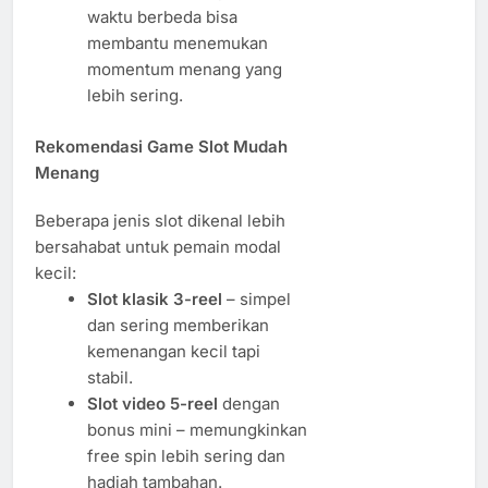
waktu berbeda bisa
membantu menemukan
momentum menang yang
lebih sering.
Rekomendasi Game Slot Mudah
Menang
Beberapa jenis slot dikenal lebih
bersahabat untuk pemain modal
kecil:
Slot klasik 3-reel
– simpel
dan sering memberikan
kemenangan kecil tapi
stabil.
Slot video 5-reel
dengan
bonus mini – memungkinkan
free spin lebih sering dan
hadiah tambahan.