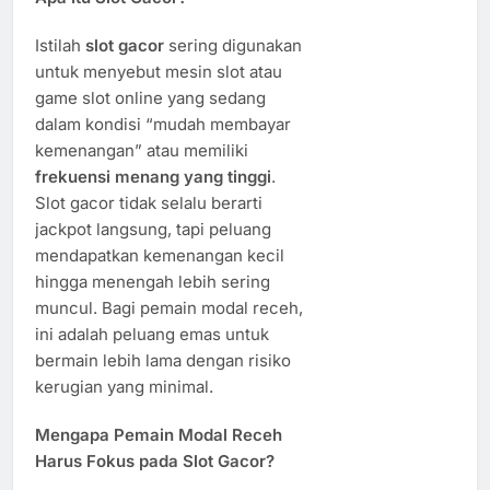
Istilah
slot gacor
sering digunakan
untuk menyebut mesin slot atau
game slot online yang sedang
dalam kondisi “mudah membayar
kemenangan” atau memiliki
frekuensi menang yang tinggi
.
Slot gacor tidak selalu berarti
jackpot langsung, tapi peluang
mendapatkan kemenangan kecil
hingga menengah lebih sering
muncul. Bagi pemain modal receh,
ini adalah peluang emas untuk
bermain lebih lama dengan risiko
kerugian yang minimal.
Mengapa Pemain Modal Receh
Harus Fokus pada Slot Gacor?