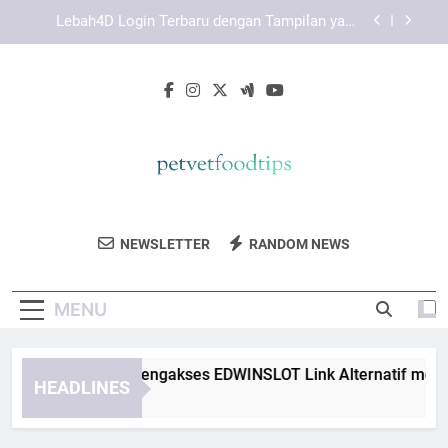
Skip
Panduan Daftar Edwinslot agar Tidak Salah
to
Mengisi Data
content
Panduan Daftar Lebah4D dan Hal Penting yang
Perlu Diperhatikan
Panduan Aman Mengakses EDWINSLOT Link
Alternatif melalui Mobile dan Desktop
Lebah4D Login Terbaru dengan Tampilan yang
Lebih Responsif untuk Akses Lebih Nyaman
Panduan Daftar Edwinslot agar Tidak Salah
Mengisi Data
Pet Vet Food
Pelajari Tentang Nutrisi Dan Kesehatan
Panduan Daftar Lebah4D dan Hal Penting yang
NEWSLETTER
RANDOM NEWS
Tips
Perlu Diperhatikan
Hewan Peliharaan Anda Dengan Pet Vet
Food Tips. Sumber Terpercaya Untuk
MENU
Pemilik Hewan.
nduan Aman Mengakses EDWINSLOT Link Alternatif melalui M
HEADLINES
Month Ago