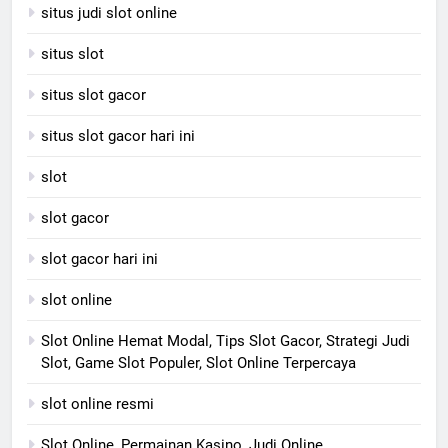
situs judi slot online
situs slot
situs slot gacor
situs slot gacor hari ini
slot
slot gacor
slot gacor hari ini
slot online
Slot Online Hemat Modal, Tips Slot Gacor, Strategi Judi
Slot, Game Slot Populer, Slot Online Terpercaya
slot online resmi
Slot Online, Permainan Kasino, Judi Online