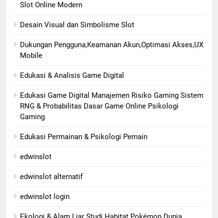
Slot Online Modern
Desain Visual dan Simbolisme Slot
Dukungan Pengguna,Keamanan Akun,Optimasi Akses,UX
Mobile
Edukasi & Analisis Game Digital
Edukasi Game Digital Manajemen Risiko Gaming Sistem
RNG & Probabilitas Dasar Game Online Psikologi
Gaming
Edukasi Permainan & Psikologi Pemain
edwinslot
edwinslot alternatif
edwinslot login
Ekologi & Alam Liar Studi Habitat Pokémon Dunia