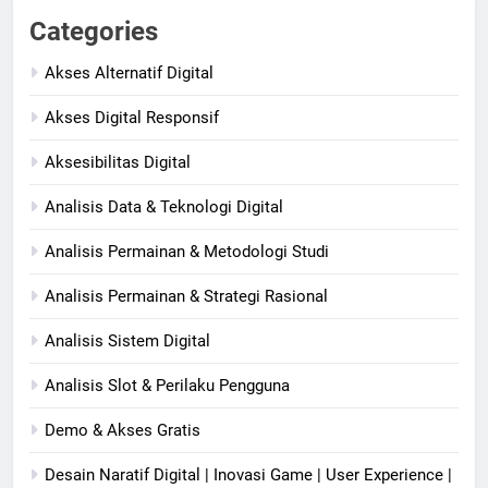
Categories
Akses Alternatif Digital
Akses Digital Responsif
Aksesibilitas Digital
Analisis Data & Teknologi Digital
Analisis Permainan & Metodologi Studi
Analisis Permainan & Strategi Rasional
Analisis Sistem Digital
Analisis Slot & Perilaku Pengguna
Demo & Akses Gratis
Desain Naratif Digital | Inovasi Game | User Experience |