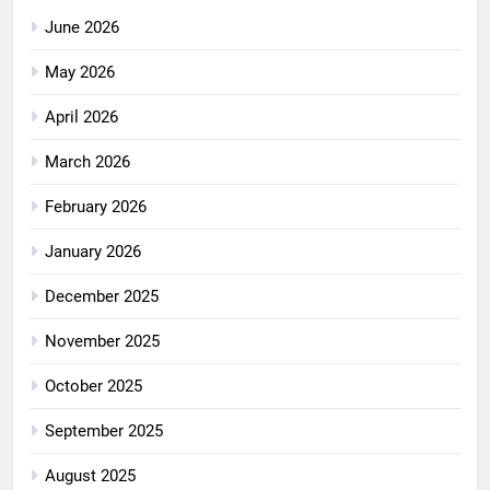
June 2026
May 2026
April 2026
March 2026
February 2026
January 2026
December 2025
November 2025
October 2025
September 2025
August 2025