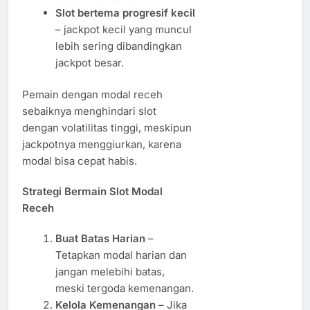
Slot bertema progresif kecil
– jackpot kecil yang muncul
lebih sering dibandingkan
jackpot besar.
Pemain dengan modal receh
sebaiknya menghindari slot
dengan volatilitas tinggi, meskipun
jackpotnya menggiurkan, karena
modal bisa cepat habis.
Strategi Bermain Slot Modal
Receh
Buat Batas Harian
–
Tetapkan modal harian dan
jangan melebihi batas,
meski tergoda kemenangan.
Kelola Kemenangan
– Jika