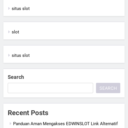
situs slot
slot
situs slot
Search
SEARCH
Recent Posts
Panduan Aman Mengakses EDWINSLOT Link Alternatif