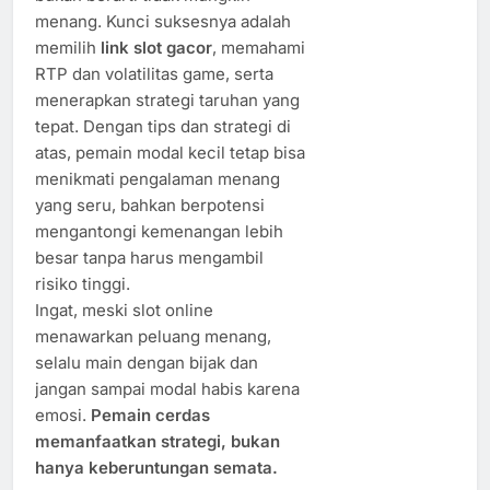
menang. Kunci suksesnya adalah
memilih
link slot gacor
, memahami
RTP dan volatilitas game, serta
menerapkan strategi taruhan yang
tepat. Dengan tips dan strategi di
atas, pemain modal kecil tetap bisa
menikmati pengalaman menang
yang seru, bahkan berpotensi
mengantongi kemenangan lebih
besar tanpa harus mengambil
risiko tinggi.
Ingat, meski slot online
menawarkan peluang menang,
selalu main dengan bijak dan
jangan sampai modal habis karena
emosi.
Pemain cerdas
memanfaatkan strategi, bukan
hanya keberuntungan semata.