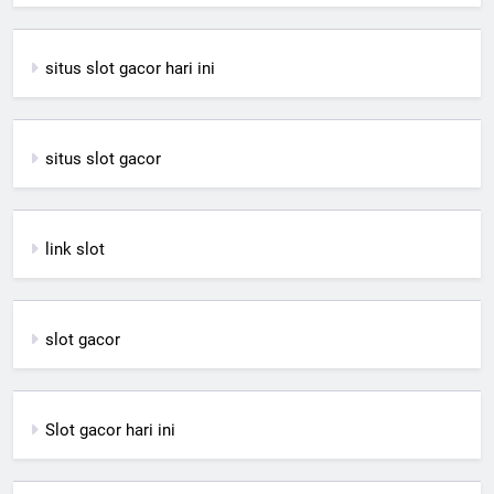
situs slot gacor hari ini
situs slot gacor
link slot
slot gacor
Slot gacor hari ini