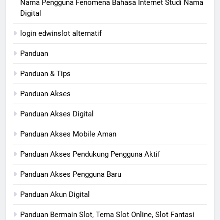
Nama Pengguna Fenomena Bahasa Internet Studi Nama
Digital
login edwinslot alternatif
Panduan
Panduan & Tips
Panduan Akses
Panduan Akses Digital
Panduan Akses Mobile Aman
Panduan Akses Pendukung Pengguna Aktif
Panduan Akses Pengguna Baru
Panduan Akun Digital
Panduan Bermain Slot, Tema Slot Online, Slot Fantasi