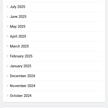
July 2025
June 2025
May 2025
April 2025
March 2025
February 2025
January 2025
December 2024
November 2024
October 2024