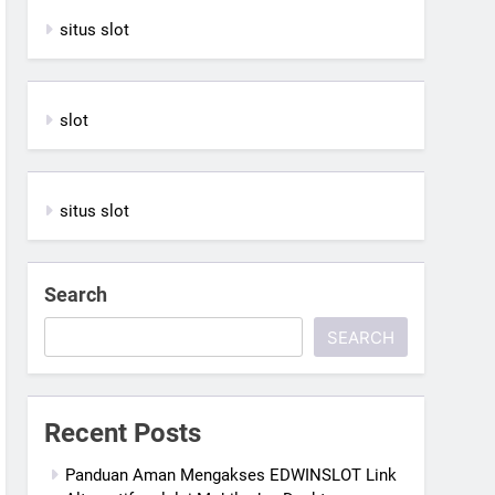
situs slot
slot
situs slot
Search
SEARCH
Recent Posts
Panduan Aman Mengakses EDWINSLOT Link