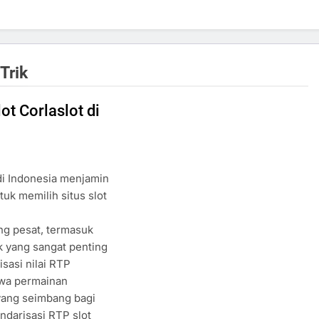
Trik
ot Corlaslot di
 di Indonesia menjamin
uk memilih situs slot
ng pesat, termasuk
ek yang sangat penting
sasi nilai RTP
ahwa permainan
 yang seimbang bagi
ndarisasi RTP slot