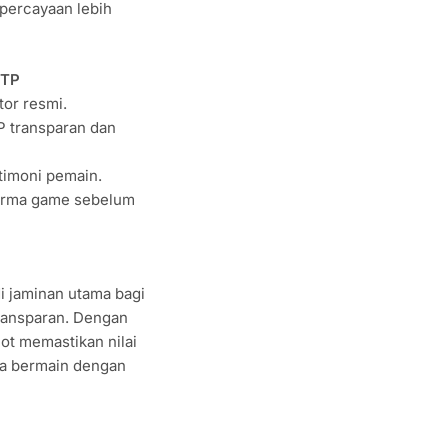
percayaan lebih
RTP
tor resmi.
P transparan dan
stimoni pemain.
orma game sebelum
di jaminan utama bagi
ransparan. Dengan
ot memastikan nilai
sa bermain dengan