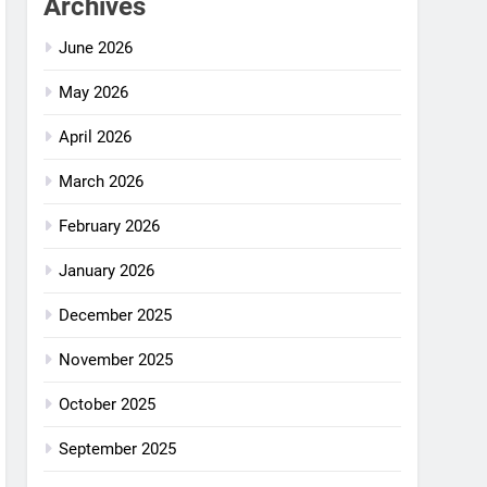
Archives
June 2026
May 2026
April 2026
March 2026
February 2026
January 2026
December 2025
November 2025
October 2025
September 2025