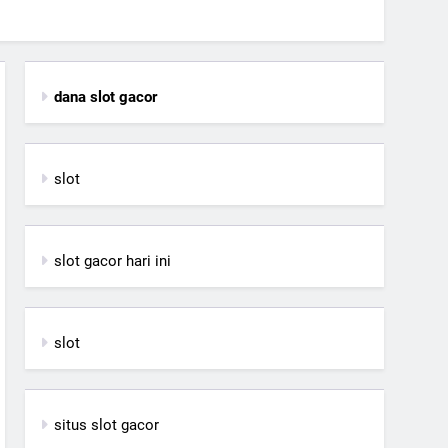
dana slot gacor
slot
slot gacor hari ini
slot
situs slot gacor