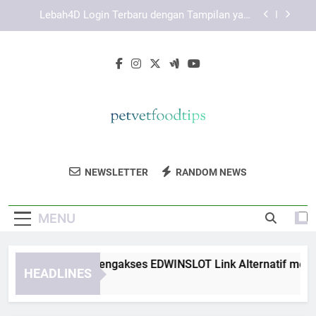
Skip
Panduan Daftar Edwinslot agar Tidak Salah
to
Mengisi Data
content
Panduan Daftar Lebah4D dan Hal Penting yang
Perlu Diperhatikan
Panduan Aman Mengakses EDWINSLOT Link
Alternatif melalui Mobile dan Desktop
Lebah4D Login Terbaru dengan Tampilan yang
Lebih Responsif untuk Akses Lebih Nyaman
Panduan Daftar Edwinslot agar Tidak Salah
Mengisi Data
Pet Vet Food
Pelajari Tentang Nutrisi Dan Kesehatan
Panduan Daftar Lebah4D dan Hal Penting yang
NEWSLETTER
RANDOM NEWS
Tips
Perlu Diperhatikan
Hewan Peliharaan Anda Dengan Pet Vet
Food Tips. Sumber Terpercaya Untuk
MENU
Pemilik Hewan.
nduan Aman Mengakses EDWINSLOT Link Alternatif melalui M
HEADLINES
Month Ago