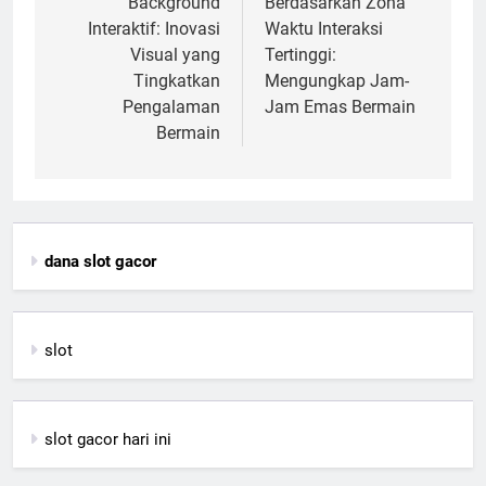
Background
Berdasarkan Zona
Interaktif: Inovasi
Waktu Interaksi
Visual yang
Tertinggi:
Tingkatkan
Mengungkap Jam-
Pengalaman
Jam Emas Bermain
Bermain
dana slot gacor
slot
slot gacor hari ini