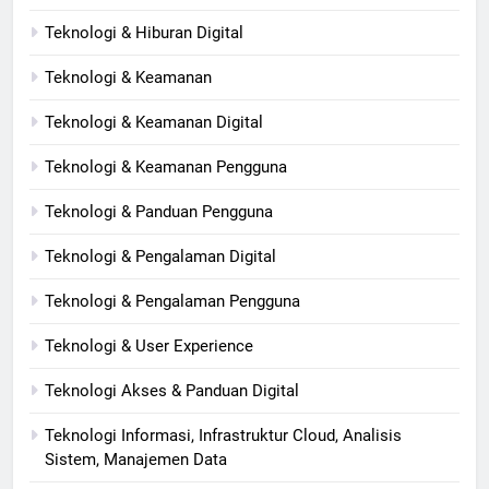
Teknologi & Hiburan Digital
Teknologi & Keamanan
Teknologi & Keamanan Digital
Teknologi & Keamanan Pengguna
Teknologi & Panduan Pengguna
Teknologi & Pengalaman Digital
Teknologi & Pengalaman Pengguna
Teknologi & User Experience
Teknologi Akses & Panduan Digital
Teknologi Informasi, Infrastruktur Cloud, Analisis
Sistem, Manajemen Data