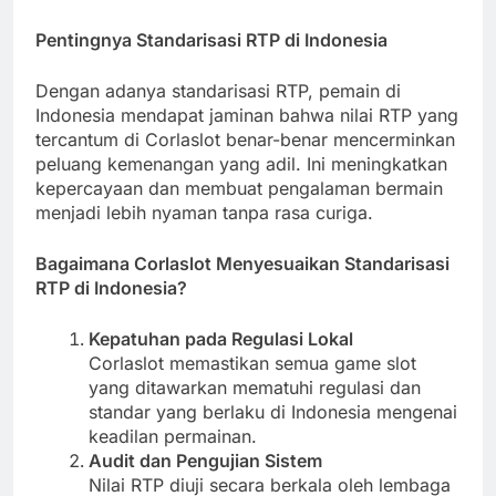
Pentingnya Standarisasi RTP di Indonesia
Dengan adanya standarisasi RTP, pemain di
Indonesia mendapat jaminan bahwa nilai RTP yang
tercantum di Corlaslot benar-benar mencerminkan
peluang kemenangan yang adil. Ini meningkatkan
kepercayaan dan membuat pengalaman bermain
menjadi lebih nyaman tanpa rasa curiga.
Bagaimana Corlaslot Menyesuaikan Standarisasi
RTP di Indonesia?
Kepatuhan pada Regulasi Lokal
Corlaslot memastikan semua game slot
yang ditawarkan mematuhi regulasi dan
standar yang berlaku di Indonesia mengenai
keadilan permainan.
Audit dan Pengujian Sistem
Nilai RTP diuji secara berkala oleh lembaga