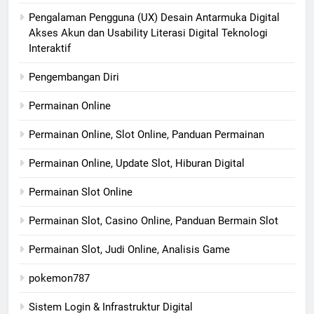
Pengalaman Pengguna (UX) Desain Antarmuka Digital
Akses Akun dan Usability Literasi Digital Teknologi
Interaktif
Pengembangan Diri
Permainan Online
Permainan Online, Slot Online, Panduan Permainan
Permainan Online, Update Slot, Hiburan Digital
Permainan Slot Online
Permainan Slot, Casino Online, Panduan Bermain Slot
Permainan Slot, Judi Online, Analisis Game
pokemon787
Sistem Login & Infrastruktur Digital