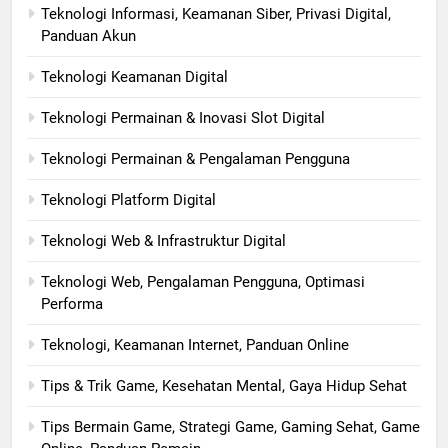
Teknologi Informasi, Keamanan Siber, Privasi Digital,
Panduan Akun
Teknologi Keamanan Digital
Teknologi Permainan & Inovasi Slot Digital
Teknologi Permainan & Pengalaman Pengguna
Teknologi Platform Digital
Teknologi Web & Infrastruktur Digital
Teknologi Web, Pengalaman Pengguna, Optimasi
Performa
Teknologi, Keamanan Internet, Panduan Online
Tips & Trik Game, Kesehatan Mental, Gaya Hidup Sehat
Tips Bermain Game, Strategi Game, Gaming Sehat, Game