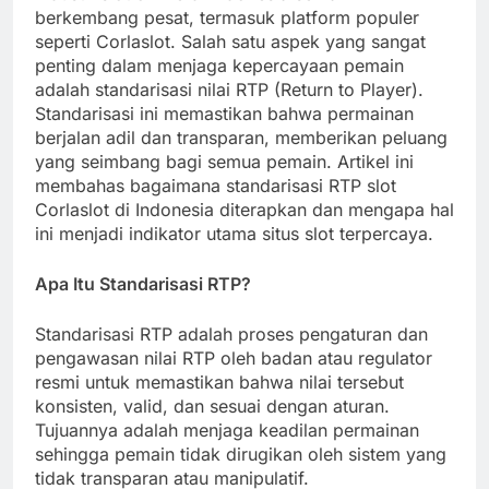
berkembang pesat, termasuk platform populer
seperti Corlaslot. Salah satu aspek yang sangat
penting dalam menjaga kepercayaan pemain
adalah standarisasi nilai RTP (Return to Player).
Standarisasi ini memastikan bahwa permainan
berjalan adil dan transparan, memberikan peluang
yang seimbang bagi semua pemain. Artikel ini
membahas bagaimana standarisasi RTP slot
Corlaslot di Indonesia diterapkan dan mengapa hal
ini menjadi indikator utama situs slot terpercaya.
Apa Itu Standarisasi RTP?
Standarisasi RTP adalah proses pengaturan dan
pengawasan nilai RTP oleh badan atau regulator
resmi untuk memastikan bahwa nilai tersebut
konsisten, valid, dan sesuai dengan aturan.
Tujuannya adalah menjaga keadilan permainan
sehingga pemain tidak dirugikan oleh sistem yang
tidak transparan atau manipulatif.