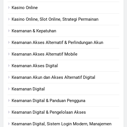
Kasino Online
Kasino Online, Slot Online, Strategi Permainan
Keamanan & Kepatuhan
Keamanan Akses Alternatif & Perlindungan Akun
Keamanan Akses Alternatif Mobile
Keamanan Akses Digital
Keamanan Akun dan Akses Alternatif Digital
Keamanan Digital
Keamanan Digital & Panduan Pengguna
Keamanan Digital & Pengelolaan Akses
Keamanan Digital, Sistem Login Modern, Manajemen