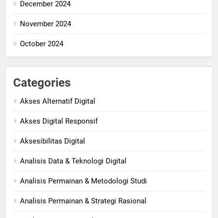
December 2024
November 2024
October 2024
Categories
Akses Alternatif Digital
Akses Digital Responsif
Aksesibilitas Digital
Analisis Data & Teknologi Digital
Analisis Permainan & Metodologi Studi
Analisis Permainan & Strategi Rasional