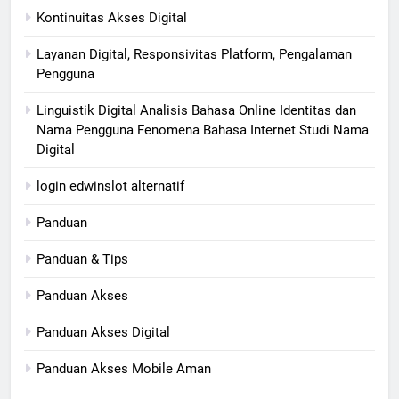
Kontinuitas Akses Digital
Layanan Digital, Responsivitas Platform, Pengalaman
Pengguna
Linguistik Digital Analisis Bahasa Online Identitas dan
Nama Pengguna Fenomena Bahasa Internet Studi Nama
Digital
login edwinslot alternatif
Panduan
Panduan & Tips
Panduan Akses
Panduan Akses Digital
Panduan Akses Mobile Aman