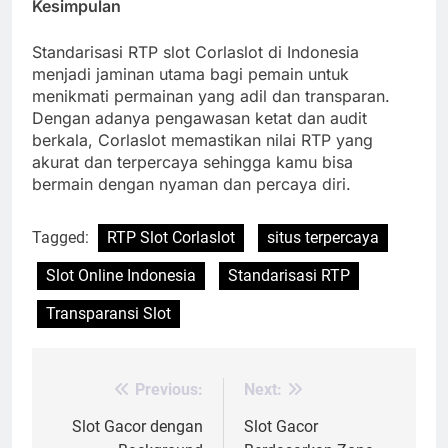
Kesimpulan
Standarisasi RTP slot Corlaslot di Indonesia
menjadi jaminan utama bagi pemain untuk
menikmati permainan yang adil dan transparan.
Dengan adanya pengawasan ketat dan audit
berkala, Corlaslot memastikan nilai RTP yang
akurat dan terpercaya sehingga kamu bisa
bermain dengan nyaman dan percaya diri.
Tagged:
RTP Slot Corlaslot
situs terpercaya
Slot Online Indonesia
Standarisasi RTP
Transparansi Slot
Previous:
Next:
Post
navigation
Slot Gacor dengan
Slot Gacor