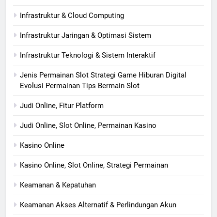
Infrastruktur & Cloud Computing
Infrastruktur Jaringan & Optimasi Sistem
Infrastruktur Teknologi & Sistem Interaktif
Jenis Permainan Slot Strategi Game Hiburan Digital
Evolusi Permainan Tips Bermain Slot
Judi Online, Fitur Platform
Judi Online, Slot Online, Permainan Kasino
Kasino Online
Kasino Online, Slot Online, Strategi Permainan
Keamanan & Kepatuhan
Keamanan Akses Alternatif & Perlindungan Akun