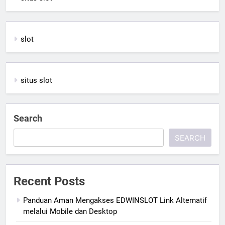
slot
situs slot
Search
SEARCH
Recent Posts
Panduan Aman Mengakses EDWINSLOT Link Alternatif
melalui Mobile dan Desktop