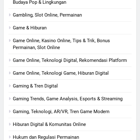
Budaya Pop & Lingkungan
Gambling, Slot Online, Permainan
Game & Hiburan
Game Online, Kasino Online, Tips & Trik, Bonus
Permainan, Slot Online
Game Online, Teknologi Digital, Rekomendasi Platform
Game Online, Teknologi Game, Hiburan Digital
Gaming & Tren Digital
Gaming Trends, Game Analysis, Esports & Streaming
Gaming, Teknologi, AR/VR, Tren Game Modern
Hiburan Digital & Komunitas Online
Hukum dan Regulasi Permainan