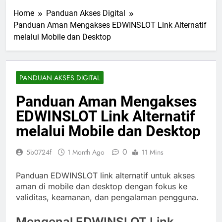
Home
Panduan Akses Digital
Panduan Aman Mengakses EDWINSLOT Link Alternatif
melalui Mobile dan Desktop
PANDUAN AKSES DIGITAL
Panduan Aman Mengakses
EDWINSLOT Link Alternatif
melalui Mobile dan Desktop
0
5b0724f
1 Month Ago
11 Mins
Panduan EDWINSLOT link alternatif untuk akses
aman di mobile dan desktop dengan fokus ke
validitas, keamanan, dan pengalaman pengguna.
Mengenal EDWINSLOT Link