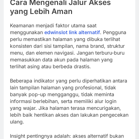
Cara Mengenali Jalur Akses
yang Lebih Aman
Keamanan menjadi faktor utama saat
menggunakan
edwinslot link alternatif
. Pengguna
perlu memastikan halaman yang dibuka terlihat
konsisten dari sisi tampilan, nama brand, struktur
menu, dan elemen navigasi. Jangan terburu-buru
memasukkan data akun pada halaman yang
terlihat asing atau berbeda drastis.
Beberapa indikator yang perlu diperhatikan antara
lain tampilan halaman yang profesional, tidak
banyak pop-up mengganggu, tidak meminta
informasi berlebihan, serta memiliki alur login
yang wajar. Jika halaman terasa mencurigakan,
lebih baik hentikan akses dan lakukan pengecekan
ulang.
Insight pentingnya adalah: akses alternatif bukan