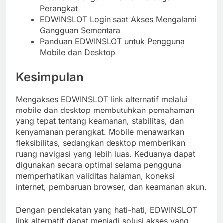
Perangkat
EDWINSLOT Login saat Akses Mengalami
Gangguan Sementara
Panduan EDWINSLOT untuk Pengguna
Mobile dan Desktop
Kesimpulan
Mengakses EDWINSLOT link alternatif melalui
mobile dan desktop membutuhkan pemahaman
yang tepat tentang keamanan, stabilitas, dan
kenyamanan perangkat. Mobile menawarkan
fleksibilitas, sedangkan desktop memberikan
ruang navigasi yang lebih luas. Keduanya dapat
digunakan secara optimal selama pengguna
memperhatikan validitas halaman, koneksi
internet, pembaruan browser, dan keamanan akun.
Dengan pendekatan yang hati-hati, EDWINSLOT
link alternatif dapat menjadi solusi akses yang