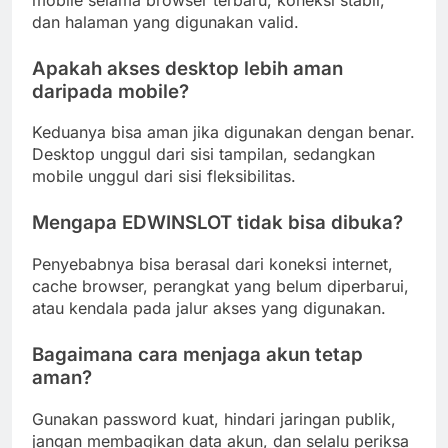
dan halaman yang digunakan valid.
Apakah akses desktop lebih aman
daripada mobile?
Keduanya bisa aman jika digunakan dengan benar.
Desktop unggul dari sisi tampilan, sedangkan
mobile unggul dari sisi fleksibilitas.
Mengapa EDWINSLOT tidak bisa dibuka?
Penyebabnya bisa berasal dari koneksi internet,
cache browser, perangkat yang belum diperbarui,
atau kendala pada jalur akses yang digunakan.
Bagaimana cara menjaga akun tetap
aman?
Gunakan password kuat, hindari jaringan publik,
jangan membagikan data akun, dan selalu periksa