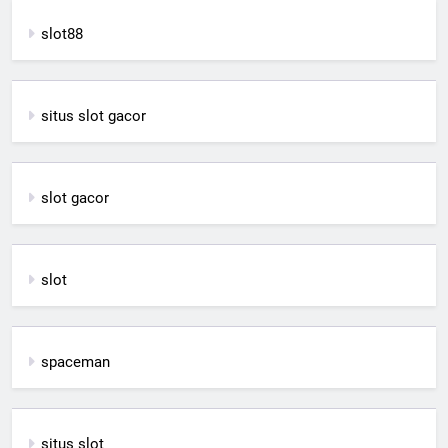
slot88
situs slot gacor
slot gacor
slot
spaceman
situs slot