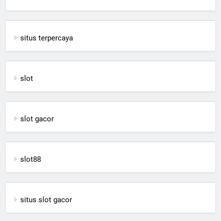
situs terpercaya
slot
slot gacor
slot88
situs slot gacor