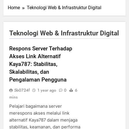
Home
Teknologi Web & Infrastruktur Digital
Teknologi Web & Infrastruktur Digital
Respons Server Terhadap
Akses Link Alternatif
Kaya787: Stabilitas,
Skalabilitas, dan
Pengalaman Pengguna
5b0724f
1 year ago
0
6
mins
Pelajari bagaimana server
merespons akses melalui link
alternatif Kaya787 dalam menjaga
stabilitas, keamanan, dan performa