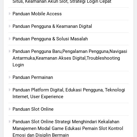
Situs, Keamanan Akun Slot, Strategi Login Cepat
Panduan Mobile Access
Panduan Pengguna & Keamanan Digital
Panduan Pengguna & Solusi Masalah
Panduan Pengguna Baru,Pengalaman Pengguna,Navigasi
Antarmuka,Keamanan Akses Digital,Troubleshooting
Login
Panduan Permainan
Panduan Platform Digital, Edukasi Pengguna, Teknologi
Internet, User Experience
Panduan Slot Online
Panduan Slot Online Strategi Menghindari Kekalahan
Manajemen Modal Game Edukasi Pemain Slot Kontrol
Emosi dan Disiplin Bermain