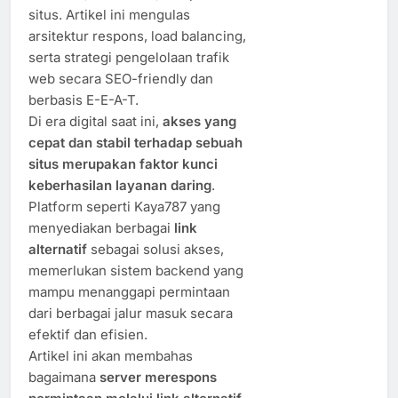
situs. Artikel ini mengulas
arsitektur respons, load balancing,
serta strategi pengelolaan trafik
web secara SEO-friendly dan
berbasis E-E-A-T.
Di era digital saat ini,
akses yang
cepat dan stabil terhadap sebuah
situs merupakan faktor kunci
keberhasilan layanan daring
.
Platform seperti Kaya787 yang
menyediakan berbagai
link
alternatif
sebagai solusi akses,
memerlukan sistem backend yang
mampu menanggapi permintaan
dari berbagai jalur masuk secara
efektif dan efisien.
Artikel ini akan membahas
bagaimana
server merespons