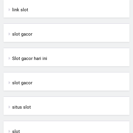
link slot
slot gacor
Slot gacor hari ini
slot gacor
situs slot
slot