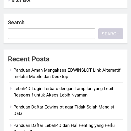
situs slot
Search
SEARCH
Recent Posts
Panduan Aman Mengakses EDWINSLOT Link Alternatif
melalui Mobile dan Desktop
Lebah4D Login Terbaru dengan Tampilan yang Lebih
Responsif untuk Akses Lebih Nyaman
Panduan Daftar Edwinslot agar Tidak Salah Mengisi
Data
Panduan Daftar Lebah4D dan Hal Penting yang Perlu