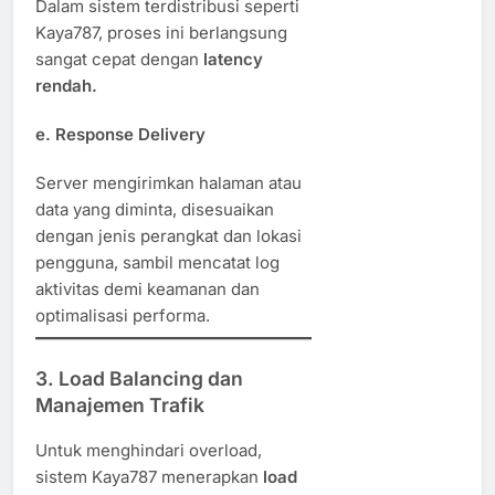
Dalam sistem terdistribusi seperti
Kaya787, proses ini berlangsung
sangat cepat dengan
latency
rendah.
e.
Response Delivery
Server mengirimkan halaman atau
data yang diminta, disesuaikan
dengan jenis perangkat dan lokasi
pengguna, sambil mencatat log
aktivitas demi keamanan dan
optimalisasi performa.
3. Load Balancing dan
Manajemen Trafik
Untuk menghindari overload,
sistem Kaya787 menerapkan
load