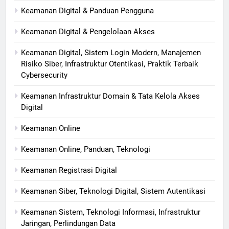
Keamanan Digital & Panduan Pengguna
Keamanan Digital & Pengelolaan Akses
Keamanan Digital, Sistem Login Modern, Manajemen
Risiko Siber, Infrastruktur Otentikasi, Praktik Terbaik
Cybersecurity
Keamanan Infrastruktur Domain & Tata Kelola Akses
Digital
Keamanan Online
Keamanan Online, Panduan, Teknologi
Keamanan Registrasi Digital
Keamanan Siber, Teknologi Digital, Sistem Autentikasi
Keamanan Sistem, Teknologi Informasi, Infrastruktur
Jaringan, Perlindungan Data