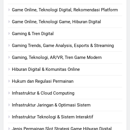
Game Online, Teknologi Digital, Rekomendasi Platform
Game Online, Teknologi Game, Hiburan Digital
Gaming & Tren Digital
Gaming Trends, Game Analysis, Esports & Streaming
Gaming, Teknologi, AR/VR, Tren Game Modern
Hiburan Digital & Komunitas Online
Hukum dan Regulasi Permainan
Infrastruktur & Cloud Computing
Infrastruktur Jaringan & Optimasi Sistem
Infrastruktur Teknologi & Sistem Interaktif
Jenis Permainan Slot Strategi Game Hiburan Digital