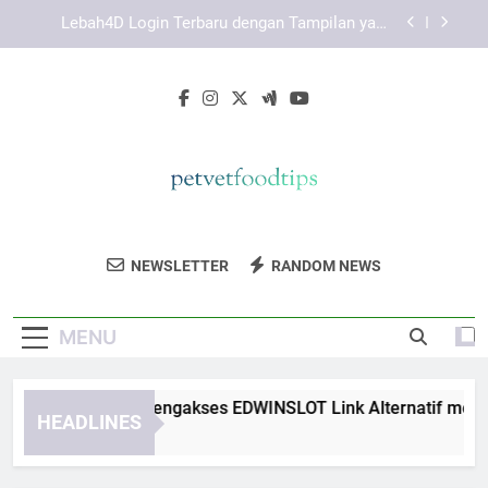
Skip
Panduan Daftar Edwinslot agar Tidak Salah
to
Mengisi Data
content
Panduan Daftar Lebah4D dan Hal Penting yang
Perlu Diperhatikan
Panduan Aman Mengakses EDWINSLOT Link
Alternatif melalui Mobile dan Desktop
Lebah4D Login Terbaru dengan Tampilan yang
Lebih Responsif untuk Akses Lebih Nyaman
Panduan Daftar Edwinslot agar Tidak Salah
Mengisi Data
Pet Vet Food
Pelajari Tentang Nutrisi Dan Kesehatan
Panduan Daftar Lebah4D dan Hal Penting yang
NEWSLETTER
RANDOM NEWS
Tips
Perlu Diperhatikan
Hewan Peliharaan Anda Dengan Pet Vet
Food Tips. Sumber Terpercaya Untuk
MENU
Pemilik Hewan.
nduan Aman Mengakses EDWINSLOT Link Alternatif melalui M
HEADLINES
Month Ago